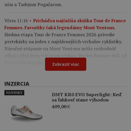
ním a Tadejom Pogačarom.
Včera 11:16
Prichádza najťažšia skúška Tour de France
Femmes. Favoritky čaká legendárny Mont Ventoux.
Siedma etapa Tour de France Femmes 2026 privedie
pretekárky na jeden z najslávnejších vrcholov cyklistiky.
Náročné stúpanie na Mont Ventoux môže rozhodnúť
súboj o žltý dres, v ktorom vedúcu Marlen Reusser delí od
Demi Vollering iba 12 sekúnd.
Zobraziť viac
INZERCIA
NOVINKY
DMT KR0 EVO Superlight: Keď
sa ľahkosť stane výhodou
409,00
€