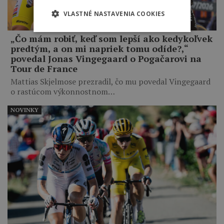
VLASTNÉ NASTAVENIA COOKIES
„Čo mám robiť, keď som lepší ako kedykoľvek
predtým, a on mi napriek tomu odíde?,“
povedal Jonas Vingegaard o Pogačarovi na
Tour de France
Mattias Skjelmose prezradil, čo mu povedal Vingegaard
o rastúcom výkonnostnom…
NOVINKY