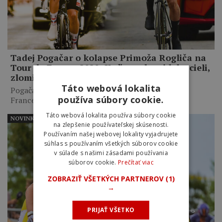
Tadej Pogačar o kolapse Primoža Rogliča na
Tour de France 2020: Keď som ho videl v cieli,
zlomilo mi to srdce
Táto webová lokalita
Pogačar priznal, že svoj prvý triumf na Tour de
používa súbory cookie.
France…
Táto webová lokalita používa súbory cookie
NOVINKY
na zlepšenie používateľskej skúsenosti.
Používaním našej webovej lokality vyjadrujete
súhlas s používaním všetkých súborov cookie
v súlade s našimi zásadami používania
súborov cookie.
Prečítať viac
ZOBRAZIŤ VŠETKÝCH PARTNEROV
(1)
→
PRIJAŤ VŠETKO