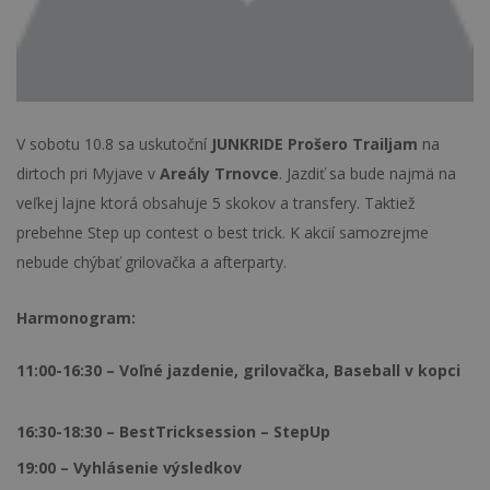
V sobotu 10.8 sa uskutoční
JUNKRIDE Prošero Trailjam
na
dirtoch pri Myjave v
Areály
Trnovce
. Jazdiť sa bude najmä na
veľkej lajne ktorá obsahuje 5 skokov a transfery. Taktiež
prebehne Step up contest o best trick. K akcií samozrejme
nebude chýbať grilovačka a afterparty.
Harmonogram:
11:00-16:30 – Voľné jazdenie, grilovačka, Baseball v kopci
16:30-18:30 – BestTricksession – StepUp
19:00 – Vyhlásenie výsledkov