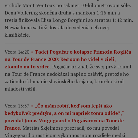
vrchole Mont Ventoux po takmer 10-kilometrovom sóle.
Demi Vollering skončila druhá s mankom 1:16 min a
tretia finišovala Elisa Longo Borghini so stratou 1:42 min.
Niewiadoma sa tiež dostala do vedenia celkovej
klasifikácie.
Včera 14:20
Tadej Pogačar o kolapse Primoža Rogliča
na Tour de France 2020: Keď som ho videl v cieli,
Pogačar priznal, že svoj prvý triumf
zlomilo mi to srdce.
na Tour de France nedokázal naplno osláviť, pretože ho
zatienilo sklamanie slovinského krajana, ktorého si od
mladosti vážil.
Včera 13:37
„Čo mám robiť, keď som lepší ako
kedykoľvek predtým, a on mi napriek tomu odíde?,“
povedal Jonas Vingegaard o Pogačarovi na Tour de
Mattias Skjelmose prezradil, čo mu povedal
France.
Vingegaard o rastúcom výkonnostnom rozdiele medzi