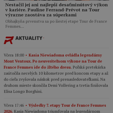
Nestačil jej ani najlepší desaťminútový výkon
v kariére. Pauline Ferrand-Prévot na Tour
výrazne zaostáva za súperkami
Obhajkyňa prvenstva sa po šiestej etape Tour de France
Femmes…
AKTUALITY
Včera 18:00
Kasia Niewiadoma ovládla legendárny
Mont Ventoux. Po neuveriteľnom výkone na Tour de
Poľská pretekárka
France Femmes ide do žltého dresu.
zaútočila necelých 10 kilometrov pred koncom etapy a až
do cieľa zvyšovala náskok pred prenasledovateľkami. Na
druhom mieste skončila Demi Vollering a tretia finišovala
Elisa Longo Borghini.
Včera 17:46
Výsledky 7. etapy Tour de France Femmes
Kasia Niewiadoma triumfovala na legendárnom
2026.