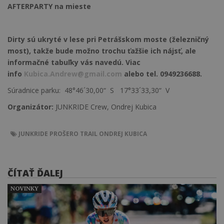
AFTERPARTY na mieste
Dirty sú ukryté v lese pri Petrášskom moste (železničný
most), takže bude možno trochu ťažšie ich nájsť, ale
informačné tabuľky vás navedú. Viac
info
Kubica.Andrew@gmail.com
alebo tel. 0949236688.
Súradnice parku: 48°46´30,00“ S 17°33´33,30“ V
Organizátor:
JUNKRIDE Crew, Ondrej Kubica
JUNKRIDE
PROŠERO TRAIL
ONDREJ KUBICA
ČÍTAŤ ĎALEJ
NOVINKY