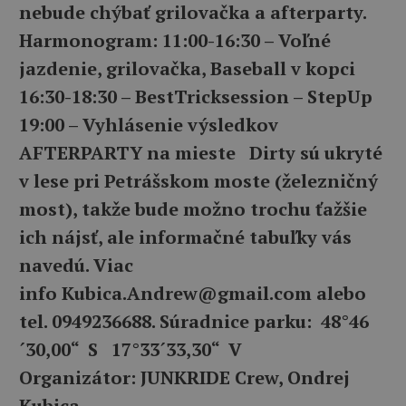
nebude chýbať grilovačka a afterparty.
Harmonogram: 11:00-16:30 – Voľné
jazdenie, grilovačka, Baseball v kopci
16:30-18:30 – BestTricksession – StepUp
19:00 – Vyhlásenie výsledkov
AFTERPARTY na mieste Dirty sú ukryté
v lese pri Petrášskom moste (železničný
most), takže bude možno trochu ťažšie
ich nájsť, ale informačné tabuľky vás
navedú. Viac
info
Kubica.Andrew@gmail.com
alebo
tel. 0949236688. Súradnice parku: 48°46
´30,00“ S 17°33´33,30“ V
Organizátor: JUNKRIDE Crew, Ondrej
Kubica