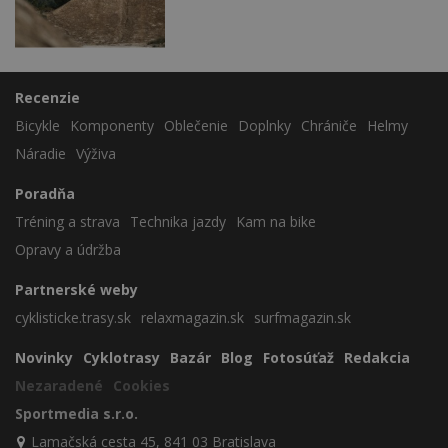
Recenzie
Bicykle
Komponenty
Oblečenie
Doplnky
Chrániče
Helmy
Náradie
Výživa
Poradňa
Tréning a strava
Technika jazdy
Kam na bike
Opravy a údržba
Partnerské weby
cyklisticke.trasy.sk
relaxmagazin.sk
surfmagazin.sk
Novinky
Cyklotrasy
Bazár
Blog
Fotosúťaž
Redakcia
Nezaradené
Cookies
Sportmedia s.r.o.
Lamačská cesta 45, 841 03 Bratislava