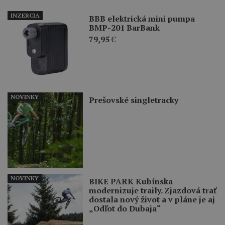
INZERCIA
BBB elektrická mini pumpa
BMP-201 BarBank
79,95
€
NOVINKY
Prešovské singletracky
NOVINKY
BIKE PARK Kubínska
modernizuje traily. Zjazdová trať
dostala nový život a v pláne je aj
„Odľot do Dubaja“