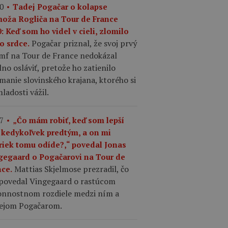
0
Tadej Pogačar o kolapse
moža Rogliča na Tour de France
: Keď som ho videl v cieli, zlomilo
Pogačar priznal, že svoj prvý
o srdce.
umf na Tour de France nedokázal
no osláviť, pretože ho zatienilo
manie slovinského krajana, ktorého si
ladosti vážil.
7
„Čo mám robiť, keď som lepší
 kedykoľvek predtým, a on mi
riek tomu odíde?,“ povedal Jonas
gegaard o Pogačarovi na Tour de
Mattias Skjelmose prezradil, čo
nce.
povedal Vingegaard o rastúcom
onnostnom rozdiele medzi ním a
ejom Pogačarom.