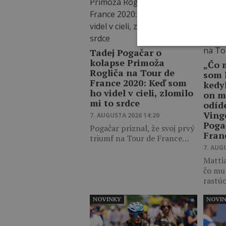
Tadej Pogačar o
kolapse Primoža
„Čo 
Rogliča na Tour de
som 
France 2020: Keď som
kedy
ho videl v cieli, zlomilo
on m
mi to srdce
odíd
Ving
7. AUGUSTA 2026 14:20
Poga
Pogačar priznal, že svoj prvý
Fran
triumf na Tour de France…
7. AUG
Mattia
čo mu
rastú
NOVINKY
NOVI