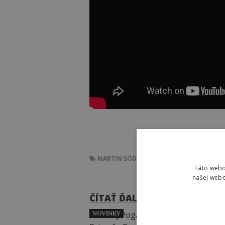
MARTIN SÖDERSTRÖM
MS INVITATIONAL 
Táto webo
našej webo
ČÍTAŤ ĎALEJ
NOVINKY
NOVI