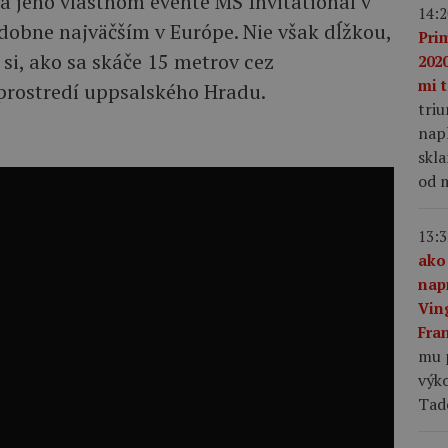
na jeho vlastnom evente MS Invitational v
14:2
obne najväčším v Európe. Nie však dĺžkou,
Pri
 si, ako sa skáče 15 metrov cez
2020
mi t
rostredí uppsalského Hradu.
tri
napl
skla
od m
13:3
ako
nap
Vin
Fra
mu 
výk
Tad