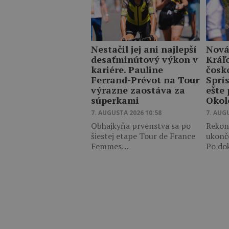
Nestačil jej ani najlepší
Nová
desaťminútový výkon v
Kráľ
kariére. Pauline
čosk
Ferrand-Prévot na Tour
Sprí
výrazne zaostáva za
ešte
súperkami
Okol
7. AUGUSTA 2026 10:58
7. AUG
Obhajkyňa prvenstva sa po
Rekon
šiestej etape Tour de France
ukonč
Femmes…
Po do