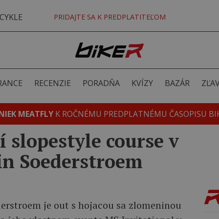
CYKLE
PRIDAJTE SA K PREDPLATITEĽOM
RANCE
RECENZIE
PORADŇA
KVÍZY
BAZÁR
ZĽA
NIEK MEATFLY
K ROČNÉMU PREDPLATNÉMU ČASOPISU BI
í slopestyle course v
in Soederstroem
erstroem je out s hojacou sa zlomeninou