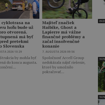
INZ
 cyklotrasa na
Majiteľ značiek
ovu hoľu bude už
Haibike, Ghost a
oro otvorená.
Lapierre má vážne
stupnená má byť
finančné problémy a
 pred pretekmi
začal insolvenčné
o Slovenska
konanie
USTA 2026 10:29
7. AUGUSTA 2026 09:56
štrukcia by mohla byť
Spoločnosť Accell Group
NOV
ená do konca augusta.
nedokázala nájsť riešenie,
končení…
ktoré by umožnilo
pokračovať…
NOV