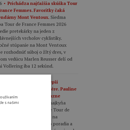
6
Prichádza najťažšia skúška Tour
France Femmes. Favoritky čaká
Siedma
endárny Mont Ventoux.
pa Tour de France Femmes 2026
edie pretekárky na jeden z
lávnejších vrcholov cyklistiky.
očné stúpanie na Mont Ventoux
 rozhodnúť súboj o žltý dres, v
rom vedúcu Marlen Reusser delí od
 Vollering iba 12 sekúnd.
8
Nestačil jej ani najlepší
aťminútový výkon v kariére. Pauline
rand-Prévot na Tour výrazne
Používaním
Obhajkyňa
stáva za súperkami.
de s našimi
nstva sa po šiestej etape Tour de
nce Femmes nachádza až na
nástom mieste celkového poradia a