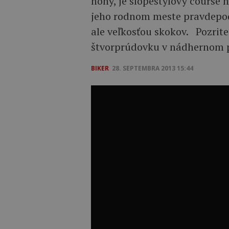
nohy, je slopestylový course 
jeho rodnom meste pravdepod
ale veľkosťou skokov. Pozrite
štvorprúdovku v nádhernom p
BIKER
28. SEPTEMBRA 2013 15:44