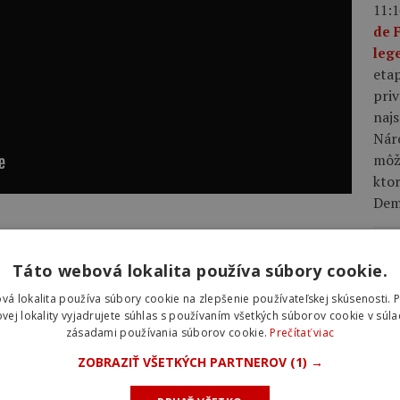
11:1
de 
leg
eta
priv
najs
Nár
môže
kto
Demi
10:5
Táto webová lokalita používa súbory cookie.
des
2013
MS INVITATIONAL
UPPSALA
Fer
vá lokalita používa súbory cookie na zlepšenie používateľskej skúsenosti. 
zao
vej lokality vyjadrujete súhlas s používaním všetkých súborov cookie v súla
zásadami používania súborov cookie.
Prečítať viac
prve
Fra
ZOBRAZIŤ VŠETKÝCH PARTNEROV
(1) →
pät
NKY
NOVINKY