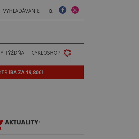
VY TÝŽDŇA
CYKLOSHOP
KER
IBA ZA 19,80€!
AKTUALITY