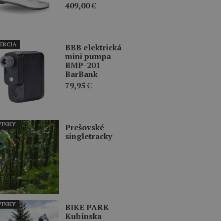
409,00
€
ERCIA
BBB elektrická
mini pumpa
BMP-201
BarBank
79,95
€
INKY
Prešovské
singletracky
INKY
BIKE PARK
Kubínska