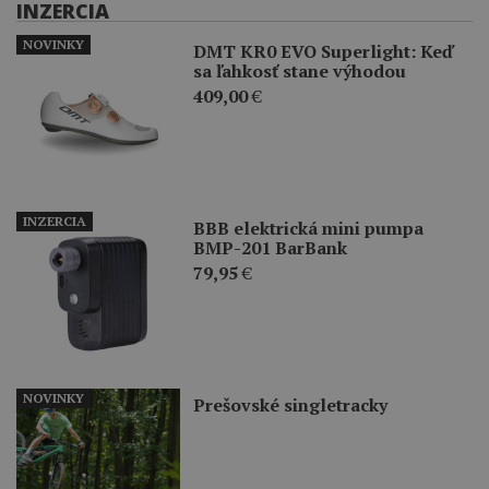
INZERCIA
NOVINKY
DMT KR0 EVO Superlight: Keď
sa ľahkosť stane výhodou
409,00
€
INZERCIA
BBB elektrická mini pumpa
BMP-201 BarBank
79,95
€
NOVINKY
Prešovské singletracky