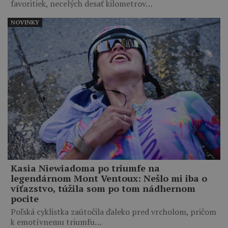
favoritiek, necelých desať kilometrov…
NOVINKY
Kasia Niewiadoma po triumfe na
legendárnom Mont Ventoux: Nešlo mi iba o
víťazstvo, túžila som po tom nádhernom
pocite
Poľská cyklistka zaútočila ďaleko pred vrcholom, pričom
k emotívnemu triumfu…