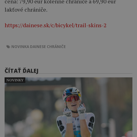
cena: 79,90 eur kolenné chrániče a 69,90 eur
lakťové chrániče.
https://dainese.sk/c/bicykel/trail-skins-2
NOVINKA
DAINESE
CHRÁNIČE
ČÍTAŤ ĎALEJ
NOVINKY