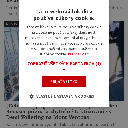
Výsledky 6. etapy Okolo Poľska 2026
Louis Barré vyhral po 14-kilometrovom sóle. Na druhom
Táto webová lokalita
mieste skončil…
používa súbory cookie.
NOVINKY
Táto webová lokalita používa súbory cookie
na zlepšenie používateľskej skúsenosti.
Používaním našej webovej lokality vyjadrujete
súhlas s používaním všetkých súborov cookie
v súlade s našimi zásadami používania
súborov cookie.
Prečítať viac
ZOBRAZIŤ VŠETKÝCH PARTNEROV
(1)
→
PRIJAŤ VŠETKO
VLASTNÉ NASTAVENIA COOKIES
„Celé mi to pripadalo trochu hlúpe.“ Marlen
Reusser priznala zbytočné taktizovanie s
Demi Vollering na Mont Ventoux
Kasia Niewiadoma využila taktické váhanie najväčších