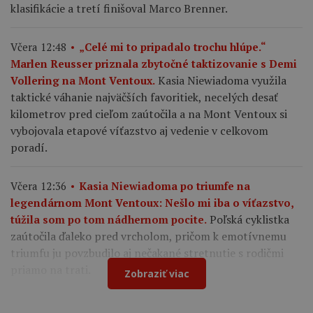
klasifikácie a tretí finišoval Marco Brenner.
Včera 12:48
„Celé mi to pripadalo trochu hlúpe.“
Marlen Reusser priznala zbytočné taktizovanie s Demi
Kasia Niewiadoma využila
Vollering na Mont Ventoux.
taktické váhanie najväčších favoritiek, necelých desať
kilometrov pred cieľom zaútočila a na Mont Ventoux si
vybojovala etapové víťazstvo aj vedenie v celkovom
poradí.
Včera 12:36
Kasia Niewiadoma po triumfe na
legendárnom Mont Ventoux: Nešlo mi iba o víťazstvo,
Poľská cyklistka
túžila som po tom nádhernom pocite.
zaútočila ďaleko pred vrcholom, pričom k emotívnemu
triumfu ju povzbudilo aj nečakané stretnutie s rodičmi
priamo na trati.
Zobraziť viac