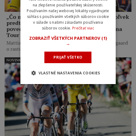
na zlepšenie používateľskej skúsenosti.
Používaním našej webovej lokality vyjadrujete
„Čo mám robiť, keď som lepší ako kedykoľvek
súhlas s používaním všetkých súborov cookie
predtým, a on mi napriek tomu odíde?,“
v súlade s našimi zásadami používania
povedal Jonas Vingegaard o Pogačarovi na
súborov cookie.
Prečítať viac
Tour de France
ZOBRAZIŤ VŠETKÝCH PARTNEROV
(1)
Mattias Skjelmose prezradil, čo mu povedal Vingegaard
→
o rastúcom výkonnostnom…
PRIJAŤ VŠETKO
NOVINKY
VLASTNÉ NASTAVENIA COOKIES