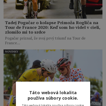
Tadej Pogačar o kolapse Primoža Rogliča na
Tour de France 2020: Keď som ho videl v cieli,
zlomilo mi to srdce
Pogačar priznal, že svoj prvý triumf na Tour de
France…
NOVINKY
Táto webová lokalita
používa súbory cookie.
Táto webová lokalita používa súbory cookie