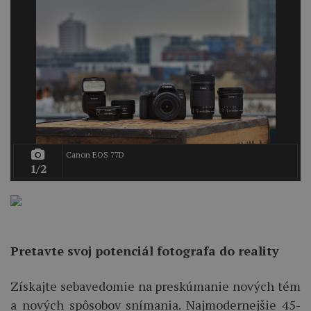
Canon EOS 77D
1/2
Pretavte svoj potenciál fotografa do reality
Získajte sebavedomie na preskúmanie nových tém
a nových spôsobov snímania. Najmodernejšie 45-