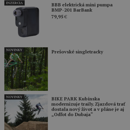
INZERCIA
BBB elektrická mini pumpa
BMP-201 BarBank
79,95
€
NOVINKY
Prešovské singletracky
NOVINKY
BIKE PARK Kubínska
modernizuje traily. Zjazdová trať
dostala nový život a v pláne je aj
„Odľot do Dubaja“