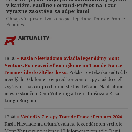
v kariére. Pauline Ferrand-Prévot na Tour
výrazne zaostáva za súperkami
Obhajkyňa prvenstva sa po šiestej etape Tour de France
Femmes…
AKTUALITY
18:00
Kasia Niewiadoma ovládla legendárny Mont
Ventoux. Po neuveriteľnom výkone na Tour de France
Poľská pretekárka zaútočila
Femmes ide do žltého dresu.
necelých 10 kilometrov pred koncom etapy a až do cieľa
zvyšovala náskok pred prenasledovateľkami. Na druhom
mieste skončila Demi Vollering a tretia finišovala Elisa
Longo Borghini.
17:46
Výsledky 7. etapy Tour de France Femmes 2026.
Kasia Niewiadoma triumfovala na legendárnom vrchole
Mont Ventoux po takmer 10-kilometrovom sóle. Demi