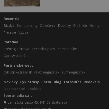
Recenzie
Bicykle
Komponenty
Oblečenie
Doplnky
Chrániče
Helmy
Náradie
Výživa
Poradňa
Tréning a strava
Technika jazdy
Kam na bike
Opravy a údržba
Partnerské weby
cyklisticke.trasy.sk
relaxmagazin.sk
surfmagazin.sk
Novinky
Cyklotrasy
Bazár
Blog
Fotosúťaž
Redakcia
Nezaradené
Cookies
Sportmedia s.r.o.
Lamačská cesta 45, 841 03 Bratislava