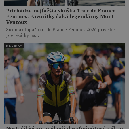
Prichádza najťažšia skúška Tour de France
Femmes. Favoritky čaká legendárny Mont
Ventoux
Siedma etapa Tour de France Femmes 2026 privedie
pretekárky na…
NOVINKY
Nestačil jej ani najlepší desaťminútový výkon