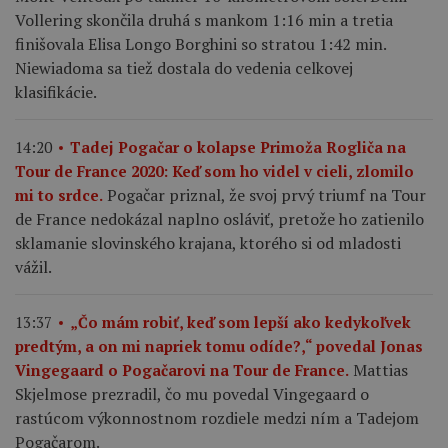
Vollering skončila druhá s mankom 1:16 min a tretia
finišovala Elisa Longo Borghini so stratou 1:42 min.
Niewiadoma sa tiež dostala do vedenia celkovej
klasifikácie.
14:20
Tadej Pogačar o kolapse Primoža Rogliča na
Tour de France 2020: Keď som ho videl v cieli, zlomilo
Pogačar priznal, že svoj prvý triumf na Tour
mi to srdce.
de France nedokázal naplno osláviť, pretože ho zatienilo
sklamanie slovinského krajana, ktorého si od mladosti
vážil.
13:37
„Čo mám robiť, keď som lepší ako kedykoľvek
predtým, a on mi napriek tomu odíde?,“ povedal Jonas
Mattias
Vingegaard o Pogačarovi na Tour de France.
Skjelmose prezradil, čo mu povedal Vingegaard o
rastúcom výkonnostnom rozdiele medzi ním a Tadejom
Pogačarom.