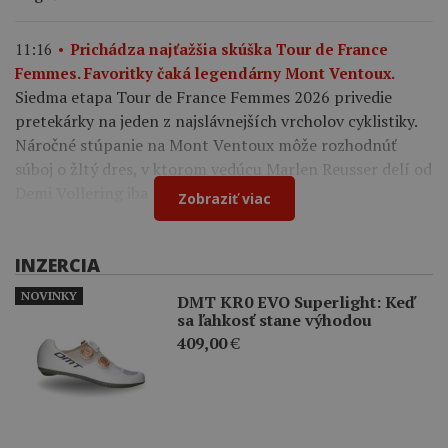
11:16
Prichádza najťažšia skúška Tour de France
Femmes. Favoritky čaká legendárny Mont Ventoux.
Siedma etapa Tour de France Femmes 2026 privedie
pretekárky na jeden z najslávnejších vrcholov cyklistiky.
Náročné stúpanie na Mont Ventoux môže rozhodnúť
súboj o žltý dres, v ktorom vedúcu Marlen Reusser delí od
Demi Vollering iba 12 sekúnd.
Zobraziť viac
INZERCIA
NOVINKY
DMT KR0 EVO Superlight: Keď
sa ľahkosť stane výhodou
409,00
€