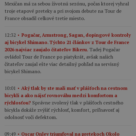
Mexičan má za sebou životnú sezónu, počas ktorej vyhral
troje etapové preteky a pri svojom debute na Tour de
France obsadil celkové tretie miesto.
12:32
Pogačar, Armstrong, Sagan, dopingové kontroly
aj bicykel Shimano. Týchto 21 článkov z Tour de France
Tadej Pogačar
2026 najviac zaujalo čitateľov Bikeru.
ovládol Tour de France po piatykrát, avšak našich
čitateľov zaujal ešte viac detailný pohľad na servisný
bicykel Shimano.
10:01
Aký tlak by ste mali mať v plášťoch na cestnom
bicykli a ako nájsť rovnováhu medzi komfortom a
Správne zvolený tlak v plášťoch cestného
rýchlosťou?
bicykla dokáže zvýšiť rýchlosť, komfort, priľnavosť aj
odolnosť voči defektom.
09:49
Oscar Onley triumfoval na pretekoch Okolo