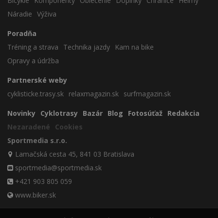
Bicykle
Komponenty
Oblečenie
Doplnky
Chrániče
Helmy
Náradie
Výživa
Poradňa
Tréning a strava
Technika jazdy
Kam na bike
Opravy a údržba
Partnerské weby
cyklisticke.trasy.sk
relaxmagazin.sk
surfmagazin.sk
Novinky
Cyklotrasy
Bazár
Blog
Fotosúťaž
Redakcia
Nezaradené
Cookies
Sportmedia s.r.o.
Lamačská cesta 45, 841 03 Bratislava
sportmedia@sportmedia.sk
+421 903 805 059
www.biker.sk