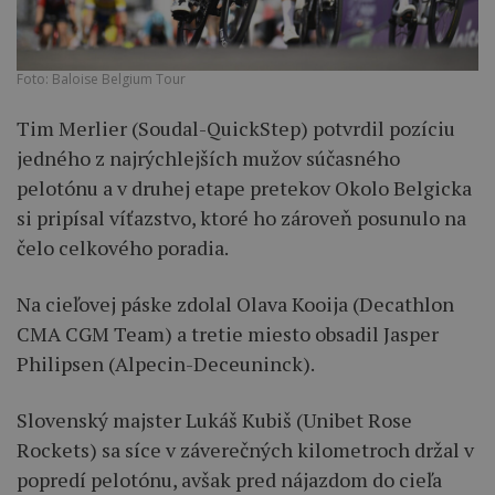
Foto: Baloise Belgium Tour
Tim Merlier (Soudal-QuickStep) potvrdil pozíciu
jedného z najrýchlejších mužov súčasného
pelotónu a v druhej etape pretekov Okolo Belgicka
si pripísal víťazstvo, ktoré ho zároveň posunulo na
čelo celkového poradia.
Na cieľovej páske zdolal Olava Kooija (Decathlon
CMA CGM Team) a tretie miesto obsadil Jasper
Philipsen (Alpecin-Deceuninck).
Slovenský majster Lukáš Kubiš (Unibet Rose
Rockets) sa síce v záverečných kilometroch držal v
popredí pelotónu, avšak pred nájazdom do cieľa