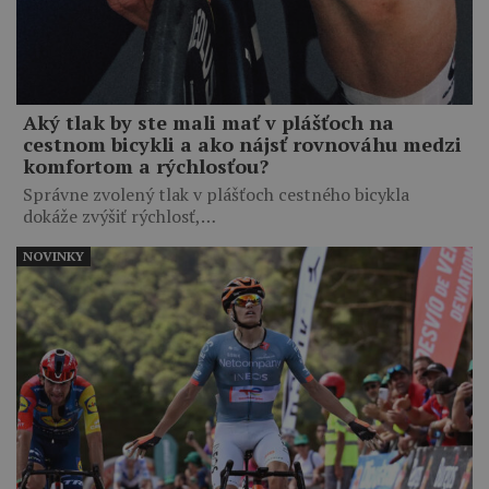
Aký tlak by ste mali mať v plášťoch na
cestnom bicykli a ako nájsť rovnováhu medzi
komfortom a rýchlosťou?
Správne zvolený tlak v plášťoch cestného bicykla
dokáže zvýšiť rýchlosť,…
NOVINKY