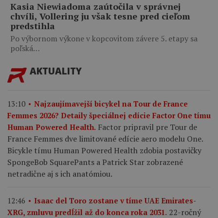
Kasia Niewiadoma zaútočila v správnej
chvíli, Vollering ju však tesne pred cieľom
predstihla
Po výbornom výkone v kopcovitom závere 5. etapy sa
poľská…
AKTUALITY
13:10
Najzaujímavejší bicykel na Tour de France
Femmes 2026? Detaily špeciálnej edície Factor One tímu
Factor pripravil pre Tour de
Human Powered Health.
France Femmes dve limitované edície aero modelu One.
Bicykle tímu Human Powered Health zdobia postavičky
SpongeBob SquarePants a Patrick Star zobrazené
netradične aj s ich anatómiou.
12:46
Isaac del Toro zostane v tíme UAE Emirates-
22-ročný
XRG, zmluvu predĺžil až do konca roka 2031.