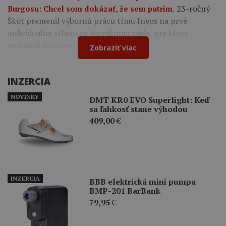
23-ročný
Burgosu: Chcel som dokázať, že sem patrím.
Škót premenil výbornú prácu tímu Ineos na prvé
individuálne víťazstvo po vážnom páde, pre ktorý
nemohol štartovať na Tour de France.
Zobraziť viac
INZERCIA
NOVINKY
DMT KR0 EVO Superlight: Keď
sa ľahkosť stane výhodou
409,00
€
INZERCIA
BBB elektrická mini pumpa
BMP-201 BarBank
79,95
€