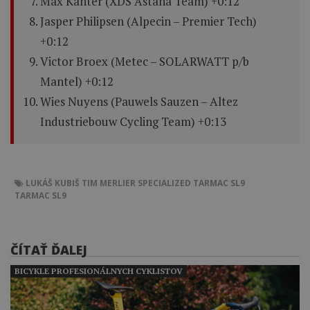
Max Kanter (XDS Astana Team) +0:12
Jasper Philipsen (Alpecin – Premier Tech)
+0:12
Victor Broex (Metec – SOLARWATT p/b
Mantel) +0:12
Wies Nuyens (Pauwels Sauzen – Altez
Industriebouw Cycling Team) +0:13
LUKÁŠ KUBIŠ
TIM MERLIER
SPECIALIZED TARMAC SL9
TARMAC SL9
ČÍTAŤ ĎALEJ
BICYKLE PROFESIONÁLNYCH CYKLISTOV