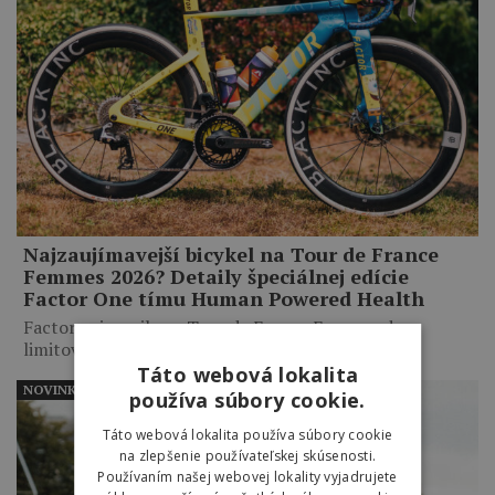
Najzaujímavejší bicykel na Tour de France
Femmes 2026? Detaily špeciálnej edície
Factor One tímu Human Powered Health
Factor pripravil pre Tour de France Femmes dve
limitované edície…
Táto webová lokalita
NOVINKY
používa súbory cookie.
Táto webová lokalita používa súbory cookie
na zlepšenie používateľskej skúsenosti.
Používaním našej webovej lokality vyjadrujete