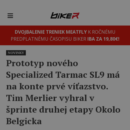
DVOJBALENIE TRENIEK MEATFLY
K ROČNÉMU
PREDPLATNÉMU ČASOPISU BIKER
IBA ZA 19,80€!
NOVINKY
Prototyp nového
Specialized Tarmac SL9 má
na konte prvé víťazstvo.
Tim Merlier vyhral v
šprinte druhej etapy Okolo
Belgicka