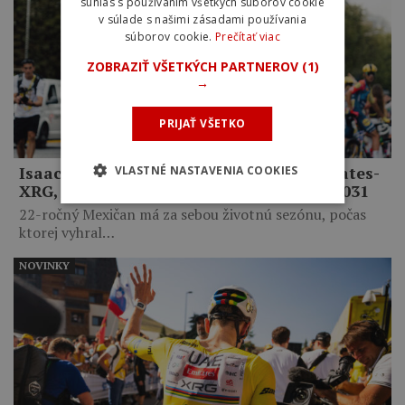
súhlas s používaním všetkých súborov cookie
v súlade s našimi zásadami používania
súborov cookie.
Prečítať viac
ZOBRAZIŤ VŠETKÝCH PARTNEROV
(1)
→
PRIJAŤ VŠETKO
Isaac del Toro zostane v tíme UAE Emirates-
VLASTNÉ NASTAVENIA COOKIES
XRG, zmluvu predĺžil až do konca roka 2031
22-ročný Mexičan má za sebou životnú sezónu, počas
ktorej vyhral…
NOVINKY