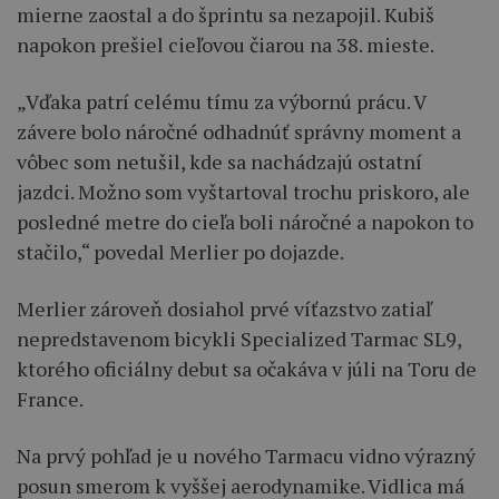
mierne zaostal a do šprintu sa nezapojil. Kubiš
napokon prešiel cieľovou čiarou na 38. mieste.
„Vďaka patrí celému tímu za výbornú prácu. V
závere bolo náročné odhadnúť správny moment a
vôbec som netušil, kde sa nachádzajú ostatní
jazdci. Možno som vyštartoval trochu priskoro, ale
posledné metre do cieľa boli náročné a napokon to
stačilo,“ povedal Merlier po dojazde.
Merlier zároveň dosiahol prvé víťazstvo zatiaľ
nepredstavenom bicykli Specialized Tarmac SL9,
ktorého oficiálny debut sa očakáva v júli na Toru de
France.
Na prvý pohľad je u nového Tarmacu vidno výrazný
posun smerom k vyššej aerodynamike. Vidlica má