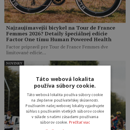
Najzaujímavejší bicykel na Tour de France
Femmes 2026? Detaily špeciálnej edície
Factor One tímu Human Powered Health
Factor pripravil pre Tour de France Femmes dve
limitované edície…
NOVINKY
Táto webová lokalita
používa súbory cookie.
Táto webová lokalita používa súbory cookie
na zlepšenie používateľskej skúsenosti.
Používaním našej webovej lokality vyjadrujete
súhlas s používaním všetkých súborov cookie
v súlade s našimi zásadami používania
súborov cookie.
Prečítať viac