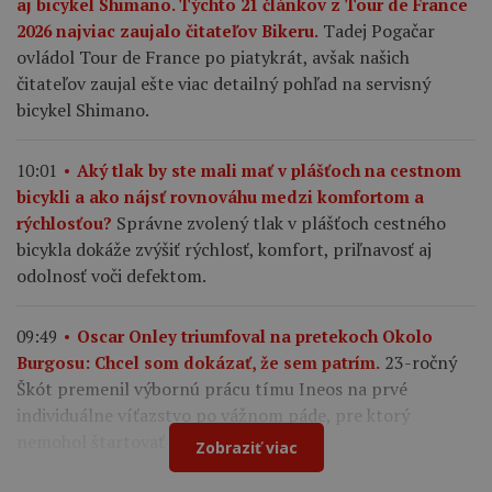
aj bicykel Shimano. Týchto 21 článkov z Tour de France
Tadej Pogačar
2026 najviac zaujalo čitateľov Bikeru.
ovládol Tour de France po piatykrát, avšak našich
čitateľov zaujal ešte viac detailný pohľad na servisný
bicykel Shimano.
10:01
Aký tlak by ste mali mať v plášťoch na cestnom
bicykli a ako nájsť rovnováhu medzi komfortom a
Správne zvolený tlak v plášťoch cestného
rýchlosťou?
bicykla dokáže zvýšiť rýchlosť, komfort, priľnavosť aj
odolnosť voči defektom.
09:49
Oscar Onley triumfoval na pretekoch Okolo
23-ročný
Burgosu: Chcel som dokázať, že sem patrím.
Škót premenil výbornú prácu tímu Ineos na prvé
individuálne víťazstvo po vážnom páde, pre ktorý
nemohol štartovať na Tour de France.
Zobraziť viac