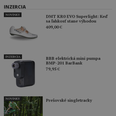
INZERCIA
NOVINKY
DMT KR0 EVO Superlight: Keď
sa ľahkosť stane výhodou
409,00
€
INZERCIA
BBB elektrická mini pumpa
BMP-201 BarBank
79,95
€
NOVINKY
Prešovské singletracky