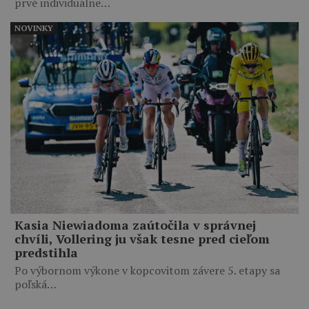
prvé individuálne…
NOVINKY
Kasia Niewiadoma zaútočila v správnej
chvíli, Vollering ju však tesne pred cieľom
predstihla
Po výbornom výkone v kopcovitom závere 5. etapy sa
poľská…