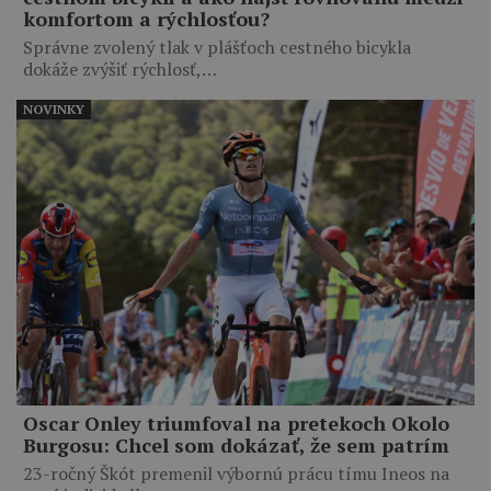
komfortom a rýchlosťou?
Správne zvolený tlak v plášťoch cestného bicykla
dokáže zvýšiť rýchlosť,…
NOVINKY
Oscar Onley triumfoval na pretekoch Okolo
Burgosu: Chcel som dokázať, že sem patrím
23-ročný Škót premenil výbornú prácu tímu Ineos na