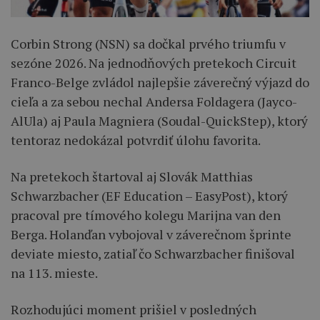
Corbin Strong (NSN) sa dočkal prvého triumfu v
sezóne 2026. Na jednodňových pretekoch Circuit
Franco-Belge zvládol najlepšie záverečný výjazd do
cieľa a za sebou nechal Andersa Foldagera (Jayco-
AlUla) aj Paula Magniera (Soudal-QuickStep), ktorý
tentoraz nedokázal potvrdiť úlohu favorita.
Na pretekoch štartoval aj Slovák Matthias
Schwarzbacher (EF Education – EasyPost), ktorý
pracoval pre tímového kolegu Marijna van den
Berga. Holanďan vybojoval v záverečnom šprinte
deviate miesto, zatiaľ čo Schwarzbacher finišoval
na 113. mieste.
Rozhodujúci moment prišiel v posledných