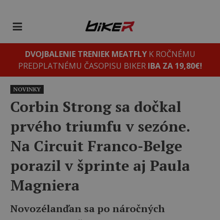
DVOJBALENIE TRENIEK MEATFLY
K ROČNÉMU
PREDPLATNÉMU ČASOPISU BIKER
IBA ZA 19,80€!
NOVINKY
Corbin Strong sa dočkal
prvého triumfu v sezóne.
Na Circuit Franco-Belge
porazil v šprinte aj Paula
Magniera
Novozélanďan sa po náročných