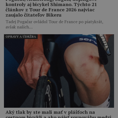
kontroly aj bicykel Shimano. Týchto 21
článkov z Tour de France 2026 najviac
zaujalo čitateľov Bikeru
Tadej Pogačar ovládol Tour de France po piatykrát,
avšak našich…
OPRAVY A ÚDRŽBA
Aký tlak by ste mali mať v plášťoch na
cestnom bicykli a ako nájsť rovnováhu medzi