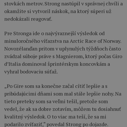
stovkách metrov. Strong nastúpil v správnej chvíli a
okamžite si vytvoril náskok, na ktorý súperi už
nedokázali reagovať.
Pre Stronga ide o najvýraznejší výsledok od
minuloročného víťazstva na Arctic Race of Norway.
Novozélanďan pritom v uplynulých týždňoch často
zvádzal súboje práve s Magnierom, ktorý počas Giro
d’Italia dominoval šprintérskym koncovkám a
vyhral bodovaciu súťaž.
„Po Gire som sa konečne začal cítiť lepšie a s
pribúdajúcimi dňami som mal stále lepšie nohy. Na
tieto preteky som sa veľmi tešil, pretože som
vedel, že ak sa dobre zotavím, môžem tu dosiahnuť
kvalitný výsledok. O to viac ma teší, že sa mi
podarilo zvíťaziť,“ povedal Strong po dojazde.