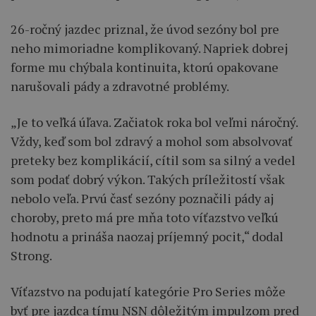
26-ročný jazdec priznal, že úvod sezóny bol pre
neho mimoriadne komplikovaný. Napriek dobrej
forme mu chýbala kontinuita, ktorú opakovane
narušovali pády a zdravotné problémy.
„Je to veľká úľava. Začiatok roka bol veľmi náročný.
Vždy, keď som bol zdravý a mohol som absolvovať
preteky bez komplikácií, cítil som sa silný a vedel
som podať dobrý výkon. Takých príležitostí však
nebolo veľa. Prvú časť sezóny poznačili pády aj
choroby, preto má pre mňa toto víťazstvo veľkú
hodnotu a prináša naozaj príjemný pocit,“ dodal
Strong.
Víťazstvo na podujatí kategórie Pro Series môže
byť pre jazdca tímu NSN dôležitým impulzom pred