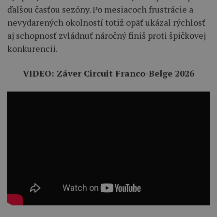
ďalšou časťou sezóny. Po mesiacoch frustrácie a
nevydarených okolností totiž opäť ukázal rýchlosť
aj schopnosť zvládnuť náročný finiš proti špičkovej
konkurencii.
VIDEO: Záver Circuit Franco-Belge 2026