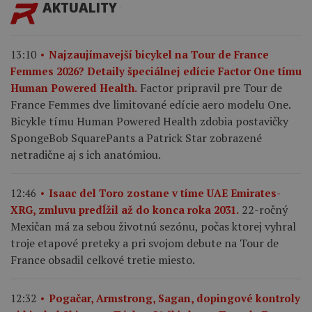
AKTUALITY
13:10
Najzaujímavejší bicykel na Tour de France
Femmes 2026? Detaily špeciálnej edície Factor One tímu
Factor pripravil pre Tour de
Human Powered Health.
France Femmes dve limitované edície aero modelu One.
Bicykle tímu Human Powered Health zdobia postavičky
SpongeBob SquarePants a Patrick Star zobrazené
netradične aj s ich anatómiou.
12:46
Isaac del Toro zostane v tíme UAE Emirates-
22-ročný
XRG, zmluvu predĺžil až do konca roka 2031.
Mexičan má za sebou životnú sezónu, počas ktorej vyhral
troje etapové preteky a pri svojom debute na Tour de
France obsadil celkové tretie miesto.
12:32
Pogačar, Armstrong, Sagan, dopingové kontroly