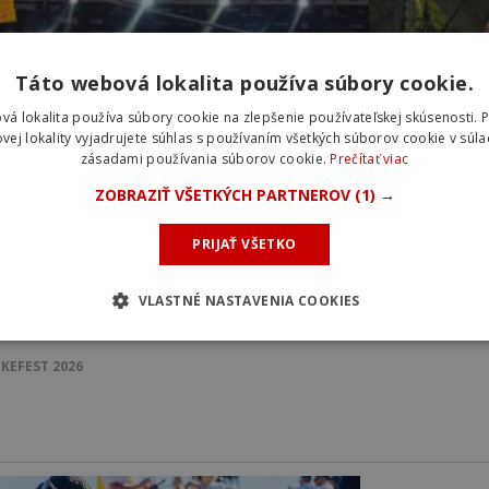
Táto webová lokalita používa súbory cookie.
vá lokalita používa súbory cookie na zlepšenie používateľskej skúsenosti. 
vej lokality vyjadrujete súhlas s používaním všetkých súborov cookie v súla
zásadami používania súborov cookie.
Prečítať viac
ZOBRAZIŤ VŠETKÝCH PARTNEROV
(1) →
PRIJAŤ VŠETKO
VLASTNÉ NASTAVENIA COOKIES
IKEFEST 2026