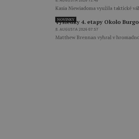
8. AUGUSTA 2026 12:48
Kasia Niewiadoma využila taktické vá
NOVINKY
Výsledky 4. etapy Okolo Burgo
8. AUGUSTA 2026 07:57
Matthew Brennan vyhral v hromadnom