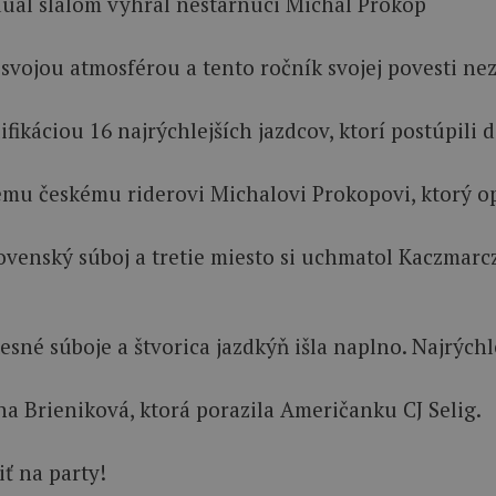
vojou atmosférou a tento ročník svojej povesti nezos
ifikáciou 16 najrýchlejších jazdcov, ktorí postúpili
emu českému riderovi Michalovi Prokopovi, ktorý opä
ovenský súboj a tretie miesto si uchmatol Kaczmarczy
tesné súboje a štvorica jazdkýň išla naplno. Najrýc
na Brieniková, ktorá porazila Američanku CJ Selig.
iť na party!