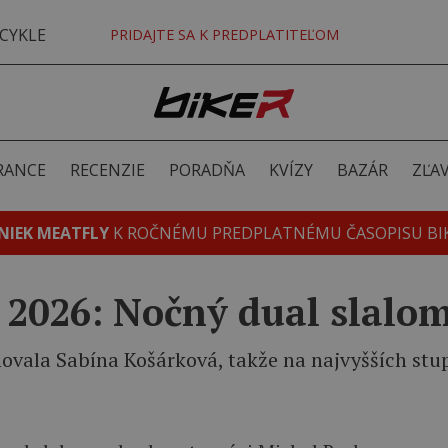
CYKLE
PRIDAJTE SA K PREDPLATITEĽOM
RANCE
RECENZIE
PORADŇA
KVÍZY
BAZÁR
ZĽA
NIEK MEATFLY
K ROČNÉMU PREDPLATNÉMU ČASOPISU BI
 2026: Nočný dual slalo
novala Sabína Košárková, takže na najvyšších stup