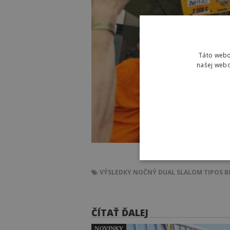
Táto webo
našej webo
VÝSLEDKY
NOČNÝ DUAL SLALOM
TIPOS B
ČÍTAŤ ĎALEJ
NOVINKY