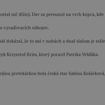
tal nič dlžný. Dav sa presunul na vrch kopca, kde sa
 do vyraďovacích súbojov.
ť dokázal, že to má v nohách a dual slalom je stále
k Krzysztof Kriss, ktorý porazil Patrika Velďáka.
hlejšou pretekárkou bola česká star Sabína Košárková