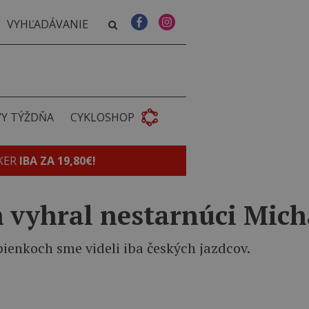
VY TÝŽDŇA
CYKLOSHOP
KER
IBA ZA 19,80€!
m vyhral nestarnúci Mich
ienkoch sme videli iba českých jazdcov.