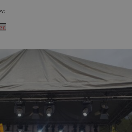
v:
men