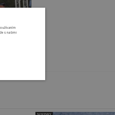
Používaním
de s našimi
NOVINKY