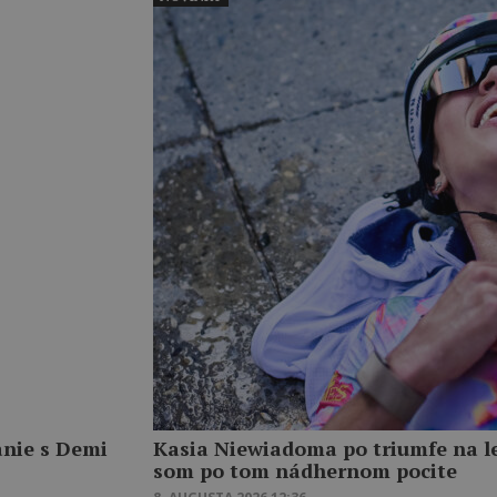
anie s Demi
Kasia Niewiadoma po triumfe na le
som po tom nádhernom pocite