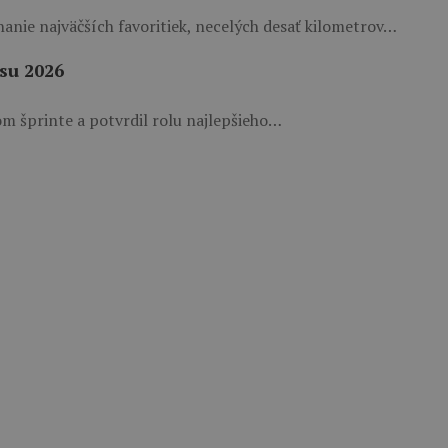
hanie najväčších favoritiek, necelých desať kilometrov…
su 2026
 šprinte a potvrdil rolu najlepšieho…