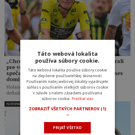
Táto webová lokalita
používa súbory cookie.
„Chcela som jasne ukázať, že sme nevyhrali
pre včerajší incident.“ Demi Vollering
Táto webová lokalita používa súbory cookie
spečatila víťazstvo Tour de France Femmes
na zlepšenie používateľskej skúsenosti.
dominantným sólom
Používaním našej webovej lokality vyjadrujete
Holanďanka ovládla záverečné dve etapy v Nice a
súhlas s používaním všetkých súborov cookie
definitívne potvrdila,…
v súlade s našimi zásadami používania
súborov cookie.
Prečítať viac
NOVINKY
ZOBRAZIŤ VŠETKÝCH PARTNEROV
(1)
→
PRIJAŤ VŠETKO