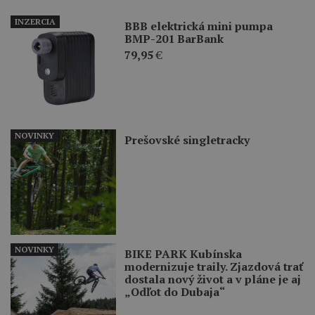
INZERCIA
BBB elektrická mini pumpa
BMP-201 BarBank
79,95
€
NOVINKY
Prešovské singletracky
NOVINKY
BIKE PARK Kubínska
modernizuje traily. Zjazdová trať
dostala nový život a v pláne je aj
„Odľot do Dubaja“