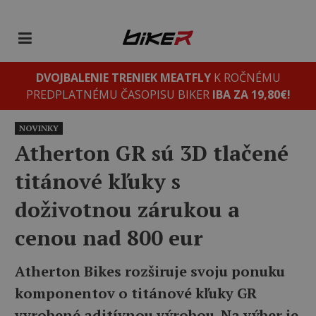
DVOJBALENIE TRENIEK MEATFLY
K ROČNÉMU
PREDPLATNÉMU ČASOPISU BIKER
IBA ZA 19,80€!
NOVINKY
Atherton GR sú 3D tlačené
titánové kľuky s
doživotnou zárukou a
cenou nad 800 eur
Atherton Bikes rozširuje svoju ponuku
komponentov o titánové kľuky GR
vyrobené aditívnou výrobou. Na výber je