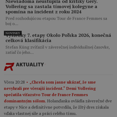
Niewiadoma neustúpila od kritiky Gery.
Vollering sa zastala tímovej kolegyne a
spomína na incident z roku 2024
Pred rozhodujúcou etapou Tour de France Femmes sa
boj o…
NOVINKY
Výsledky 7. etapy Okolo Poľska 2026, konečná
celková klasifikácia
Stefan Küng zvíťazil v záverečnej individuálnej časovke,
zatiaľ čo jeho…
AKTUALITY
Včera 20:28
„Chcela som jasne ukázať, že sme
nevyhrali pre včerajší incident.“ Demi Vollering
spečatila víťazstvo Tour de France Femmes
Holanďanka ovládla záverečné dve
dominantným sólom.
etapy v Nice a definitívne potvrdila, že žltý dres získala
vďaka vlastnej sile a práci celého tímu.