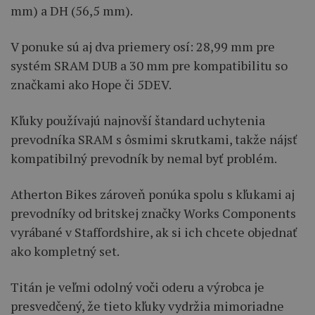
mm) a DH (56,5 mm).
V ponuke sú aj dva priemery osí: 28,99 mm pre
systém SRAM DUB a 30 mm pre kompatibilitu so
značkami ako Hope či 5DEV.
Kľuky používajú najnovší štandard uchytenia
prevodníka SRAM s ôsmimi skrutkami, takže nájsť
kompatibilný prevodník by nemal byť problém.
Atherton Bikes zároveň ponúka spolu s kľukami aj
prevodníky od britskej značky Works Components
vyrábané v Staffordshire, ak si ich chcete objednať
ako kompletný set.
Titán je veľmi odolný voči oderu a výrobca je
presvedčený, že tieto kľuky vydržia mimoriadne