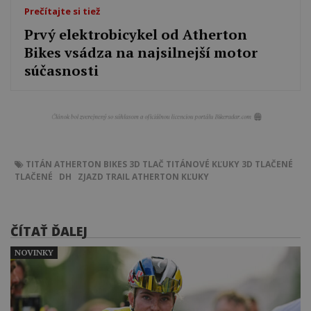
Prečítajte si tiež
Prvý elektrobicykel od Atherton
Bikes vsádza na najsilnejší motor
súčasnosti
TITÁN
ATHERTON BIKES
3D TLAČ
TITÁNOVÉ KĽUKY
3D TLAČENÉ
TLAČENÉ
DH
ZJAZD
TRAIL
ATHERTON
KĽUKY
ČÍTAŤ ĎALEJ
NOVINKY