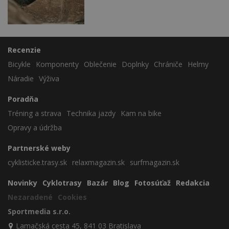
Recenzie
Bicykle
Komponenty
Oblečenie
Doplnky
Chrániče
Helmy
Náradie
Výživa
Poradňa
Tréning a strava
Technika jazdy
Kam na bike
Opravy a údržba
Partnerské weby
cyklisticke.trasy.sk
relaxmagazin.sk
surfmagazin.sk
Novinky
Cyklotrasy
Bazár
Blog
Fotosúťaž
Redakcia
Nezaradené
Cookies
Sportmedia s.r.o.
Lamačská cesta 45, 841 03 Bratislava