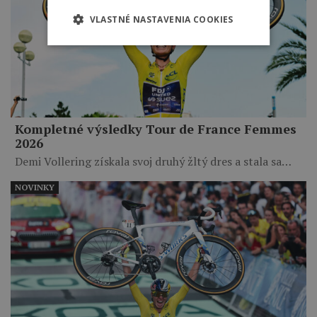
VLASTNÉ NASTAVENIA COOKIES
Kompletné výsledky Tour de France Femmes
2026
Demi Vollering získala svoj druhý žltý dres a stala sa…
NOVINKY