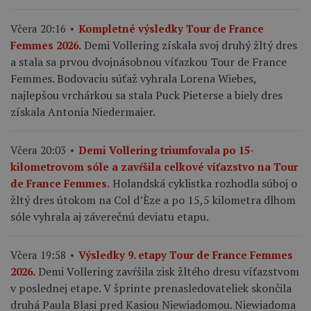
Včera 20:16
Kompletné výsledky Tour de France
Demi Vollering získala svoj druhý žltý dres
Femmes 2026.
a stala sa prvou dvojnásobnou víťazkou Tour de France
Femmes. Bodovaciu súťaž vyhrala Lorena Wiebes,
najlepšou vrchárkou sa stala Puck Pieterse a biely dres
získala Antonia Niedermaier.
Včera 20:03
Demi Vollering triumfovala po 15-
kilometrovom sóle a zavŕšila celkové víťazstvo na Tour
Holandská cyklistka rozhodla súboj o
de France Femmes.
žltý dres útokom na Col d’Èze a po 15,5 kilometra dlhom
sóle vyhrala aj záverečnú deviatu etapu.
Včera 19:58
Výsledky 9. etapy Tour de France Femmes
Demi Vollering zavŕšila zisk žltého dresu víťazstvom
2026.
v poslednej etape. V šprinte prenasledovateliek skončila
druhá Paula Blasi pred Kasiou Niewiadomou. Niewiadoma