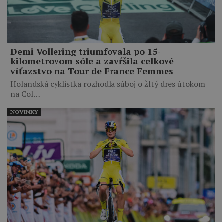
Demi Vollering triumfovala po 15-
kilometrovom sóle a zavŕšila celkové
víťazstvo na Tour de France Femmes
Holandská cyklistka rozhodla súboj o žltý dres útokom
na Col…
NOVINKY