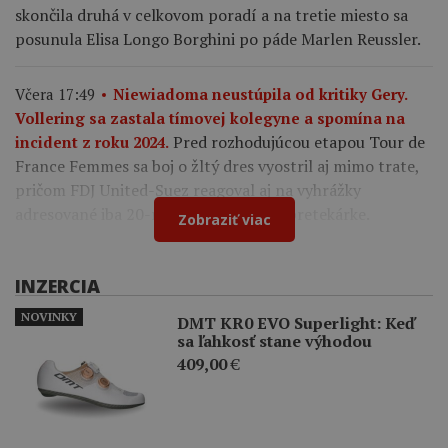
skončila druhá v celkovom poradí a na tretie miesto sa
posunula Elisa Longo Borghini po páde Marlen Reussler.
Včera 17:49
Niewiadoma neustúpila od kritiky Gery.
Vollering sa zastala tímovej kolegyne a spomína na
Pred rozhodujúcou etapou Tour de
incident z roku 2024.
France Femmes sa boj o žltý dres vyostril aj mimo trate,
pričom FDJ United-Suez reagoval aj na vyhrážky
adresované iba 20-ročnej francúzskej pretekárke.
Zobraziť viac
INZERCIA
NOVINKY
DMT KR0 EVO Superlight: Keď
sa ľahkosť stane výhodou
409,00
€