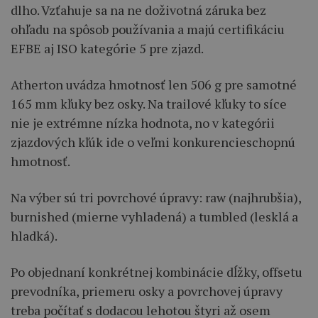
dlho. Vzťahuje sa na ne doživotná záruka bez
ohľadu na spôsob používania a majú certifikáciu
EFBE aj ISO kategórie 5 pre zjazd.
Atherton uvádza hmotnosť len 506 g pre samotné
165 mm kľuky bez osky. Na trailové kľuky to síce
nie je extrémne nízka hodnota, no v kategórii
zjazdových kľúk ide o veľmi konkurencieschopnú
hmotnosť.
Na výber sú tri povrchové úpravy: raw (najhrubšia),
burnished (mierne vyhladená) a tumbled (lesklá a
hladká).
Po objednaní konkrétnej kombinácie dĺžky, offsetu
prevodníka, priemeru osky a povrchovej úpravy
treba počítať s dodacou lehotou štyri až osem