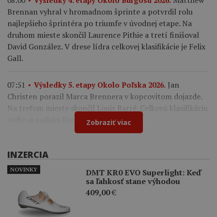
Matthew
08:00
Výsledky 4. etapy Okolo Burgosu 2026.
Brennan vyhral v hromadnom šprinte a potvrdil rolu
najlepšieho šprintéra po triumfe v úvodnej etape. Na
druhom mieste skončil Laurence Pithie a tretí finišoval
David González. V drese lídra celkovej klasifikácie je Felix
Gall.
Jan
07:51
Výsledky 5. etapy Okolo Poľska 2026.
Christen porazil Marca Brennera v kopcovitom dojazde.
Na treťom mieste skončil Louis Barré. Celkovú klasifikáciu
vedie aj naďalej Bart Lemmen.
Zobraziť viac
INZERCIA
NOVINKY
DMT KR0 EVO Superlight: Keď
sa ľahkosť stane výhodou
409,00
€