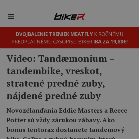
DVOJBALENIE TRENIEK MEATFLY
K ROČNÉMU
PREDPLATNÉMU ČASOPISU BIKER
IBA ZA 19,80€!
Video: Tandæmonium –
tandembike, vreskot,
stratené predné zuby,
nájdené predné zuby
Novozélanďania Eddie Masters a Reece
Potter sú vždy zárukou zábavy. Ako
bonus tentoraz dostanete tandemový