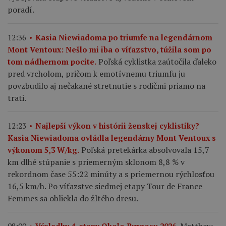
poradí.
12:36
Kasia Niewiadoma po triumfe na legendárnom
Mont Ventoux: Nešlo mi iba o víťazstvo, túžila som po
Poľská cyklistka zaútočila ďaleko
tom nádhernom pocite.
pred vrcholom, pričom k emotívnemu triumfu ju
povzbudilo aj nečakané stretnutie s rodičmi priamo na
trati.
12:23
Najlepší výkon v histórii ženskej cyklistiky?
Kasia Niewiadoma ovládla legendárny Mont Ventoux s
Poľská pretekárka absolvovala 15,7
výkonom 5,3 W/kg.
km dlhé stúpanie s priemerným sklonom 8,8 % v
rekordnom čase 55:22 minúty a s priemernou rýchlosťou
16,5 km/h. Po víťazstve siedmej etapy Tour de France
Femmes sa obliekla do žltého dresu.