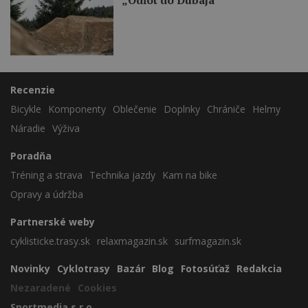
„Odľot do Dubaja“
Recenzie
Bicykle
Komponenty
Oblečenie
Doplnky
Chrániče
Helmy
Náradie
Výživa
Poradňa
Tréning a strava
Technika jazdy
Kam na bike
Opravy a údržba
Partnerské weby
cyklisticke.trasy.sk
relaxmagazin.sk
surfmagazin.sk
Novinky
Cyklotrasy
Bazár
Blog
Fotosúťaž
Redakcia
Nezaradené
Cookies
Sportmedia s.r.o.