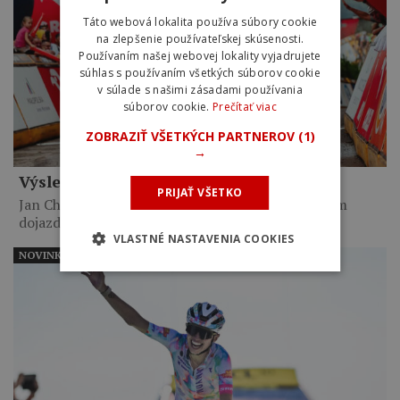
Táto webová lokalita používa súbory cookie
na zlepšenie používateľskej skúsenosti.
Používaním našej webovej lokality vyjadrujete
súhlas s používaním všetkých súborov cookie
v súlade s našimi zásadami používania
súborov cookie.
Prečítať viac
ZOBRAZIŤ VŠETKÝCH PARTNEROV
(1)
→
Výsledky 5. etapy Okolo Poľska 2026
PRIJAŤ VŠETKO
Jan Christen porazil Marca Brennera v kopcovitom
dojazde. Na treťom…
VLASTNÉ NASTAVENIA COOKIES
NOVINKY