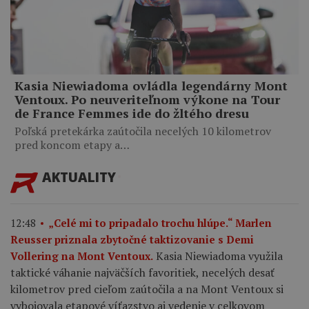
Kasia Niewiadoma ovládla legendárny Mont
Ventoux. Po neuveriteľnom výkone na Tour
de France Femmes ide do žltého dresu
Poľská pretekárka zaútočila necelých 10 kilometrov
pred koncom etapy a…
AKTUALITY
12:48
„Celé mi to pripadalo trochu hlúpe.“ Marlen
Reusser priznala zbytočné taktizovanie s Demi
Kasia Niewiadoma využila
Vollering na Mont Ventoux.
taktické váhanie najväčších favoritiek, necelých desať
kilometrov pred cieľom zaútočila a na Mont Ventoux si
vybojovala etapové víťazstvo aj vedenie v celkovom