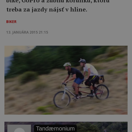
bike, GoPro a zubnú korunku, ktorú
treba za jazdy nájsť v hline.
BIKER
13. JANUÁRA 2015 21:15