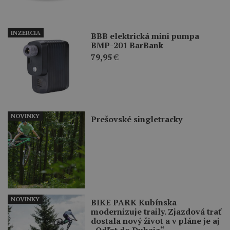
INZERCIA
BBB elektrická mini pumpa
BMP-201 BarBank
79,95
€
NOVINKY
Prešovské singletracky
NOVINKY
BIKE PARK Kubínska
modernizuje traily. Zjazdová trať
dostala nový život a v pláne je aj