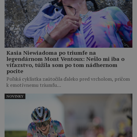
Kasia Niewiadoma po triumfe na
legendárnom Mont Ventoux: Nešlo mi iba o
víťazstvo, túžila som po tom nádhernom
pocite
Poľská cyklistka zaútočila ďaleko pred vrcholom, pričom
k emotívnemu triumfu…
NOVINKY