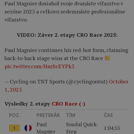
Paul Magnier dosiahol svoje dvanáste víťazstvo v
sezóne 2025 a celkovo sedemnáste profesionálne
víťazstvo.
VIDEO: Záver 2. etapy CRO Race 2025:
Paul Magnier continues his red-hot form, claiming
back-to-back stage wins at the CRO Race
pic.twitter.com/HazScEYPk5
— Cycling on TNT Sports (@cyclingontnt)
October
1, 2025
Výsledky 2. etapy
CRO Race (-)
POZ.
PRETEKÁR
TÍM
ČAS
Paul
Soudal Quick-
1:04:55
1
Magnier
Step