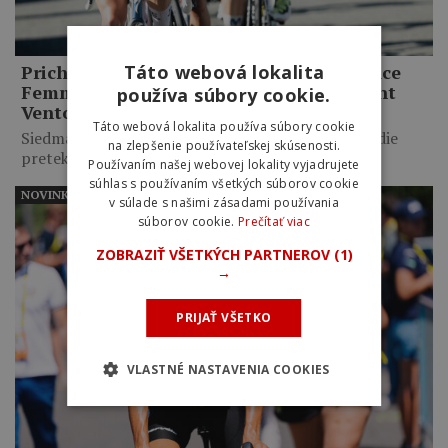
Táto webová lokalita
Prichádza najťažšia skúška Tour de France
Femmes. Favoritky čaká legendárny Mont
používa súbory cookie.
Ventoux
Táto webová lokalita používa súbory cookie
Siedma etapa Tour de France Femmes 2026 privedie
na zlepšenie používateľskej skúsenosti.
pretekárky na…
Používaním našej webovej lokality vyjadrujete
súhlas s používaním všetkých súborov cookie
NOVINKY
v súlade s našimi zásadami používania
súborov cookie.
Prečítať viac
ZOBRAZIŤ VŠETKÝCH PARTNEROV
(1)
→
PRIJAŤ VŠETKO
VLASTNÉ NASTAVENIA COOKIES