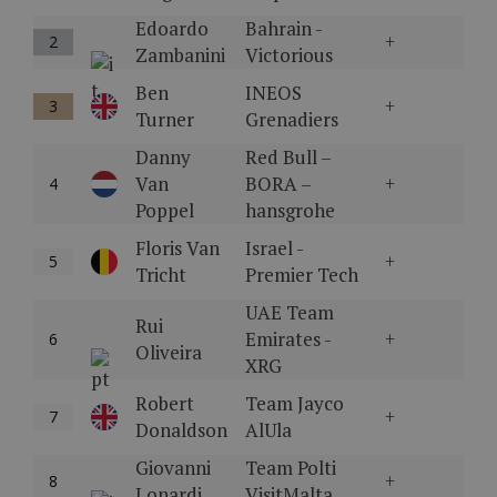
Edoardo
Bahrain -
+
2
Zambanini
Victorious
Ben
INEOS
+
3
Turner
Grenadiers
Danny
Red Bull –
Van
BORA –
+
4
Poppel
hansgrohe
Floris Van
Israel -
+
5
Tricht
Premier Tech
UAE Team
Rui
Emirates -
+
6
Oliveira
XRG
Robert
Team Jayco
+
7
Donaldson
AlUla
Giovanni
Team Polti
+
8
Lonardi
VisitMalta