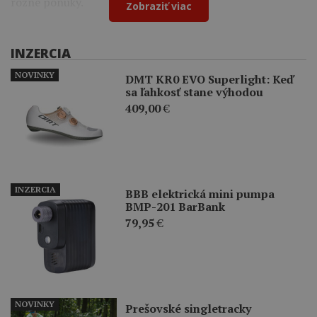
rôzne ponuky.
Zobraziť viac
INZERCIA
NOVINKY
DMT KR0 EVO Superlight: Keď
sa ľahkosť stane výhodou
409,00
€
INZERCIA
BBB elektrická mini pumpa
BMP-201 BarBank
79,95
€
NOVINKY
Prešovské singletracky