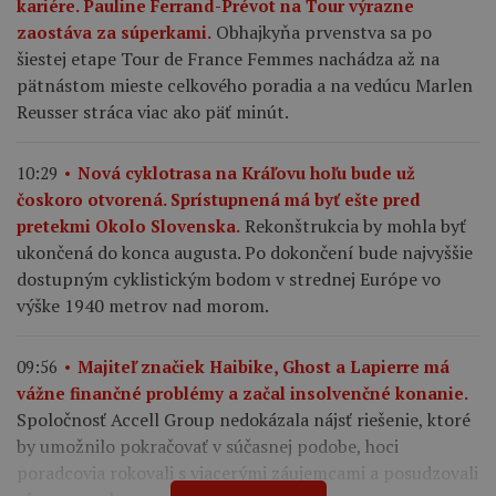
kariére. Pauline Ferrand-Prévot na Tour výrazne
Obhajkyňa prvenstva sa po
zaostáva za súperkami.
šiestej etape Tour de France Femmes nachádza až na
pätnástom mieste celkového poradia a na vedúcu Marlen
Reusser stráca viac ako päť minút.
10:29
Nová cyklotrasa na Kráľovu hoľu bude už
čoskoro otvorená. Sprístupnená má byť ešte pred
Rekonštrukcia by mohla byť
pretekmi Okolo Slovenska.
ukončená do konca augusta. Po dokončení bude najvyššie
dostupným cyklistickým bodom v strednej Európe vo
výške 1940 metrov nad morom.
09:56
Majiteľ značiek Haibike, Ghost a Lapierre má
vážne finančné problémy a začal insolvenčné konanie.
Spoločnosť Accell Group nedokázala nájsť riešenie, ktoré
by umožnilo pokračovať v súčasnej podobe, hoci
poradcovia rokovali s viacerými záujemcami a posudzovali