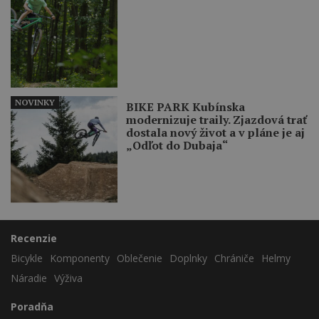
NOVINKY
BIKE PARK Kubínska
modernizuje traily. Zjazdová trať
dostala nový život a v pláne je aj
„Odľot do Dubaja“
Recenzie
Bicykle
Komponenty
Oblečenie
Doplnky
Chrániče
Helmy
Náradie
Výživa
Poradňa