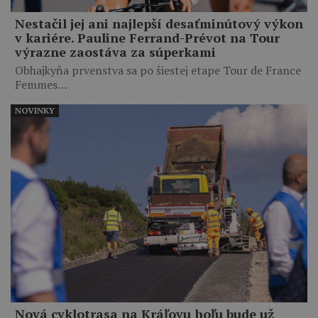
Nestačil jej ani najlepší desaťminútový výkon
v kariére. Pauline Ferrand-Prévot na Tour
výrazne zaostáva za súperkami
Obhajkyňa prvenstva sa po šiestej etape Tour de France
Femmes…
NOVINKY
Nová cyklotrasa na Kráľovu hoľu bude už