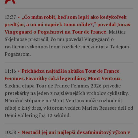
13:37
„Čo mám robiť, keď som lepší ako kedykoľvek
predtým, a on mi napriek tomu odíde?,“ povedal Jonas
Mattias
Vingegaard o Pogačarovi na Tour de France.
Skjelmose prezradil, čo mu povedal Vingegaard o
rastúcom výkonnostnom rozdiele medzi ním a Tadejom
Pogačarom.
11:16
Prichádza najťažšia skúška Tour de France
Femmes. Favoritky čaká legendárny Mont Ventoux.
Siedma etapa Tour de France Femmes 2026 privedie
pretekárky na jeden z najslávnejších vrcholov cyklistiky.
Náročné stúpanie na Mont Ventoux môže rozhodnúť
súboj o žltý dres, v ktorom vedúcu Marlen Reusser delí od
Demi Vollering iba 12 sekúnd.
10:58
Nestačil jej ani najlepší desaťminútový výkon v