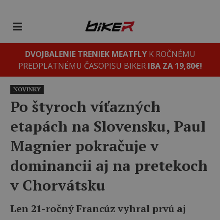
DVOJBALENIE TRENIEK MEATFLY
K ROČNÉMU
PREDPLATNÉMU ČASOPISU BIKER
IBA ZA 19,80€!
NOVINKY
Po štyroch víťazných
etapách na Slovensku, Paul
Magnier pokračuje v
dominancii aj na pretekoch
v Chorvátsku
Len 21-ročný Francúz vyhral prvú aj