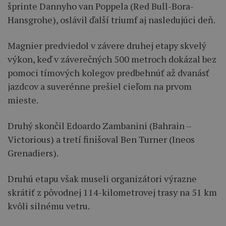
šprinte Dannyho van Poppela (Red Bull-Bora-
Hansgrohe), oslávil ďalší triumf aj nasledujúci deň.
Magnier predviedol v závere druhej etapy skvelý
výkon, keď v záverečných 500 metroch dokázal bez
pomoci tímových kolegov predbehnúť až dvanásť
jazdcov a suverénne prešiel cieľom na prvom
mieste.
Druhý skončil Edoardo Zambanini (Bahrain –
Victorious) a tretí finišoval Ben Turner (Ineos
Grenadiers).
Druhú etapu však museli organizátori výrazne
skrátiť z pôvodnej 114-kilometrovej trasy na
51 km
kvôli silnému vetru.