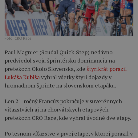
Foto: CRO Race
Paul Magnier (Soudal Quick-Step) nedávno
predviedol svoju šprintérsku dominanciu na
pretekoch Okolo Slovenska, kde
štyrikrát porazil
Lukáša Kubiša
vyhral všetky štyri dojazdy v
hromadnom šprinte na slovenskom etapáku.
Len 21-ročný Francúz pokračuje v suverénnych
víťazstvách aj na chorvátskych etapových
pretekoch CRO Race, kde vyhral úvodné dve etapy.
Po tesnom víťazstve v prvej etape, v ktorej porazil v