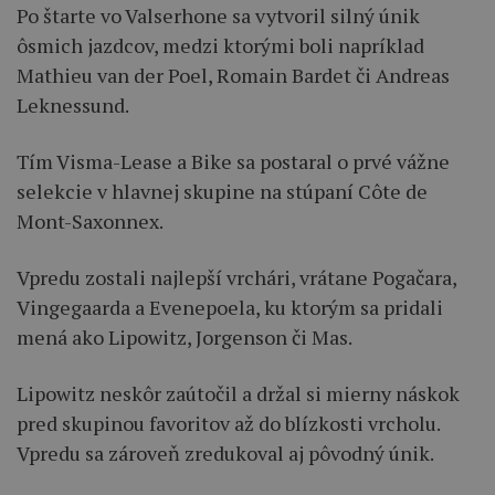
Po štarte vo Valserhone sa vytvoril silný únik
ôsmich jazdcov, medzi ktorými boli napríklad
Mathieu van der Poel, Romain Bardet či Andreas
Leknessund.
Tím Visma-Lease a Bike sa postaral o prvé vážne
selekcie v hlavnej skupine na stúpaní Côte de
Mont-Saxonnex.
Vpredu zostali najlepší vrchári, vrátane Pogačara,
Vingegaarda a Evenepoela, ku ktorým sa pridali
mená ako Lipowitz, Jorgenson či Mas.
Lipowitz neskôr zaútočil a držal si mierny náskok
pred skupinou favoritov až do blízkosti vrcholu.
Vpredu sa zároveň zredukoval aj pôvodný únik.