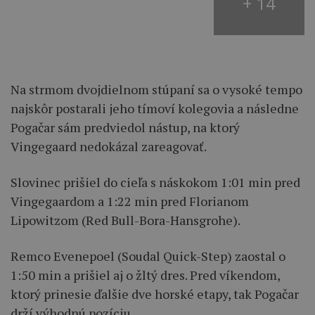
+ 14
Na strmom dvojdielnom stúpaní sa o vysoké tempo
najskôr postarali jeho tímoví kolegovia a následne
Pogačar sám predviedol nástup, na ktorý
Vingegaard nedokázal zareagovať.
Slovinec prišiel do cieľa s náskokom 1:01 min pred
Vingegaardom a 1:22 min pred Florianom
Lipowitzom (Red Bull-Bora-Hansgrohe).
Remco Evenepoel (Soudal Quick-Step) zaostal o
1:50 min a prišiel aj o žltý dres. Pred víkendom,
ktorý prinesie ďalšie dve horské etapy, tak Pogačar
drží výhodnú pozíciu.