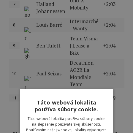
Uno-X
Halland
+2:03
7
Mobility
Johannessen
Intermarché
Louis Barré
+2:04
8
- Wanty
Team Visma
Ben Tulett
| Lease a
+2:04
9
Bike
Decathlon
AG2R La
Paul Seixas
+2:04
10
Mondiale
Team
Movistar
Enric Mas
+2:09
11
Team
Táto webová lokalita
používa súbory cookie.
Zobraziť viac
Táto webová lokalita používa súbory cookie
na zlepšenie používateľskej skúsenosti.
Používaním našej webovej lokality vyjadrujete