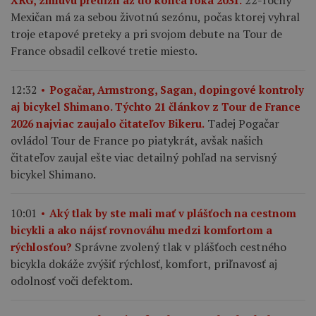
22-ročný
XRG, zmluvu predĺžil až do konca roka 2031.
Mexičan má za sebou životnú sezónu, počas ktorej vyhral
troje etapové preteky a pri svojom debute na Tour de
France obsadil celkové tretie miesto.
12:32
Pogačar, Armstrong, Sagan, dopingové kontroly
aj bicykel Shimano. Týchto 21 článkov z Tour de France
Tadej Pogačar
2026 najviac zaujalo čitateľov Bikeru.
ovládol Tour de France po piatykrát, avšak našich
čitateľov zaujal ešte viac detailný pohľad na servisný
bicykel Shimano.
10:01
Aký tlak by ste mali mať v plášťoch na cestnom
bicykli a ako nájsť rovnováhu medzi komfortom a
Správne zvolený tlak v plášťoch cestného
rýchlosťou?
bicykla dokáže zvýšiť rýchlosť, komfort, priľnavosť aj
odolnosť voči defektom.