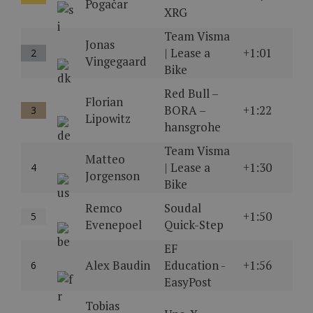
Pogačar
XRG
Team Visma
Jonas
| Lease a
+1:01
2
Vingegaard
Bike
Red Bull –
Florian
BORA –
+1:22
3
Lipowitz
hansgrohe
Team Visma
Matteo
| Lease a
+1:30
4
Jorgenson
Bike
Remco
Soudal
+1:50
5
Evenepoel
Quick-Step
EF
Alex Baudin
Education -
+1:56
6
EasyPost
Tobias