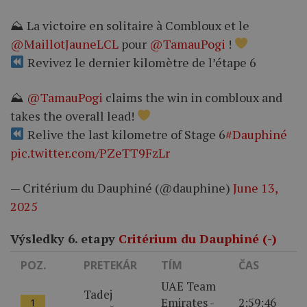
⛰ La victoire en solitaire à Combloux et le
@MaillotJauneLCL
pour
@TamauPogi
!
Revivez le dernier kilomètre de l’étape 6
⛰
@TamauPogi
claims the win in combloux and
takes the overall lead!
Relive the last kilometre of Stage 6
#Dauphiné
pic.twitter.com/PZeTT9FzLr
— Critérium du Dauphiné (@dauphine)
June 13,
2025
Výsledky 6. etapy
Critérium du Dauphiné (-)
POZ.
PRETEKÁR
TÍM
ČAS
UAE Team
Tadej
Emirates -
2:59:46
1