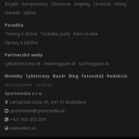
Bicykle
Komponenty
Oblečenie
Doplnky
Chrániče
Helmy
Náradie
Výživa
Poradňa
Tréning a strava
Technika jazdy
Kam na bike
Opravy a údržba
Partnerské weby
cyklisticke.trasy.sk
relaxmagazin.sk
surfmagazin.sk
Novinky
Cyklotrasy
Bazár
Blog
Fotosúťaž
Redakcia
Nezaradené
Cookies
Sportmedia s.r.o.
Lamačská cesta 45, 841 03 Bratislava
sportmedia@sportmedia.sk
+421 903 805 059
www.biker.sk