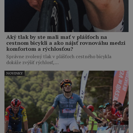
Aký tlak by ste mali mať v plášťoch na
cestnom bicykli a ako nájsť rovnováhu medzi
komfortom a rýchlosťou?
Správne zvolený tlak v plášťoch cestného bicykla
dokáže zvýšiť rýchlosť,…
NOVINKY