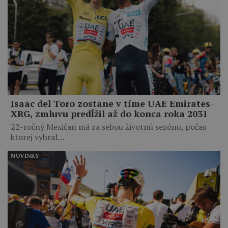
Isaac del Toro zostane v tíme UAE Emirates-
XRG, zmluvu predĺžil až do konca roka 2031
22-ročný Mexičan má za sebou životnú sezónu, počas
ktorej vyhral…
NOVINKY