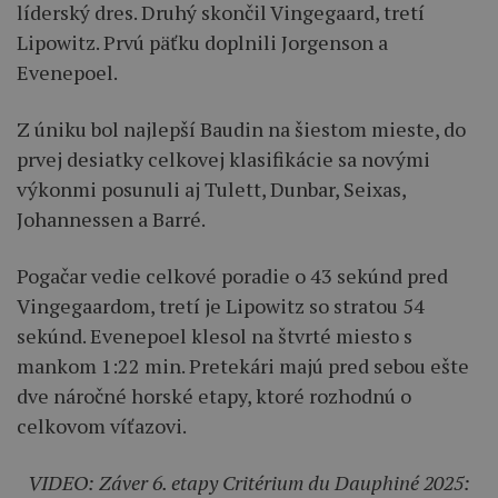
líderský dres. Druhý skončil Vingegaard, tretí
Lipowitz. Prvú päťku doplnili Jorgenson a
Evenepoel.
Z úniku bol najlepší Baudin na šiestom mieste, do
prvej desiatky celkovej klasifikácie sa novými
výkonmi posunuli aj Tulett, Dunbar, Seixas,
Johannessen a Barré.
Pogačar vedie celkové poradie o 43 sekúnd pred
Vingegaardom, tretí je Lipowitz so stratou 54
sekúnd. Evenepoel klesol na štvrté miesto s
mankom 1:22 min. Pretekári majú pred sebou ešte
dve náročné horské etapy, ktoré rozhodnú o
celkovom víťazovi.
VIDEO: Záver 6. etapy Critérium du Dauphiné 2025: