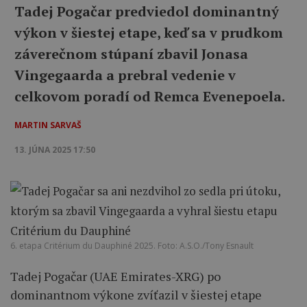
Tadej Pogačar predviedol dominantný
výkon v šiestej etape, keď sa v prudkom
záverečnom stúpaní zbavil Jonasa
Vingegaarda a prebral vedenie v
celkovom poradí od Remca Evenepoela.
MARTIN SARVAŠ
13. JÚNA 2025 17:50
6. etapa Critérium du Dauphiné 2025. Foto: A.S.O./Tony Esnault
Tadej Pogačar (UAE Emirates-XRG) po
dominantnom výkone zvíťazil v šiestej etape