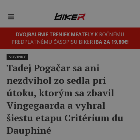
DVOJBALENIE TRENIEK MEATFLY
K ROČNÉMU
PREDPLATNÉMU ČASOPISU BIKER
IBA ZA 19,80€!
NOVINKY
Tadej Pogačar sa ani
nezdvihol zo sedla pri
útoku, ktorým sa zbavil
Vingegaarda a vyhral
šiestu etapu Critérium du
Dauphiné