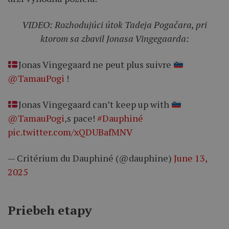
VIDEO: Rozhodujúci útok Tadeja Pogačara, pri
ktorom sa zbavil Jonasa Vingegaarda:
Jonas Vingegaard ne peut plus suivre
@TamauPogi
!
Jonas Vingegaard can’t keep up with
@TamauPogi
‚s pace!
#Dauphiné
pic.twitter.com/xQDUBafMNV
— Critérium du Dauphiné (@dauphine)
June 13,
2025
Priebeh etapy