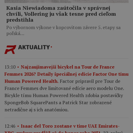
Kasia Niewiadoma zaútočila v správnej
chvíli, Vollering ju však tesne pred cieľom
predstihla
Po výbornom výkone v kopcovitom závere 5. etapy sa
poľská…
AKTUALITY
13:10
Najzaujímavejší bicykel na Tour de France
Femmes 2026? Detaily špeciálnej edície Factor One tímu
Factor pripravil pre Tour de
Human Powered Health.
France Femmes dve limitované edície aero modelu One.
Bicykle tímu Human Powered Health zdobia postavičky
SpongeBob SquarePants a Patrick Star zobrazené
netradične aj s ich anatómiou.
12:46
Isaac del Toro zostane v tíme UAE Emirates-