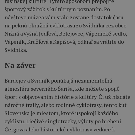
rusínskej kultúre. Týmto spôsobom prepojíte
športový zážitok s kultúrnym poznaním. Po
návšteve múzea vám stále zostane dostatok času
na peknú okružnú cyklotrasu zo Svidníka cez obce
Nižná a Vyšná Jedľová, Belejovce, Vápenické sedlo,
Vápeník, Kružľová a Kapišová, odkiaľ sa vrátite do
Svidníka.
Na záver
Bardejov a Svidník ponúkajú nezameniteľnú
atmosféru severného Šariša, kde môžete spojiť
šport s objavovaním histórie a kultúry. Či už hľadáte
náročné traily, alebo rodinné cyklotrasy, tento kút
Slovenska je miestom, ktoré uspokojí každého
cyklistu. Liečivé singletracky, výlety po hrebeni
Čergova alebo historické cyklotrasy vedúce k