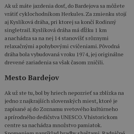
Ak už máte jazdenia dosť, do Bardejova sa môžete
vrátiť cyklochodníkom Herkules. Za zmienku stojí
aj Kyslíková dráha, pri ktorej sa končí Rodinný
singletrail. Kyslíková dráha má dĺžku 1 km
a nachádza sa na nej 14 stanovíšť s rôznymi
relaxačnými a pohybovými cvičeniami. Pôvodná
dráha bola vybudovaná v roku 1974, jej originálne
drevené zariadenia sa však časom zničili.
Mesto Bardejov
Ak už ste tu, bol by hriech nepozrieť sa zblízka na
jedno z najkrajších slovenských miest, ktoré je
zapísané aj do Zoznamu svetového kultúrneho
a prírodného dedičstva UNESCO. V historickom
centre sa nachádza množstvo pamiatok.
Spomeniem napríklad hradby s baštami, Radničné