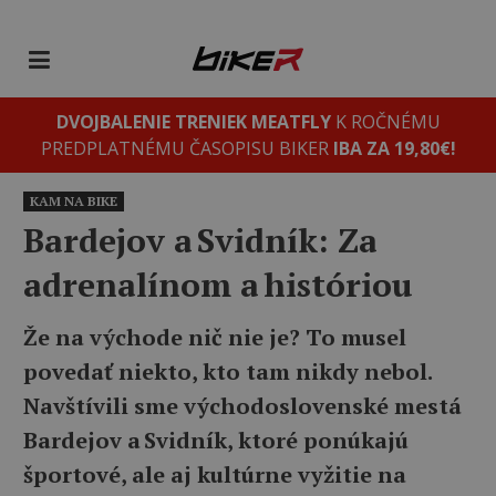
DVOJBALENIE TRENIEK MEATFLY
K ROČNÉMU
PREDPLATNÉMU ČASOPISU BIKER
IBA ZA 19,80€!
KAM NA BIKE
Bardejov a Svidník: Za
adrenalínom a históriou
Že na východe nič nie je? To musel
povedať niekto, kto tam nikdy nebol.
Navštívili sme východoslovenské mestá
Bardejov a Svidník, ktoré ponúkajú
športové, ale aj kultúrne vyžitie na