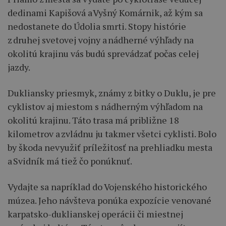
dedinami Kapišová a Vyšný Komárnik, až kým sa
nedostanete do Údolia smrti. Stopy histórie
z druhej svetovej vojny a nádherné výhľady na
okolitú krajinu vás budú sprevádzať počas celej
jazdy.
Dukliansky priesmyk, známy z bitky o Duklu, je pre
cyklistov aj miestom s nádherným výhľadom na
okolitú krajinu. Táto trasa má približne 18
kilometrov a zvládnu ju takmer všetci cyklisti. Bolo
by škoda nevyužiť príležitosť na prehliadku mesta
a Svidník má tiež čo ponúknuť.
Vydajte sa napríklad do Vojenského historického
múzea. Jeho návšteva ponúka expozície venované
karpatsko-duklianskej operácii či miestnej