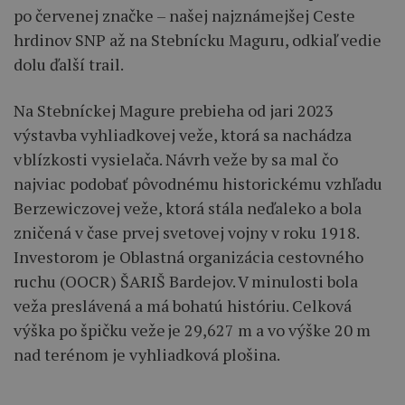
po červenej značke – našej najznámejšej Ceste
hrdinov SNP až na Stebnícku Maguru, odkiaľ vedie
dolu ďalší trail.
Na Stebníckej Magure prebieha od jari 2023
výstavba vyhliadkovej veže, ktorá sa nachádza
v blízkosti vysielača. Návrh veže by sa mal čo
najviac podobať pôvodnému historickému vzhľadu
Berzewiczovej veže, ktorá stála neďaleko a bola
zničená v čase prvej svetovej vojny v roku 1918.
Investorom je Oblastná organizácia cestovného
ruchu (OOCR) ŠARIŠ Bardejov. V minulosti bola
veža preslávená a má bohatú históriu. Celková
výška po špičku veže je 29,627 m a vo výške 20 m
nad terénom je vyhliadková plošina.