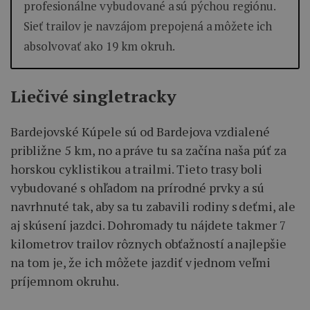
profesionálne vybudované a sú pýchou regiónu.
Sieť trailov je navzájom prepojená a môžete ich
absolvovať ako 19 km okruh.
Liečivé singletracky
Bardejovské Kúpele sú od Bardejova vzdialené
približne 5 km, no a práve tu sa začína naša púť za
horskou cyklistikou a trailmi. Tieto trasy boli
vybudované s ohľadom na prírodné prvky a sú
navrhnuté tak, aby sa tu zabavili rodiny s deťmi, ale
aj skúsení jazdci. Dohromady tu nájdete takmer 7
kilometrov trailov rôznych obťažností a najlepšie
na tom je, že ich môžete jazdiť v jednom veľmi
príjemnom okruhu.