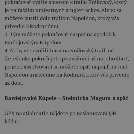
pokračovať vyššie smerom k trailu Kráľovský, ktorý
je najťažším z miestnych singletrackov. Alebo sa
môžete pustiť dole trailom Napoleon, ktorý vás
privedie k Rodinnému.
3. Tým môžete pokračovať naspäť na spodok k
Bardejovským Kúpeľom.
4. Ak by ste zvolili trasu na Kráľovský trail ,od
Čerešenky pokračujete po zvážnici až na jeho štart,
po jeho absolvovaní sa môžete opäť napojiť na trail
Napoleon a následne na Rodinný, ktorý vás privedie
až dolu.
Bardejovské Kúpele – Stebnícka Magura a späť
GPX na stiahnutie nájdete po naskenovaní QR
kódu: