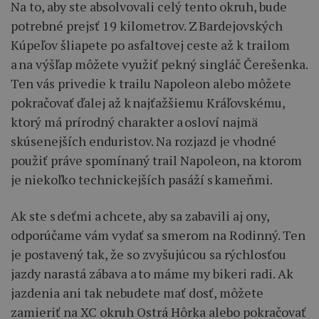
Na to, aby ste absolvovali celý tento okruh, bude
potrebné prejsť 19 kilometrov. Z Bardejovských
Kúpeľov šliapete po asfaltovej ceste až k trailom
a na výšľap môžete využiť pekný singláč Čerešenka.
Ten vás privedie k trailu Napoleon alebo môžete
pokračovať ďalej až k najťažšiemu Kráľovskému,
ktorý má prírodný charakter a osloví najmä
skúsenejších enduristov. Na rozjazd je vhodné
použiť práve spomínaný trail Napoleon, na ktorom
je niekoľko technickejších pasáží s kameňmi.
Ak ste s deťmi a chcete, aby sa zabavili aj ony,
odporúčame vám vydať sa smerom na Rodinný. Ten
je postavený tak, že so zvyšujúcou sa rýchlosťou
jazdy narastá zábava a to máme my bikeri radi. Ak
jazdenia ani tak nebudete mať dosť, môžete
zamieriť na XC okruh Ostrá Hôrka alebo pokračovať