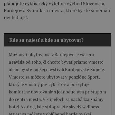
plánujete cyklistický výlet na východ Slovenska,
Bardejov a Svidník sú miesta, ktoré by ste si nemali
nechať ujsť.
Kde sa najesť a kde sa ubytovať?
Možností ubytovania v Bardejove je viacero
a závisia od toho, či chcete bývať priamo v meste
alebo by ste radšej navštívili Bardejovské Kúpele.
V meste sa môžete ubytovať v penzióne Šport,
ktorý je vhodný pre cyklistov a poskytuje
komfortné ubytovanie s jednoduchým prístupom
do centra mesta. V kúpeľoch sa nachádza známy
hotel Astória, kde si doprajete skvelý wellness.
Najesť sa môžete v obľúbenej bardejovskej