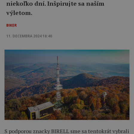
niekoľko dní. Inšpirujte sa naším
výletom.
BIKER
11. DECEMBRA 2024 18:40
S podporou znacky BIRELL sme sa tentokrát vybrali