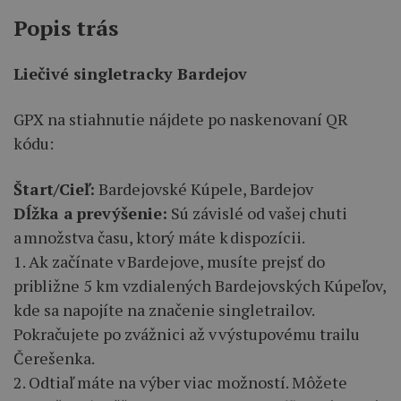
Popis trás
Liečivé singletracky Bardejov
GPX na stiahnutie nájdete po naskenovaní QR
kódu:
Štart/Cieľ:
Bardejovské Kúpele, Bardejov
Dĺžka a prevýšenie:
Sú závislé od vašej chuti
a množstva času, ktorý máte k dispozícii.
1. Ak začínate v Bardejove, musíte prejsť do
približne 5 km vzdialených Bardejovských Kúpeľov,
kde sa napojíte na značenie singletrailov.
Pokračujete po zvážnici až v výstupovému trailu
Čerešenka.
2. Odtiaľ máte na výber viac možností. Môžete