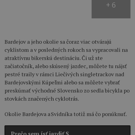
+ 6
Bardejov a jeho okolie sa čoraz viac otvárajú
cyklistom a v posledných rokoch sa vypracovali na
atraktívnu bikerskú destináciu. Či už ste
začiatočník, alebo skúsený jazdec, môžete tu nájsť
pestré traily v rámci Liečivých singletrackov nad
Bardejovskými Kúpeľmi alebo sa môžete vybrať
preskúmať východné Slovensko zo sedla bicykla po
stovkách značených cyklotrás.
Okolie Bardejova a Svidníka totiž má čo ponúknuť.
Prečo sem ísť jazdiť S