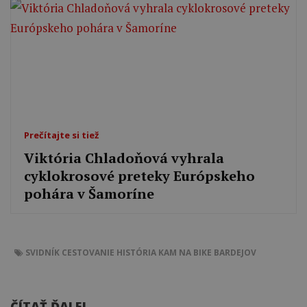
Prečítajte si tiež
Viktória Chladoňová vyhrala
cyklokrosové preteky Európskeho
pohára v Šamoríne
SVIDNÍK
CESTOVANIE
HISTÓRIA
KAM NA BIKE
BARDEJOV
ČÍTAŤ ĎALEJ