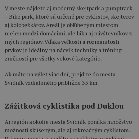
V meste nájdete aj moderný skejtpark a pumptrack
– Bike park, ktoré sú určené pre cyklistov, skejterov
aj kolobežkárov. Areál je obľúbeným miestom
nielen medzi domácimi, ale láka aj návštevníkov z
iných regiónov. Vďaka veľkosti a rozmanitosti
prvkov je ideálny na nácvik techniky a tréning
zručností pre všetky vekové kategórie.
Ak máte na výlet viac dní, prejdite do mesta
Svidník vzdialeného približne 35 km.
Zážitková cyklistika pod Duklou
Aj región a okolie mesta Svidník ponúka množstvo
možností skúseným, ale aj rekreačným cyklistom.
Priamo z mesta sa vydáte po cyklotrase vedúcej