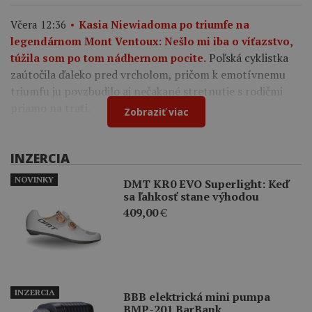
Včera 12:36
Kasia Niewiadoma po triumfe na
legendárnom Mont Ventoux: Nešlo mi iba o víťazstvo,
Poľská cyklistka
túžila som po tom nádhernom pocite.
zaútočila ďaleko pred vrcholom, pričom k emotívnemu
triumfu ju povzbudilo aj nečakané stretnutie s rodičmi
priamo na trati.
Zobraziť viac
INZERCIA
NOVINKY
DMT KR0 EVO Superlight: Keď
sa ľahkosť stane výhodou
409,00
€
INZERCIA
BBB elektrická mini pumpa
BMP-201 BarBank