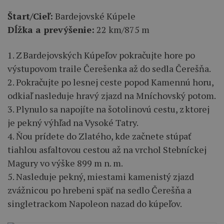
Štart/Cieľ:
Bardejovské Kúpele
Dĺžka a prevýšenie:
22 km/875 m
1. Z Bardejovských Kúpeľov pokračujte hore po
výstupovom traile Čerešenka až do sedla Čerešňa.
2. Pokračujte po lesnej ceste popod Kamennú horu,
odkiaľ nasleduje hravý zjazd na Mníchovský potom.
3. Plynulo sa napojíte na šotolinovú cestu, z ktorej
je pekný výhľad na Vysoké Tatry.
4. Ňou prídete do Zlatého, kde začnete stúpať
tiahlou asfaltovou cestou až na vrchol Stebníckej
Magury vo výške 899 m n. m.
5. Nasleduje pekný, miestami kamenistý zjazd
zvážnicou po hrebeni späť na sedlo Čerešňa a
singletrackom Napoleon nazad do kúpeľov.