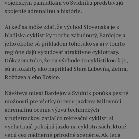
vojenským pamiatkam vo Svidníku predstavujú
spojenie adrenalínu a histórie.
Aj keď sa môže zdať, že východ Slovenska je z
hľadiska cyklistiky trochu zabudnutý, Bardejov a
jeho okolie sú príkladom toho, ako sa aj v tomto
regióne dajú vybudovať atraktívne cyklotrasy.
Dôkazom toho, že na východe to cyklistikou žije,
sú aj lokality ako napríklad Stará Ľubovňa, Žehra,
Rožňava alebo Košice.
Návšteva miest Bardejov a Svidník ponúka pestré
možnosti pre všetky úrovne jazdcov. Milovníci
adrenalínu ocenia výzvu technických
singletrackov, zatiaľ čo rekreační cyklisti si
vychutnajú pokojnú jazdu na cyklotrasách, ktoré
vedú cez nádherné prírodné scenérie. Ak teda