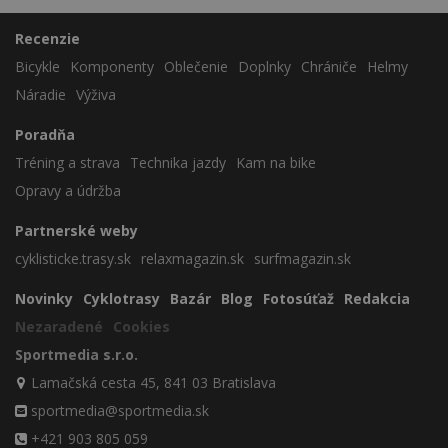
Recenzie
Bicykle
Komponenty
Oblečenie
Doplnky
Chrániče
Helmy
Náradie
Výživa
Poradňa
Tréning a strava
Technika jazdy
Kam na bike
Opravy a údržba
Partnerské weby
cyklisticke.trasy.sk
relaxmagazin.sk
surfmagazin.sk
Novinky
Cyklotrasy
Bazár
Blog
Fotosúťaž
Redakcia
Nezaradené
Cookies
Sportmedia s.r.o.
Lamačská cesta 45, 841 03 Bratislava
sportmedia@sportmedia.sk
+421 903 805 059