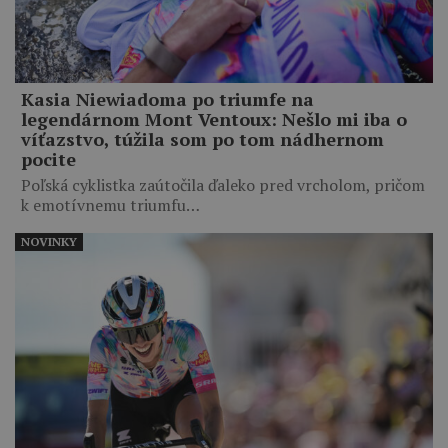
Kasia Niewiadoma po triumfe na
legendárnom Mont Ventoux: Nešlo mi iba o
víťazstvo, túžila som po tom nádhernom
pocite
Poľská cyklistka zaútočila ďaleko pred vrcholom, pričom
k emotívnemu triumfu…
NOVINKY