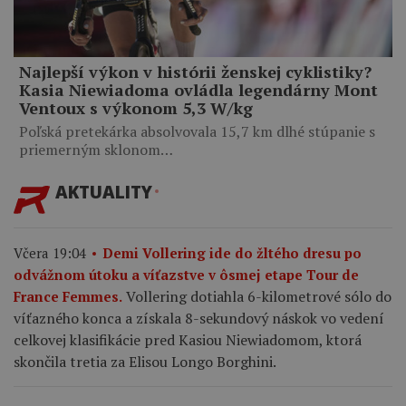
Najlepší výkon v histórii ženskej cyklistiky?
Kasia Niewiadoma ovládla legendárny Mont
Ventoux s výkonom 5,3 W/kg
Poľská pretekárka absolvovala 15,7 km dlhé stúpanie s
priemerným sklonom…
AKTUALITY
Včera 19:04
Demi Vollering ide do žltého dresu po
odvážnom útoku a víťazstve v ôsmej etape Tour de
Vollering dotiahla 6-kilometrové sólo do
France Femmes.
víťazného konca a získala 8-sekundový náskok vo vedení
celkovej klasifikácie pred Kasiou Niewiadomom, ktorá
skončila tretia za Elisou Longo Borghini.