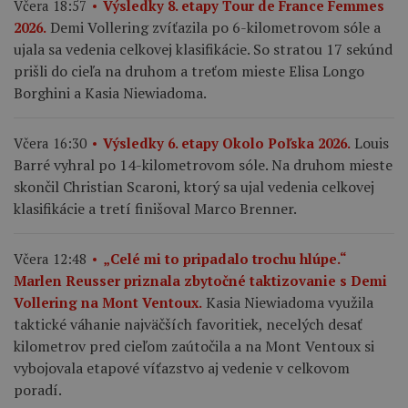
Včera 18:57
Výsledky 8. etapy Tour de France Femmes
Demi Vollering zvíťazila po 6-kilometrovom sóle a
2026.
ujala sa vedenia celkovej klasifikácie. So stratou 17 sekúnd
prišli do cieľa na druhom a treťom mieste Elisa Longo
Borghini a Kasia Niewiadoma.
Louis
Včera 16:30
Výsledky 6. etapy Okolo Poľska 2026.
Barré vyhral po 14-kilometrovom sóle. Na druhom mieste
skončil Christian Scaroni, ktorý sa ujal vedenia celkovej
klasifikácie a tretí finišoval Marco Brenner.
Včera 12:48
„Celé mi to pripadalo trochu hlúpe.“
Marlen Reusser priznala zbytočné taktizovanie s Demi
Kasia Niewiadoma využila
Vollering na Mont Ventoux.
taktické váhanie najväčších favoritiek, necelých desať
kilometrov pred cieľom zaútočila a na Mont Ventoux si
vybojovala etapové víťazstvo aj vedenie v celkovom
poradí.