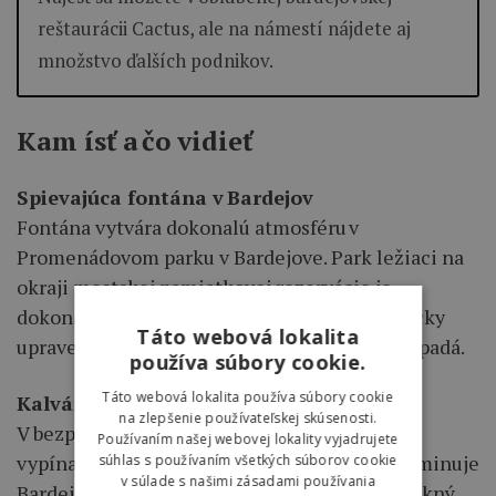
reštaurácii Cactus, ale na námestí nájdete aj
množstvo ďalších podnikov.
Kam ísť a čo vidieť
Spievajúca fontána v Bardejov
Fontána vytvára dokonalú atmosféru v
Promenádovom parku v Bardejove. Park ležiaci na
okraji mestskej pamiatkovej rezervácie je
dokonalým miestom na relax. Areál je esteticky
Táto webová lokalita
upravený a spievajúca fontána sem krásne zapadá.
používa súbory cookie.
Táto webová lokalita používa súbory cookie
Kalvária
na zlepšenie používateľskej skúsenosti.
V bezprostrednej blízkosti mesta Bardejov sa
Používaním našej webovej lokality vyjadrujete
vypína pomerne vysoké návršie, ktorému dominuje
súhlas s používaním všetkých súborov cookie
v súlade s našimi zásadami používania
Bardejovská kalvária. Ústrednou stavbou je pekný