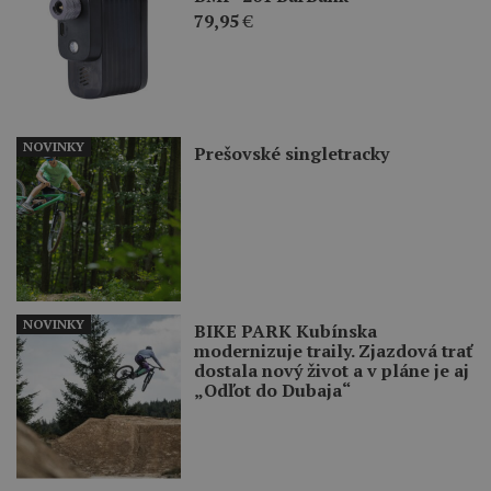
79,95
€
NOVINKY
Prešovské singletracky
NOVINKY
BIKE PARK Kubínska
modernizuje traily. Zjazdová trať
dostala nový život a v pláne je aj
„Odľot do Dubaja“