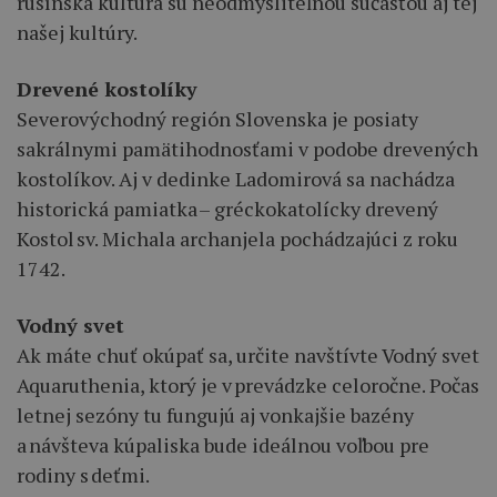
rusínska kultúra sú neodmysliteľnou súčasťou aj tej
našej kultúry.
Drevené kostolíky
Severovýchodný región Slovenska je posiaty
sakrálnymi pamätihodnosťami v podobe drevených
kostolíkov. Aj v dedinke Ladomirová sa nachádza
historická pamiatka – gréckokatolícky drevený
Kostol sv. Michala archanjela pochádzajúci z roku
1742.
Vodný svet
Ak máte chuť okúpať sa, určite navštívte Vodný svet
Aquaruthenia, ktorý je v prevádzke celoročne. Počas
letnej sezóny tu fungujú aj vonkajšie bazény
a návšteva kúpaliska bude ideálnou voľbou pre
rodiny s deťmi.