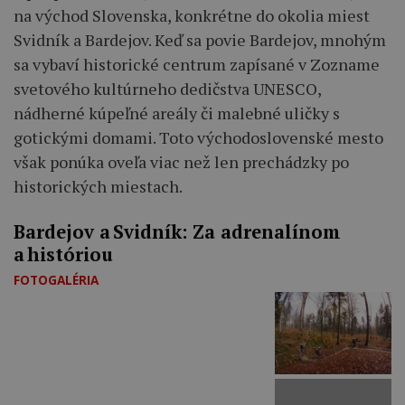
na východ Slovenska, konkrétne do okolia miest
Svidník a Bardejov. Keď sa povie Bardejov, mnohým
sa vybaví historické centrum zapísané v Zozname
svetového kultúrneho dedičstva UNESCO,
nádherné kúpeľné areály či malebné uličky s
gotickými domami. Toto východoslovenské mesto
však ponúka oveľa viac než len prechádzky po
historických miestach.
Bardejov a Svidník: Za adrenalínom
a históriou
FOTOGALÉRIA