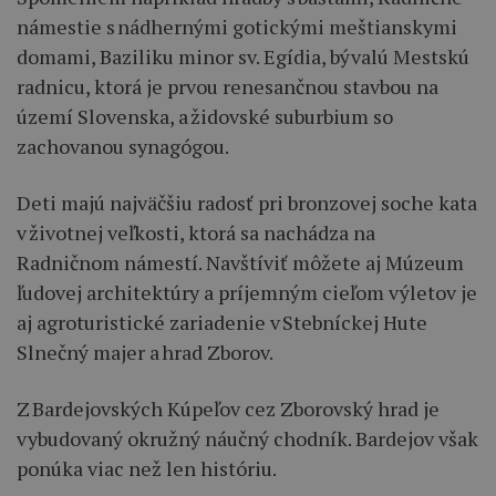
námestie s nádhernými gotickými meštianskymi
domami, Baziliku minor sv. Egídia, bývalú Mestskú
radnicu, ktorá je prvou renesančnou stavbou na
území Slovenska, a židovské suburbium so
zachovanou synagógou.
Deti majú najväčšiu radosť pri bronzovej soche kata
v životnej veľkosti, ktorá sa nachádza na
Radničnom námestí. Navštíviť môžete aj Múzeum
ľudovej architektúry a príjemným cieľom výletov je
aj agroturistické zariadenie v Stebníckej Hute
Slnečný majer a hrad Zborov.
Z Bardejovských Kúpeľov cez Zborovský hrad je
vybudovaný okružný náučný chodník. Bardejov však
ponúka viac než len históriu.