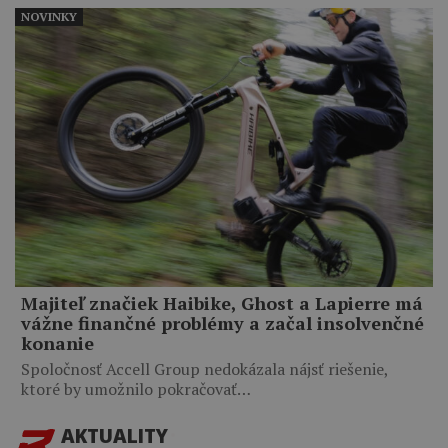
NOVINKY
Majiteľ značiek Haibike, Ghost a Lapierre má
vážne finančné problémy a začal insolvenčné
konanie
Spoločnosť Accell Group nedokázala nájsť riešenie,
ktoré by umožnilo pokračovať…
AKTUALITY