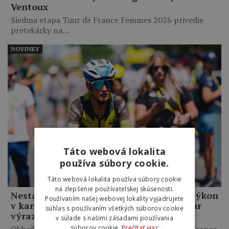
Ventoux
Siedma etapa Tour de France Femmes 2026 privedie
pretekárky na…
NOVINKY
Táto webová lokalita
používa súbory cookie.
Táto webová lokalita používa súbory cookie
na zlepšenie používateľskej skúsenosti.
Nestačil jej ani najlepší desaťminútový výkon
Používaním našej webovej lokality vyjadrujete
v kariére. Pauline Ferrand-Prévot na Tour
súhlas s používaním všetkých súborov cookie
výrazne zaostáva za súperkami
v súlade s našimi zásadami používania
Obhajkyňa prvenstva sa po šiestej etape Tour de France
súborov cookie.
Prečítať viac