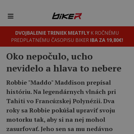
DVOJBALENIE TRENIEK MEATFLY
K ROČNÉMU
PREDPLATNÉMU ČASOPISU BIKER
IBA ZA 19,80€!
Oko nepočulo, ucho
nevidelo a hlava to nebere
Robbie "Maddo" Maddison prepísal
históriu. Na legendárnych vlnách pri
Tahiti vo Francúzskej Polynézii. Dva
roky sa Robbie pokúšal upraviť svoju
motorku tak, aby si na nej mohol
zasurfovať. Jeho sen sa mu nedávno