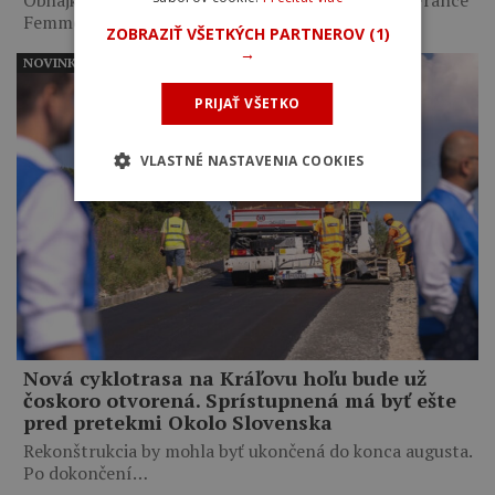
Femmes…
ZOBRAZIŤ VŠETKÝCH PARTNEROV
(1)
→
NOVINKY
PRIJAŤ VŠETKO
VLASTNÉ NASTAVENIA COOKIES
Nová cyklotrasa na Kráľovu hoľu bude už
čoskoro otvorená. Sprístupnená má byť ešte
pred pretekmi Okolo Slovenska
Rekonštrukcia by mohla byť ukončená do konca augusta.
Po dokončení…