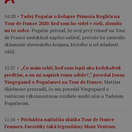
14:20
Tadej Pogačar o kolapse Primoža Rogliča na
Tour de France 2020: Keď som ho videl v cieli, zlomilo
Pogačar priznal, že svoj prvý triumf na Tour
mi to srdce.
de France nedokázal naplno osláviť, pretože ho zatienilo
sklamanie slovinského krajana, ktorého si od mladosti
vážil.
13:37
„Čo mám robiť, keď som lepší ako kedykoľvek
predtým, a on mi napriek tomu odíde?,“ povedal Jonas
Mattias
Vingegaard o Pogačarovi na Tour de France.
Skjelmose prezradil, čo mu povedal Vingegaard o
rastúcom výkonnostnom rozdiele medzi ním a Tadejom
Pogačarom.
11:16
Prichádza najťažšia skúška Tour de France
Femmes. Favoritky čaká legendárny Mont Ventoux.