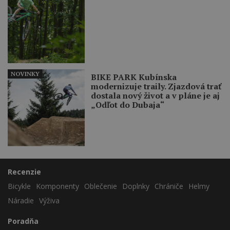
NOVINKY
BIKE PARK Kubínska
modernizuje traily. Zjazdová trať
dostala nový život a v pláne je aj
„Odľot do Dubaja“
Recenzie
Bicykle
Komponenty
Oblečenie
Doplnky
Chrániče
Helmy
Náradie
Výživa
Poradňa