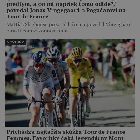
predtým, a on mi napriek tomu odíde?,“
povedal Jonas Vingegaard o Pogačarovi na
Tour de France
Mattias Skjelmose prezradil, čo mu povedal Vingegaard
o rastúcom výkonnostnom…
NOVINKY
Prichádza najťažšia skúška Tour de France
Femmes. Favoritky čaká legendárny Mont