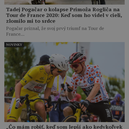
Tadej Pogačar o kolapse Primoža Rogliča na
Tour de France 2020: Keď som ho videl v cieli,
zlomilo mi to srdce
Pogačar priznal, že svoj prvý triumf na Tour de
France…
NOVINKY
„Čo mám robiť, keď som lepší ako kedykoľvek