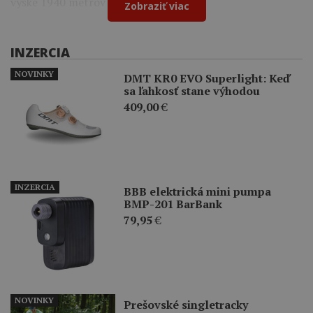
výške 1940 metrov nad morom.
Zobraziť viac
INZERCIA
NOVINKY
DMT KR0 EVO Superlight: Keď
sa ľahkosť stane výhodou
409,00
€
INZERCIA
BBB elektrická mini pumpa
BMP-201 BarBank
79,95
€
NOVINKY
Prešovské singletracky