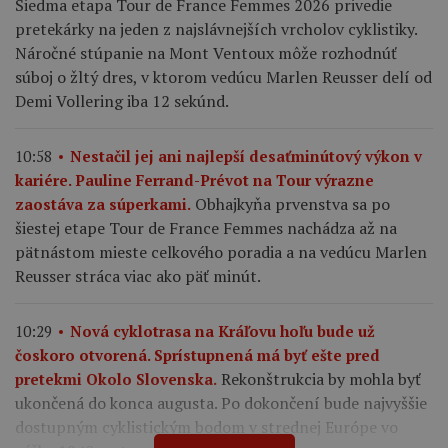
Siedma etapa Tour de France Femmes 2026 privedie
pretekárky na jeden z najslávnejších vrcholov cyklistiky.
Náročné stúpanie na Mont Ventoux môže rozhodnúť
súboj o žltý dres, v ktorom vedúcu Marlen Reusser delí od
Demi Vollering iba 12 sekúnd.
10:58
Nestačil jej ani najlepší desaťminútový výkon v
kariére. Pauline Ferrand-Prévot na Tour výrazne
Obhajkyňa prvenstva sa po
zaostáva za súperkami.
šiestej etape Tour de France Femmes nachádza až na
pätnástom mieste celkového poradia a na vedúcu Marlen
Reusser stráca viac ako päť minút.
10:29
Nová cyklotrasa na Kráľovu hoľu bude už
čoskoro otvorená. Sprístupnená má byť ešte pred
Rekonštrukcia by mohla byť
pretekmi Okolo Slovenska.
ukončená do konca augusta. Po dokončení bude najvyššie
dostupným cyklistickým bodom v strednej Európe vo