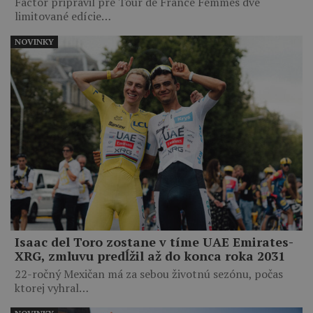
Factor pripravil pre Tour de France Femmes dve
limitované edície…
NOVINKY
Isaac del Toro zostane v tíme UAE Emirates-
XRG, zmluvu predĺžil až do konca roka 2031
22-ročný Mexičan má za sebou životnú sezónu, počas
ktorej vyhral…