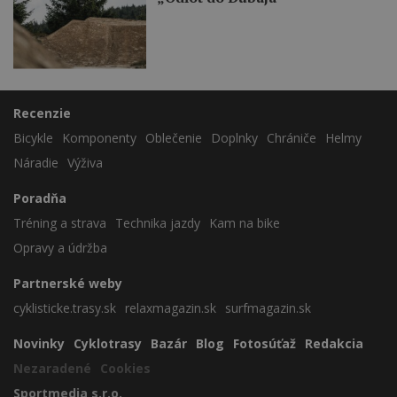
Recenzie
Bicykle
Komponenty
Oblečenie
Doplnky
Chrániče
Helmy
Náradie
Výživa
Poradňa
Tréning a strava
Technika jazdy
Kam na bike
Opravy a údržba
Partnerské weby
cyklisticke.trasy.sk
relaxmagazin.sk
surfmagazin.sk
Novinky
Cyklotrasy
Bazár
Blog
Fotosúťaž
Redakcia
Nezaradené
Cookies
Sportmedia s.r.o.