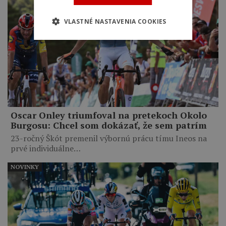
VLASTNÉ NASTAVENIA COOKIES
Oscar Onley triumfoval na pretekoch Okolo
Burgosu: Chcel som dokázať, že sem patrím
23-ročný Škót premenil výbornú prácu tímu Ineos na
prvé individuálne…
NOVINKY