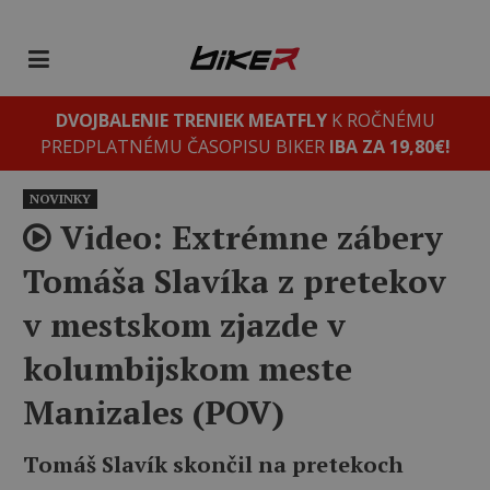
DVOJBALENIE TRENIEK MEATFLY
K ROČNÉMU
PREDPLATNÉMU ČASOPISU BIKER
IBA ZA 19,80€!
NOVINKY
Video: Extrémne zábery
Tomáša Slavíka z pretekov
v mestskom zjazde v
kolumbijskom meste
Manizales (POV)
Tomáš Slavík skončil na pretekoch