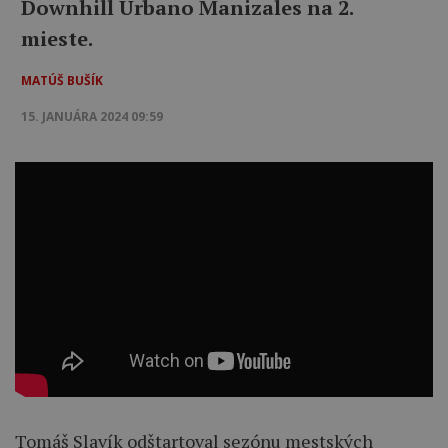
Downhill Urbano Manizales na 2.
mieste.
MATÚŠ BUŠÍK
15. JANUÁRA 2024 09:59
Tomáš Slavík odštartoval sezónu mestských