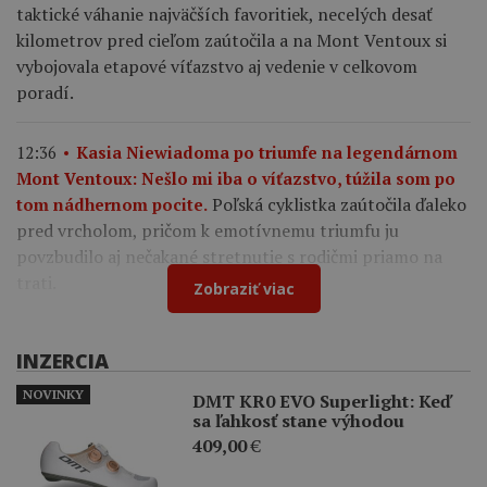
taktické váhanie najväčších favoritiek, necelých desať
kilometrov pred cieľom zaútočila a na Mont Ventoux si
vybojovala etapové víťazstvo aj vedenie v celkovom
poradí.
12:36
Kasia Niewiadoma po triumfe na legendárnom
Mont Ventoux: Nešlo mi iba o víťazstvo, túžila som po
Poľská cyklistka zaútočila ďaleko
tom nádhernom pocite.
pred vrcholom, pričom k emotívnemu triumfu ju
povzbudilo aj nečakané stretnutie s rodičmi priamo na
trati.
Zobraziť viac
INZERCIA
NOVINKY
DMT KR0 EVO Superlight: Keď
sa ľahkosť stane výhodou
409,00
€