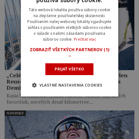
Táto webová lokalita používa súbory cookie
na zlepšenie používateľskej skúsenosti.
Používaním našej webovej lokality vyjadrujete
súhlas s používaním všetkých súborov cookie
v súlade s našimi zásadami používania
súborov cookie.
Prečítať viac
ZOBRAZIŤ VŠETKÝCH PARTNEROV
(1)
→
PRIJAŤ VŠETKO
„Celé mi to pripadalo trochu hlúpe.“ Marlen
Reusser priznala zbytočné taktizovanie s
VLASTNÉ NASTAVENIA COOKIES
Demi Vollering na Mont Ventoux
Kasia Niewiadoma využila taktické váhanie najväčších
favoritiek, necelých desať kilometrov…
NOVINKY