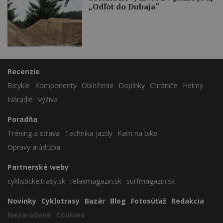
„Odľot do Dubaja“
Recenzie
Bicykle
Komponenty
Oblečenie
Doplnky
Chrániče
Helmy
Náradie
Výživa
Poradňa
Tréning a strava
Technika jazdy
Kam na bike
Opravy a údržba
Partnerské weby
cyklisticke.trasy.sk
relaxmagazin.sk
surfmagazin.sk
Novinky
Cyklotrasy
Bazár
Blog
Fotosúťaž
Redakcia
Nezaradené
Cookies