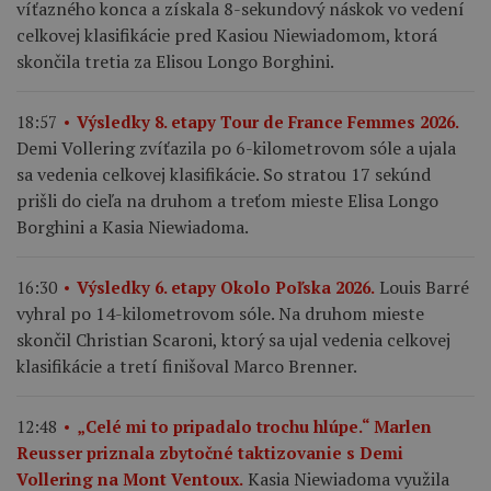
víťazného konca a získala 8-sekundový náskok vo vedení
celkovej klasifikácie pred Kasiou Niewiadomom, ktorá
skončila tretia za Elisou Longo Borghini.
18:57
Výsledky 8. etapy Tour de France Femmes 2026.
Demi Vollering zvíťazila po 6-kilometrovom sóle a ujala
sa vedenia celkovej klasifikácie. So stratou 17 sekúnd
prišli do cieľa na druhom a treťom mieste Elisa Longo
Borghini a Kasia Niewiadoma.
Louis Barré
16:30
Výsledky 6. etapy Okolo Poľska 2026.
vyhral po 14-kilometrovom sóle. Na druhom mieste
skončil Christian Scaroni, ktorý sa ujal vedenia celkovej
klasifikácie a tretí finišoval Marco Brenner.
12:48
„Celé mi to pripadalo trochu hlúpe.“ Marlen
Reusser priznala zbytočné taktizovanie s Demi
Kasia Niewiadoma využila
Vollering na Mont Ventoux.