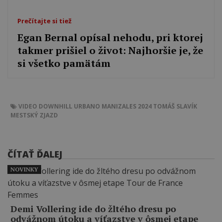
Prečítajte si tiež
Egan Bernal opísal nehodu, pri ktorej
takmer prišiel o život: Najhoršie je, že
si všetko pamätám
VIDEO
DOWNHILL URBANO MANIZALES 2024
TOMÁŠ SLAVÍK
MESTSKÝ ZJAZD
ČÍTAŤ ĎALEJ
NOVINKY
Demi Vollering ide do žltého dresu po
odvážnom útoku a víťazstve v ôsmej etape