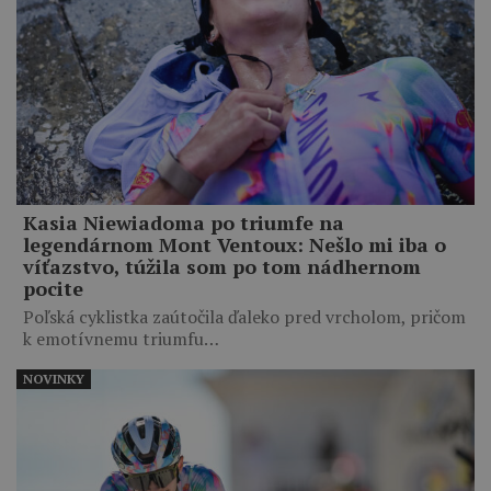
Kasia Niewiadoma po triumfe na
legendárnom Mont Ventoux: Nešlo mi iba o
víťazstvo, túžila som po tom nádhernom
pocite
Poľská cyklistka zaútočila ďaleko pred vrcholom, pričom
k emotívnemu triumfu…
NOVINKY