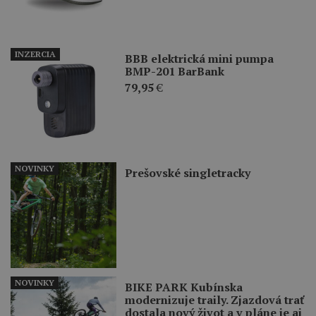
INZERCIA
BBB elektrická mini pumpa
BMP-201 BarBank
79,95
€
NOVINKY
Prešovské singletracky
NOVINKY
BIKE PARK Kubínska
modernizuje traily. Zjazdová trať
dostala nový život a v pláne je aj