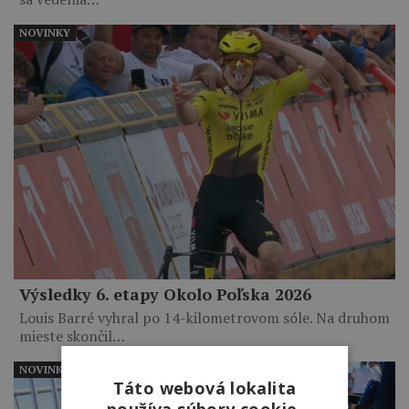
NOVINKY
Výsledky 6. etapy Okolo Poľska 2026
Louis Barré vyhral po 14-kilometrovom sóle. Na druhom
mieste skončil…
NOVINKY
Táto webová lokalita
používa súbory cookie.