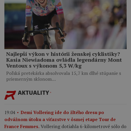
Najlepší výkon v histórii ženskej cyklistiky?
Kasia Niewiadoma ovládla legendárny Mont
Ventoux s výkonom 5,3 W/kg
Poľská pretekárka absolvovala 15,7 km dlhé stúpanie s
priemerným sklonom…
AKTUALITY
19:04
Demi Vollering ide do žltého dresu po
odvážnom útoku a víťazstve v ôsmej etape Tour de
Vollering dotiahla 6-kilometrové sólo do
France Femmes.