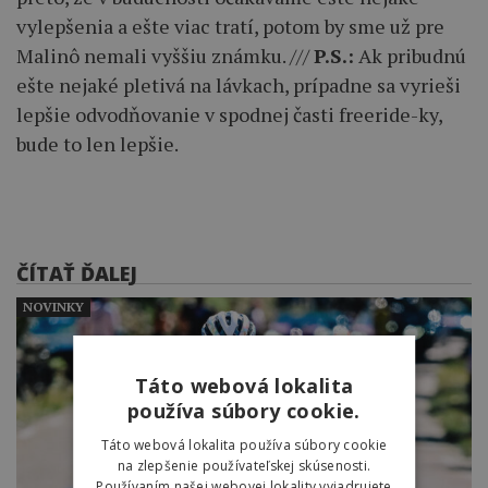
vylepšenia a ešte viac tratí, potom by sme už pre
Malinô nemali vyššiu známku. ///
P.S.:
Ak pribudnú
ešte nejaké pletivá na lávkach, prípadne sa vyrieši
lepšie odvodňovanie v spodnej časti freeride-ky,
bude to len lepšie.
ČÍTAŤ ĎALEJ
NOVINKY
Táto webová lokalita
používa súbory cookie.
Táto webová lokalita používa súbory cookie
na zlepšenie používateľskej skúsenosti.
Používaním našej webovej lokality vyjadrujete