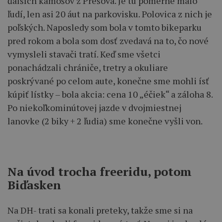
ďalších kámošov z Prešova. Je tu pomerne málo
ľudí, len asi 20 áut na parkovisku. Polovica z nich je
poľských. Naposledy som bola v tomto bikeparku
pred rokom a bola som dosť zvedavá na to, čo nové
vymysleli stavači tratí. Keď sme všetci
ponachádzali chrániče, tretry a okuliare
poskrývané po celom aute, konečne sme mohli ísť
kúpiť lístky – bola akcia: cena 10 „éčiek“ a záloha 8.
Po niekoľkominútovej jazde v dvojmiestnej
lanovke (2 biky + 2 ľudia) sme konečne vyšli von.
Na úvod trocha freeridu, potom
Biďasken
Na DH- trati sa konali preteky, takže sme si na