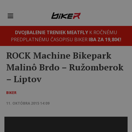
DVOJBALENIE TRENIEK MEATFLY
K ROČNÉMU
PREDPLATNÉMU ČASOPISU BIKER
IBA ZA 19,80€!
ROCK Machine Bikepark
Malinô Brdo – Ružomberok
– Liptov
BIKER
11. OKTÓBRA 2015 14:09