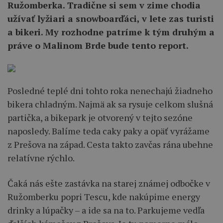
Ružomberka. Tradične si sem v zime chodia
užívať lyžiari a snowboarďáci, v lete zas turisti
a bikeri. My rozhodne patríme k tým druhým a
práve o Malinom Brde bude tento report.
Posledné teplé dni tohto roka nenechajú žiadneho
bikera chladným. Najmä ak sa rysuje celkom slušná
partička, a bikepark je otvorený v tejto sezóne
naposledy. Balíme teda caky paky a opäť vyrážame
z Prešova na západ. Cesta takto zavčas rána ubehne
relatívne rýchlo.
Čaká nás ešte zastávka na starej známej odbočke v
Ružomberku popri Tescu, kde nakúpime energy
drinky a lúpačky – a ide sa na to. Parkujeme vedľa