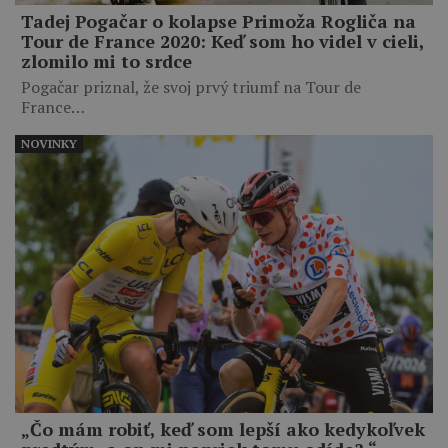
Tadej Pogačar o kolapse Primoža Rogliča na
Tour de France 2020: Keď som ho videl v cieli,
zlomilo mi to srdce
Pogačar priznal, že svoj prvý triumf na Tour de
France…
NOVINKY
„Čo mám robiť, keď som lepší ako kedykoľvek