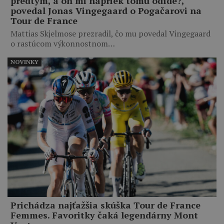
predtým, a on mi napriek tomu odíde?,“
povedal Jonas Vingegaard o Pogačarovi na
Tour de France
Mattias Skjelmose prezradil, čo mu povedal Vingegaard
o rastúcom výkonnostnom…
NOVINKY
Prichádza najťažšia skúška Tour de France
Femmes. Favoritky čaká legendárny Mont