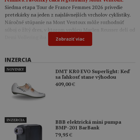
Siedma etapa Tour de France Femmes 2026 privedie
pretekárky na jeden z najslávnejších vrcholov cyklistiky.
Náročné stúpanie na Mont Ventoux môže rozhodnúť
súboj o žltý dres, v ktorom vedúcu Marlen Reusser delí od
Demi Vollering iba 12 sekúnd.
Zobraziť viac
INZERCIA
NOVINKY
DMT KR0 EVO Superlight: Keď
sa ľahkosť stane výhodou
409,00
€
INZERCIA
BBB elektrická mini pumpa
BMP-201 BarBank
79,95
€