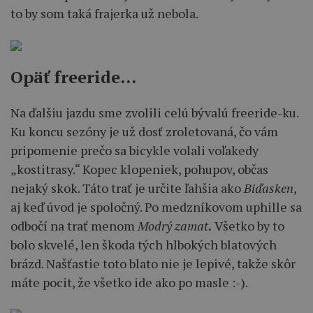
to by som taká frajerka už nebola.
Opäť freeride…
Na ďalšiu jazdu sme zvolili celú bývalú freeride-ku.
Ku koncu sezóny je už dosť zroletovaná, čo vám
pripomenie prečo sa bicykle volali voľakedy
„kostitrasy.“ Kopec klopeniek, pohupov, občas
nejaký skok. Táto trať je určite ľahšia ako
Biďasken
,
aj keď úvod je spoločný. Po medzníkovom uphille sa
odbočí na trať menom
Modrý zamat
.
Všetko by to
bolo skvelé, len škoda tých hlbokých blatových
brázd. Našťastie toto blato nie je lepivé, takže skôr
máte pocit, že všetko ide ako po masle :-).