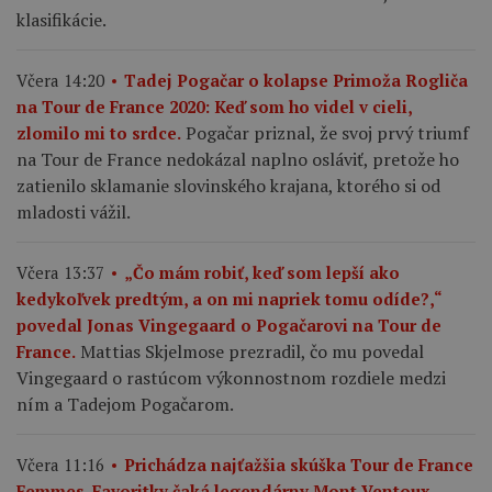
klasifikácie.
Včera 14:20
Tadej Pogačar o kolapse Primoža Rogliča
na Tour de France 2020: Keď som ho videl v cieli,
Pogačar priznal, že svoj prvý triumf
zlomilo mi to srdce.
na Tour de France nedokázal naplno osláviť, pretože ho
zatienilo sklamanie slovinského krajana, ktorého si od
mladosti vážil.
Včera 13:37
„Čo mám robiť, keď som lepší ako
kedykoľvek predtým, a on mi napriek tomu odíde?,“
povedal Jonas Vingegaard o Pogačarovi na Tour de
Mattias Skjelmose prezradil, čo mu povedal
France.
Vingegaard o rastúcom výkonnostnom rozdiele medzi
ním a Tadejom Pogačarom.
Včera 11:16
Prichádza najťažšia skúška Tour de France
Femmes. Favoritky čaká legendárny Mont Ventoux.