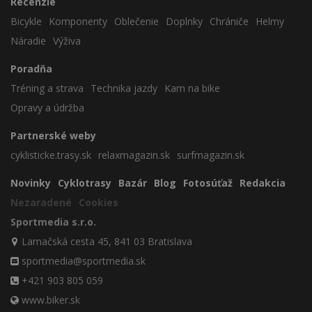
Recenzie
Bicykle
Komponenty
Oblečenie
Doplnky
Chrániče
Helmy
Náradie
Výživa
Poradňa
Tréning a strava
Technika jazdy
Kam na bike
Opravy a údržba
Partnerské weby
cyklisticke.trasy.sk
relaxmagazin.sk
surfmagazin.sk
Novinky
Cyklotrasy
Bazár
Blog
Fotosúťaž
Redakcia
Nezaradené
Cookies
Sportmedia s.r.o.
Lamačská cesta 45, 841 03 Bratislava
sportmedia@sportmedia.sk
+421 903 805 059
www.biker.sk