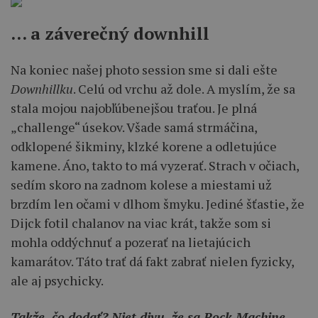
… a záverečný downhill
Na koniec našej photo session sme si dali ešte
Downhillku
. Celú od vrchu až dole. A myslím, že sa
stala mojou najobľúbenejšou traťou. Je plná
„challenge“ úsekov. Všade samá strmáčina,
odklopené šikminy, klzké korene a odletujúce
kamene. Áno, takto to má vyzerať. Strach v očiach,
sedím skoro na zadnom kolese a miestami už
brzdím len očami v dlhom šmyku. Jediné šťastie, že
Dijck fotil chalanov na viac krát, takže som si
mohla oddýchnuť a pozerať na lietajúcich
kamarátov. Táto trať dá fakt zabrať nielen fyzicky,
ale aj psychicky.
Takže, čo dodať? Niet divu, že sa Rock Machine