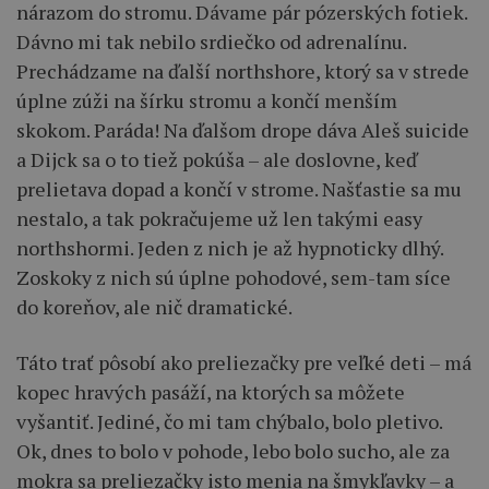
nárazom do stromu. Dávame pár pózerských fotiek.
Dávno mi tak nebilo srdiečko od adrenalínu.
Prechádzame na ďalší northshore, ktorý sa v strede
úplne zúži na šírku stromu a končí menším
skokom. Paráda! Na ďalšom drope dáva Aleš suicide
a Dijck sa o to tiež pokúša – ale doslovne, keď
prelietava dopad a končí v strome. Našťastie sa mu
nestalo, a tak pokračujeme už len takými easy
northshormi. Jeden z nich je až hypnoticky dlhý.
Zoskoky z nich sú úplne pohodové, sem-tam síce
do koreňov, ale nič dramatické.
Táto trať pôsobí ako preliezačky pre veľké deti – má
kopec hravých pasáží, na ktorých sa môžete
vyšantiť. Jediné, čo mi tam chýbalo, bolo pletivo.
Ok, dnes to bolo v pohode, lebo bolo sucho, ale za
mokra sa preliezačky isto menia na šmykľavky – a