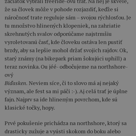
začiatok vybrali freeride-ovú trať. Na nej je skvelé,
že sa človek môže v pohode rozjazdiť, keďže si
náročnosť trate reguluje sám – svojou rýchlosťou. Je
tu množstvo hlinených klopeniek, na zahriatie
skrehnutých svalov odporúčame najstrmšiu
vyroletovanú časť, kde človeku ostáva len pustiť
brzdy, aby sa lepšie mohol držať svojich rajdov. Ok,
starý známy (na bikepark priam šokujúci uphill) a
teraz novinka. Ou jéé- odbočujeme na northshore-
ový
Biďasken
.
Neviem síce, či to slovo má aj nejaký
význam, ale fest sa mi páči :-). Aj celá trať je úplne
fajn. Najprv sa ide hlineným povrchom, kde sú
klasické točky, hopy.
Prvé pokušenie prichádza na northshore, ktorý sa
drasticky zužuje a vyústi skokom do boku alebo