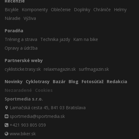
Recenzie
Bicykle
Komponenty
Oblečenie
Doplnky
Chrániče
Helmy
Náradie
Výživa
Poradňa
Tréning a strava
Technika jazdy
Kam na bike
Opravy a údržba
Partnerské weby
cyklisticke.trasy.sk
relaxmagazin.sk
surfmagazin.sk
Novinky
Cyklotrasy
Bazár
Blog
Fotosúťaž
Redakcia
Nezaradené
Cookies
Sportmedia s.r.o.
Lamačská cesta 45, 841 03 Bratislava
sportmedia@sportmedia.sk
+421 903 805 059
www.biker.sk