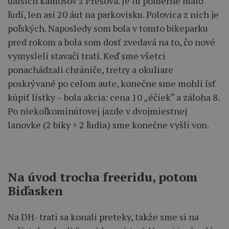
ďalších kámošov z Prešova. Je tu pomerne málo
ľudí, len asi 20 áut na parkovisku. Polovica z nich je
poľských. Naposledy som bola v tomto bikeparku
pred rokom a bola som dosť zvedavá na to, čo nové
vymysleli stavači tratí. Keď sme všetci
ponachádzali chrániče, tretry a okuliare
poskrývané po celom aute, konečne sme mohli ísť
kúpiť lístky – bola akcia: cena 10 „éčiek“ a záloha 8.
Po niekoľkominútovej jazde v dvojmiestnej
lanovke (2 biky + 2 ľudia) sme konečne vyšli von.
Na úvod trocha freeridu, potom
Biďasken
Na DH- trati sa konali preteky, takže sme si na