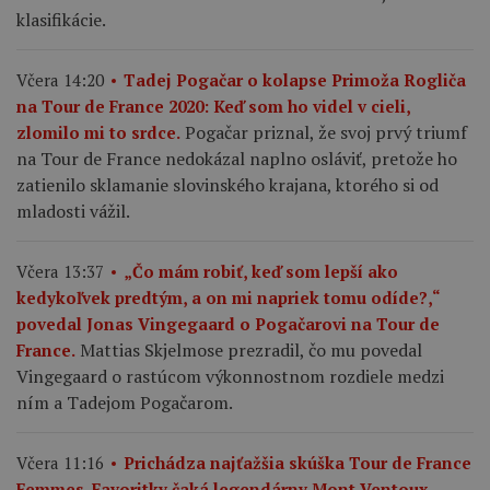
klasifikácie.
Včera 14:20
Tadej Pogačar o kolapse Primoža Rogliča
na Tour de France 2020: Keď som ho videl v cieli,
Pogačar priznal, že svoj prvý triumf
zlomilo mi to srdce.
na Tour de France nedokázal naplno osláviť, pretože ho
zatienilo sklamanie slovinského krajana, ktorého si od
mladosti vážil.
Včera 13:37
„Čo mám robiť, keď som lepší ako
kedykoľvek predtým, a on mi napriek tomu odíde?,“
povedal Jonas Vingegaard o Pogačarovi na Tour de
Mattias Skjelmose prezradil, čo mu povedal
France.
Vingegaard o rastúcom výkonnostnom rozdiele medzi
ním a Tadejom Pogačarom.
Včera 11:16
Prichádza najťažšia skúška Tour de France
Femmes. Favoritky čaká legendárny Mont Ventoux.