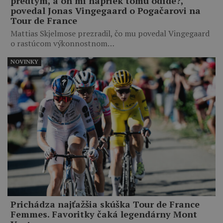
predtým, a on mi napriek tomu odíde?,“
povedal Jonas Vingegaard o Pogačarovi na
Tour de France
Mattias Skjelmose prezradil, čo mu povedal Vingegaard
o rastúcom výkonnostnom…
NOVINKY
Prichádza najťažšia skúška Tour de France
Femmes. Favoritky čaká legendárny Mont