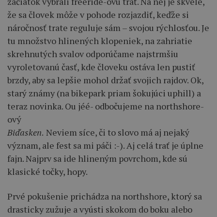
začiatok vybrali freeride-ovú trať. Na nej je skvelé,
že sa človek môže v pohode rozjazdiť, keďže si
náročnosť trate reguluje sám – svojou rýchlosťou. Je
tu množstvo hlinených klopeniek, na zahriatie
skrehnutých svalov odporúčame najstrmšiu
vyroletovanú časť, kde človeku ostáva len pustiť
brzdy, aby sa lepšie mohol držať svojich rajdov. Ok,
starý známy (na bikepark priam šokujúci uphill) a
teraz novinka. Ou jéé- odbočujeme na northshore-
ový
Biďasken
.
Neviem síce, či to slovo má aj nejaký
význam, ale fest sa mi páči :-). Aj celá trať je úplne
fajn. Najprv sa ide hlineným povrchom, kde sú
klasické točky, hopy.
Prvé pokušenie prichádza na northshore, ktorý sa
drasticky zužuje a vyústi skokom do boku alebo