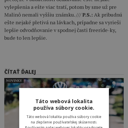
vylepšenia a ešte viac tratí, potom by sme už pre
Malinô nemali vyššiu známku. ///
P.S.:
Ak pribudnú
ešte nejaké pletivá na lávkach, prípadne sa vyrieši
lepšie odvodňovanie v spodnej časti freeride-ky,
bude to len lepšie.
ČÍTAŤ ĎALEJ
NOVINKY
Táto webová lokalita
používa súbory cookie.
Táto webová lokalita používa súbory cookie
na zlepšenie používateľskej skúsenosti.
Používaním našej webovej lokality vyjadrujete