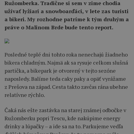
Ružomberka. Tradične si sem v zime chodia
užívať lyžiari a snowboarďáci, v lete zas turisti
a bikeri. My rozhodne patríme k tým druhým a
práve o Malinom Brde bude tento report.
Posledné teplé dni tohto roka nenechajú žiadneho
bikera chladným. Najmä ak sa rysuje celkom slušná
partička, a bikepark je otvorený v tejto sezóne
naposledy. Balíme teda caky paky a opäť vyrážame
z Prešova na západ. Cesta takto zavčas rána ubehne
relatívne rýchlo.
Čaká nás ešte zastávka na starej známej odbočke v
Ružomberku popri Tescu, kde nakúpime energy
drinky a lúpačky – a ide sa na to. Parkujeme vedľa