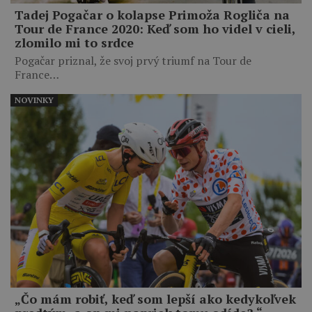
Tadej Pogačar o kolapse Primoža Rogliča na
Tour de France 2020: Keď som ho videl v cieli,
zlomilo mi to srdce
Pogačar priznal, že svoj prvý triumf na Tour de
France…
NOVINKY
„Čo mám robiť, keď som lepší ako kedykoľvek