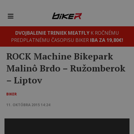
DVOJBALENIE TRENIEK MEATFLY
K ROČNÉMU
PREDPLATNÉMU ČASOPISU BIKER
IBA ZA 19,80€!
ROCK Machine Bikepark
Malinô Brdo – Ružomberok
– Liptov
BIKER
11. OKTÓBRA 2015 14:24