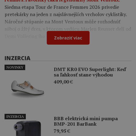
Siedma etapa Tour de France Femmes 2026 privedie
pretekárky na jeden z najslávnejších vrcholov cyklistiky.
Náročné stúpanie na Mont Ventoux môže rozhodnúť
súboj o žltý dres, v ktorom vedúcu Marlen Reusser delí od
Demi Vollering iba 12 sekúnd.
Zobraziť viac
INZERCIA
NOVINKY
DMT KR0 EVO Superlight: Keď
sa ľahkosť stane výhodou
409,00
€
INZERCIA
BBB elektrická mini pumpa
BMP-201 BarBank
79,95
€