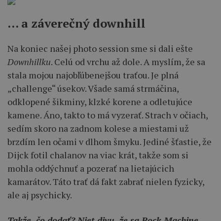
… a záverečný downhill
Na koniec našej photo session sme si dali ešte
Downhillku
. Celú od vrchu až dole. A myslím, že sa
stala mojou najobľúbenejšou traťou. Je plná
„challenge“ úsekov. Všade samá strmáčina,
odklopené šikminy, klzké korene a odletujúce
kamene. Áno, takto to má vyzerať. Strach v očiach,
sedím skoro na zadnom kolese a miestami už
brzdím len očami v dlhom šmyku. Jediné šťastie, že
Dijck fotil chalanov na viac krát, takže som si
mohla oddýchnuť a pozerať na lietajúcich
kamarátov. Táto trať dá fakt zabrať nielen fyzicky,
ale aj psychicky.
Takže, čo dodať? Niet divu, že sa Rock Machine