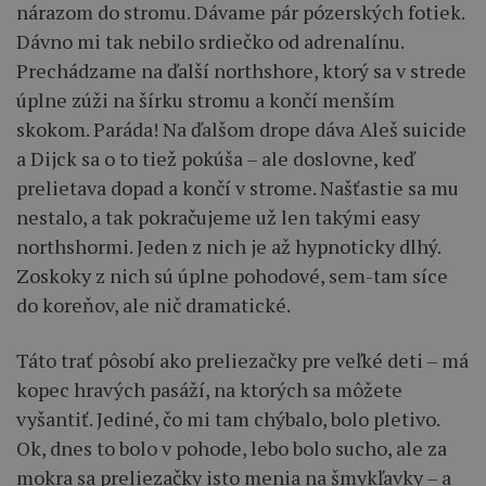
nárazom do stromu. Dávame pár pózerských fotiek.
Dávno mi tak nebilo srdiečko od adrenalínu.
Prechádzame na ďalší northshore, ktorý sa v strede
úplne zúži na šírku stromu a končí menším
skokom. Paráda! Na ďalšom drope dáva Aleš suicide
a Dijck sa o to tiež pokúša – ale doslovne, keď
prelietava dopad a končí v strome. Našťastie sa mu
nestalo, a tak pokračujeme už len takými easy
northshormi. Jeden z nich je až hypnoticky dlhý.
Zoskoky z nich sú úplne pohodové, sem-tam síce
do koreňov, ale nič dramatické.
Táto trať pôsobí ako preliezačky pre veľké deti – má
kopec hravých pasáží, na ktorých sa môžete
vyšantiť. Jediné, čo mi tam chýbalo, bolo pletivo.
Ok, dnes to bolo v pohode, lebo bolo sucho, ale za
mokra sa preliezačky isto menia na šmykľavky – a