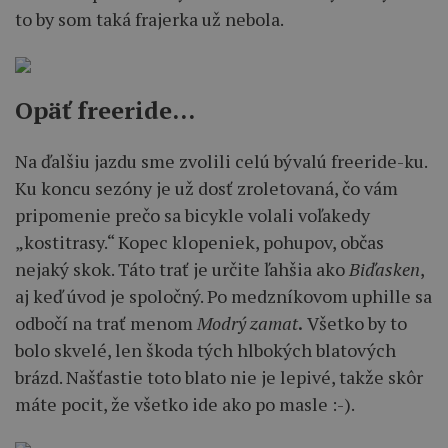
to by som taká frajerka už nebola.
Opäť freeride…
Na ďalšiu jazdu sme zvolili celú bývalú freeride-ku.
Ku koncu sezóny je už dosť zroletovaná, čo vám
pripomenie prečo sa bicykle volali voľakedy
„kostitrasy.“ Kopec klopeniek, pohupov, občas
nejaký skok. Táto trať je určite ľahšia ako
Biďasken
,
aj keď úvod je spoločný. Po medzníkovom uphille sa
odbočí na trať menom
Modrý zamat
.
Všetko by to
bolo skvelé, len škoda tých hlbokých blatových
brázd. Našťastie toto blato nie je lepivé, takže skôr
máte pocit, že všetko ide ako po masle :-).