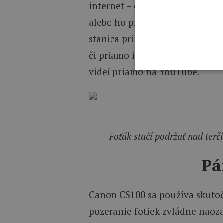
internet – do zariadenia stačí 
alebo ho pripojiť na domácu Wi
stanica pripojiť aj na kompatib
či priamo ich zdieľať na sociáln
videí priamo na YouTube.
Foťák stačí podržať nad ter
Pá
Canon CS100 sa používa skutočn
pozeranie fotiek zvládne naoza