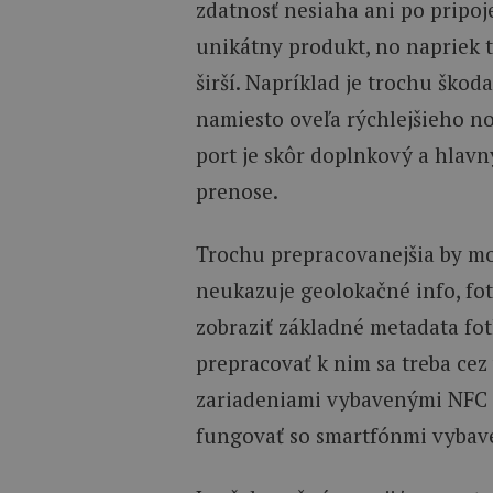
zdatnosť nesiaha ani po pripoj
unikátny produkt, no napriek t
širší. Napríklad je trochu škoda
namiesto oveľa rýchlejšieho no
port je skôr doplnkový a hlavn
prenose.
Trochu prepracovanejšia by moh
neukazuje geolokačné info, fot
zobraziť základné metadata fotk
prepracovať k nim sa treba cez 
zariadeniami vybavenými NFC 
fungovať so smartfónmi vyba