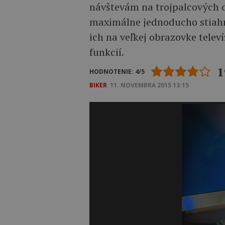
návštevám na trojpalcových d
maximálne jednoducho stiahnuť
ich na veľkej obrazovke telev
funkcií.
1
HODNOTENIE: 4/5
BIKER
11. NOVEMBRA 2015 13:15