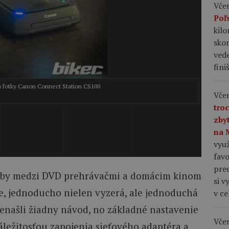
Včer
Poľ
kil
skon
vede
fini
na fotky Canon Connect Station CS100
Včer
2/4
tro
zby
na 
využ
favo
pre
 aby medzi DVD prehrávačmi a domácim kinom
si v
, jednoducho nielen vyzerá, ale jednoduchá
v c
 nenašli žiadny návod, no základné nastavenie
Včer
ležitosťou zapojenia sieťového adaptéra a