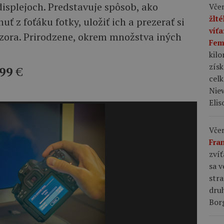
isplejoch. Predstavuje spôsob, ako
Včer
žlt
 z foťáku fotky, uložiť ich a prezerať si
víť
ízora. Prirodzene, okrem množstva iných
Fem
kil
zís
99
€
celk
Niew
Elis
Včer
Fra
zvíť
sa v
stra
dru
Bor