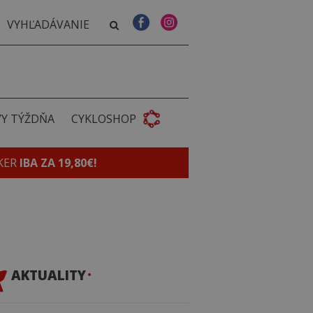
VY TÝŽDŇA
CYKLOSHOP
KER
IBA ZA 19,80€!
AKTUALITY