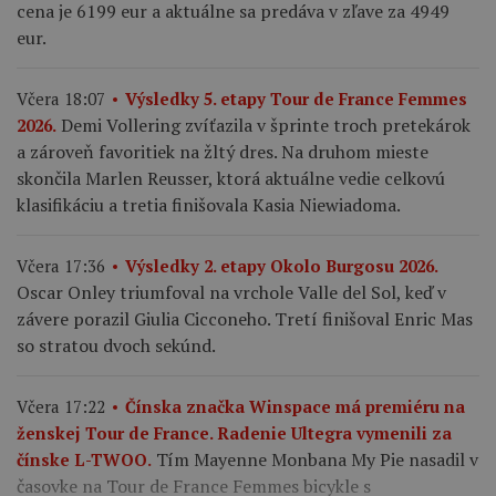
cena je 6199 eur a aktuálne sa predáva v zľave za 4949
eur.
Včera 18:07
Výsledky 5. etapy Tour de France Femmes
Demi Vollering zvíťazila v šprinte troch pretekárok
2026.
a zároveň favoritiek na žltý dres. Na druhom mieste
skončila Marlen Reusser, ktorá aktuálne vedie celkovú
klasifikáciu a tretia finišovala Kasia Niewiadoma.
Včera 17:36
Výsledky 2. etapy Okolo Burgosu 2026.
Oscar Onley triumfoval na vrchole Valle del Sol, keď v
závere porazil Giulia Cicconeho. Tretí finišoval Enric Mas
so stratou dvoch sekúnd.
Včera 17:22
Čínska značka Winspace má premiéru na
ženskej Tour de France. Radenie Ultegra vymenili za
Tím Mayenne Monbana My Pie nasadil v
čínske L-TWOO.
časovke na Tour de France Femmes bicykle s