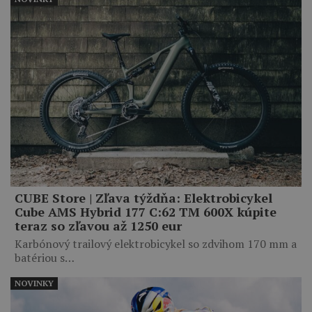
CUBE Store | Zľava týždňa: Elektrobicykel
Cube AMS Hybrid 177 C:62 TM 600X kúpite
teraz so zľavou až 1250 eur
Karbónový trailový elektrobicykel so zdvihom 170 mm a
batériou s…
NOVINKY