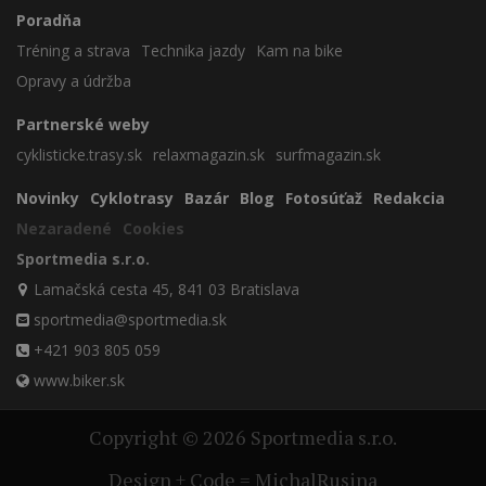
Poradňa
Tréning a strava
Technika jazdy
Kam na bike
Opravy a údržba
Partnerské weby
cyklisticke.trasy.sk
relaxmagazin.sk
surfmagazin.sk
Novinky
Cyklotrasy
Bazár
Blog
Fotosúťaž
Redakcia
Nezaradené
Cookies
Sportmedia s.r.o.
Lamačská cesta 45, 841 03 Bratislava
sportmedia@sportmedia.sk
+421 903 805 059
www.biker.sk
Copyright © 2026 Sportmedia s.r.o.
Design + Code = MichalRusina