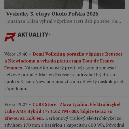
Výsledky 3. etapy Okolo Poľska 2026
Jonathan Milan vyhral v šprinte tretí deň po sebe. Na…
AKTUALITY
Včera 19:40
Demi Vollering porazila v šprinte Reusser
a Niewiadomu a vyhrala piatu etapu Tour de France
Náročný kopcovitý profil výrazne premiešal
Femmes.
celkové poradie. Marlen Reusser si udržala žltý dres a
spolu s Kasiou Niewiadomou získala dôležitý náskok pred
súperkami.
Včera 19:27
CUBE Store | Zľava týždňa: Elektrobicykel
Cube AMS Hybrid 177 C:62 TM 600X kúpite teraz so
Karbónový trailový elektrobicykel so
zľavou až 1250 eur.
zdvihom 170 mm a batériou s kapacitou 600 Wh. Pôvodná