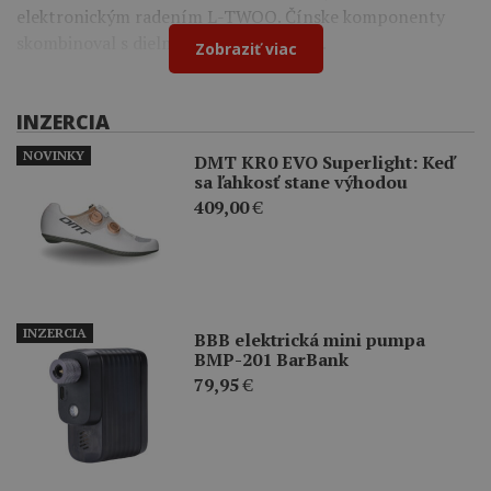
elektronickým radením L-TWOO. Čínske komponenty
skombinoval s dielmi Shimano a Cybrei.
Zobraziť viac
INZERCIA
NOVINKY
DMT KR0 EVO Superlight: Keď
sa ľahkosť stane výhodou
409,00
€
INZERCIA
BBB elektrická mini pumpa
BMP-201 BarBank
79,95
€