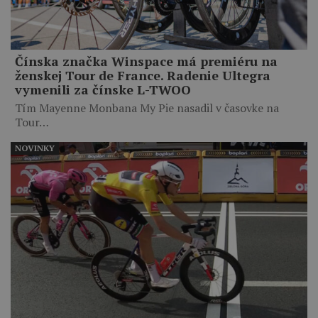
Čínska značka Winspace má premiéru na
ženskej Tour de France. Radenie Ultegra
vymenili za čínske L-TWOO
Tím Mayenne Monbana My Pie nasadil v časovke na
Tour…
NOVINKY