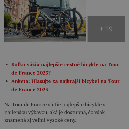
+ 19
Koľko vážia najlepšie cestné bicykle na Tour
de France 2023?
Anketa: Hlasujte za najkrajší bicykel na Tour
de France 2023
Na Tour de France sú tie najlepšie bicykle s
najlepšou výbavou, aká je dostupná, čo však
znamená aj veľmi vysoké ceny.