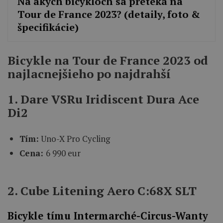
Na akých bicykloch sa preteká na
Tour de France 2023? (detaily, foto &
špecifikácie)
Bicykle na Tour de France 2023 od
najlacnejšieho po najdrahší
1. Dare VSRu Iridiscent Dura Ace
Di2
Tím:
Uno-X Pro Cycling
Cena:
6 990 eur
2. Cube Litening Aero C:68X SLT
Bicykle tímu Intermarché-Circus-Wanty