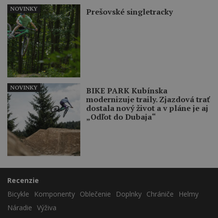
NOVINKY
Prešovské singletracky
NOVINKY
BIKE PARK Kubínska
modernizuje traily. Zjazdová trať
dostala nový život a v pláne je aj
„Odľot do Dubaja“
Recenzie
Bicykle
Komponenty
Oblečenie
Doplnky
Chrániče
Helmy
Náradie
Výživa