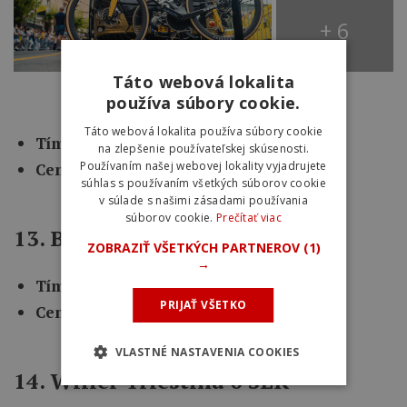
+ 6
Táto webová lokalita
používa súbory cookie.
Táto webová lokalita používa súbory cookie
Tím:
Jumbo-Visma
na zlepšenie používateľskej skúsenosti.
Používaním našej webovej lokality vyjadrujete
Cena:
12 999 eur
súhlas s používaním všetkých súborov cookie
v súlade s našimi zásadami používania
súborov cookie.
Prečítať viac
13. Bianchi Oltre RC
ZOBRAZIŤ VŠETKÝCH PARTNEROV
(1)
→
Tím:
Arkéa-Samsic
PRIJAŤ VŠETKO
Cena:
13 899 eur
VLASTNÉ NASTAVENIA COOKIES
14. Wilier Triestina 0 SLR