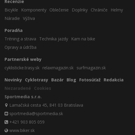
Recenzie
Bicykle
Komponenty
Oblečenie
Doplnky
Chrániče
Helmy
Náradie
Výživa
Poradňa
Tréning a strava
Technika jazdy
Kam na bike
Opravy a údržba
Partnerské weby
cyklisticke.trasy.sk
relaxmagazin.sk
surfmagazin.sk
Novinky
Cyklotrasy
Bazár
Blog
Fotosúťaž
Redakcia
Nezaradené
Cookies
Sportmedia s.r.o.
Lamačská cesta 45, 841 03 Bratislava
sportmedia@sportmedia.sk
+421 903 805 059
www.biker.sk