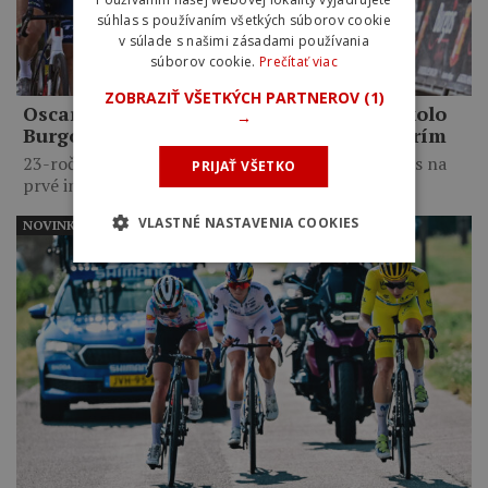
súhlas s používaním všetkých súborov cookie
v súlade s našimi zásadami používania
súborov cookie.
Prečítať viac
ZOBRAZIŤ VŠETKÝCH PARTNEROV
(1)
Oscar Onley triumfoval na pretekoch Okolo
→
Burgosu: Chcel som dokázať, že sem patrím
23-ročný Škót premenil výbornú prácu tímu Ineos na
PRIJAŤ VŠETKO
prvé individuálne…
VLASTNÉ NASTAVENIA COOKIES
NOVINKY