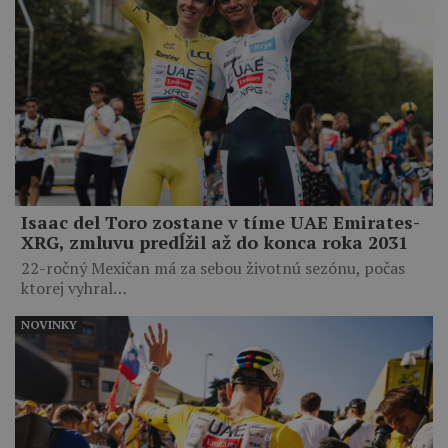
Isaac del Toro zostane v tíme UAE Emirates-
XRG, zmluvu predĺžil až do konca roka 2031
22-ročný Mexičan má za sebou životnú sezónu, počas
ktorej vyhral…
NOVINKY