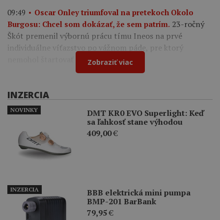
09:49
Oscar Onley triumfoval na pretekoch Okolo
23-ročný
Burgosu: Chcel som dokázať, že sem patrím.
Škót premenil výbornú prácu tímu Ineos na prvé
individuálne víťazstvo po vážnom páde, pre ktorý
nemohol štartovať na Tour de France.
Zobraziť viac
INZERCIA
NOVINKY
DMT KR0 EVO Superlight: Keď
sa ľahkosť stane výhodou
409,00
€
INZERCIA
BBB elektrická mini pumpa
BMP-201 BarBank
79,95
€