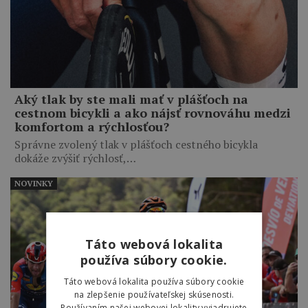
Aký tlak by ste mali mať v plášťoch na
cestnom bicykli a ako nájsť rovnováhu medzi
komfortom a rýchlosťou?
Správne zvolený tlak v plášťoch cestného bicykla
dokáže zvýšiť rýchlosť,…
NOVINKY
Táto webová lokalita
používa súbory cookie.
Táto webová lokalita používa súbory cookie
na zlepšenie používateľskej skúsenosti.
Používaním našej webovej lokality vyjadrujete