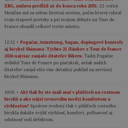
22-ročný
XRG, zmluvu predĺžil až do konca roka 2031.
Mexičan má za sebou životnú sezónu, počas ktorej vyhral
troje etapové preteky a pri svojom debute na Tour de
France obsadil celkové tretie miesto.
12:32
Pogačar, Armstrong, Sagan, dopingové kontroly
aj bicykel Shimano. Týchto 21 článkov z Tour de France
Tadej Pogačar
2026 najviac zaujalo čitateľov Bikeru.
ovládol Tour de France po piatykrát, avšak našich
čitateľov zaujal ešte viac detailný pohľad na servisný
bicykel Shimano.
10:01
Aký tlak by ste mali mať v plášťoch na cestnom
bicykli a ako nájsť rovnováhu medzi komfortom a
Správne zvolený tlak v plášťoch cestného
rýchlosťou?
bicykla dokáže zvýšiť rýchlosť, komfort, priľnavosť aj
odolnosť voči defektom.