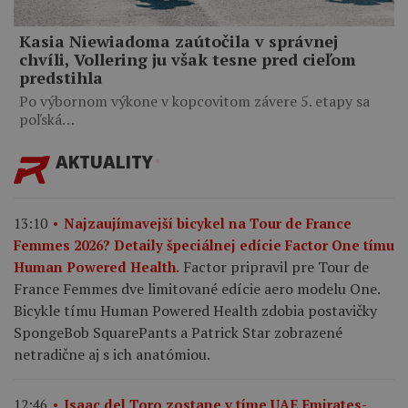
Kasia Niewiadoma zaútočila v správnej
chvíli, Vollering ju však tesne pred cieľom
predstihla
Po výbornom výkone v kopcovitom závere 5. etapy sa
poľská…
AKTUALITY
13:10
Najzaujímavejší bicykel na Tour de France
Femmes 2026? Detaily špeciálnej edície Factor One tímu
Factor pripravil pre Tour de
Human Powered Health.
France Femmes dve limitované edície aero modelu One.
Bicykle tímu Human Powered Health zdobia postavičky
SpongeBob SquarePants a Patrick Star zobrazené
netradične aj s ich anatómiou.
12:46
Isaac del Toro zostane v tíme UAE Emirates-