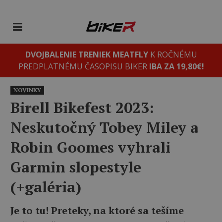
DVOJBALENIE TRENIEK MEATFLY
K ROČNÉMU
PREDPLATNÉMU ČASOPISU BIKER
IBA ZA 19,80€!
NOVINKY
Birell Bikefest 2023:
Neskutočný Tobey Miley a
Robin Goomes vyhrali
Garmin slopestyle
(+galéria)
Je to tu! Preteky, na ktoré sa tešíme