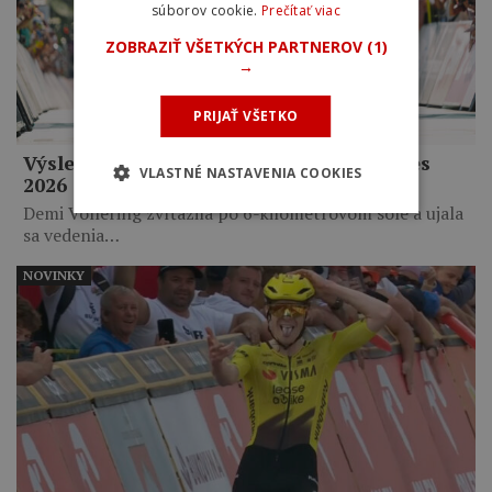
súborov cookie.
Prečítať viac
ZOBRAZIŤ VŠETKÝCH PARTNEROV
(1)
→
PRIJAŤ VŠETKO
Výsledky 8. etapy Tour de France Femmes
VLASTNÉ NASTAVENIA COOKIES
2026
Demi Vollering zvíťazila po 6-kilometrovom sóle a ujala
sa vedenia…
NOVINKY