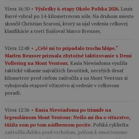
Louis
Včera 16:30
Výsledky 6. etapy Okolo Poľska 2026.
Barré vyhral po 14-kilometrovom sóle. Na druhom mieste
skončil Christian Scaroni, ktorý sa ujal vedenia celkovej
klasifikácie a tretí finišoval Marco Brenner.
Včera 12:48
„Celé mi to pripadalo trochu hlúpe.“
Marlen Reusser priznala zbytočné taktizovanie s Demi
Kasia Niewiadoma využila
Vollering na Mont Ventoux.
taktické váhanie najväčších favoritiek, necelých desať
kilometrov pred cieľom zaútočila a na Mont Ventoux si
vybojovala etapové víťazstvo aj vedenie v celkovom
poradí.
Včera 12:36
Kasia Niewiadoma po triumfe na
legendárnom Mont Ventoux: Nešlo mi iba o víťazstvo,
Poľská cyklistka
túžila som po tom nádhernom pocite.
zaútočila ďaleko pred vrcholom, pričom k emotívnemu