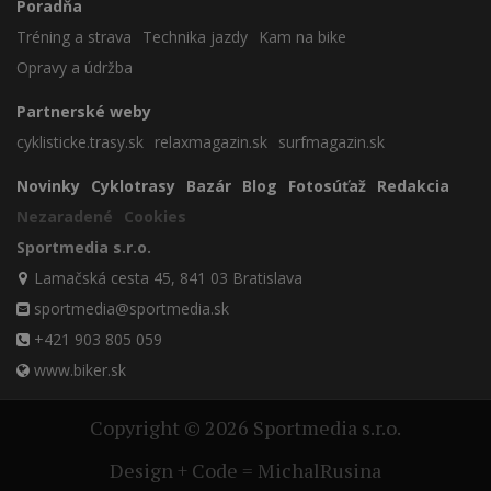
Poradňa
Tréning a strava
Technika jazdy
Kam na bike
Opravy a údržba
Partnerské weby
cyklisticke.trasy.sk
relaxmagazin.sk
surfmagazin.sk
Novinky
Cyklotrasy
Bazár
Blog
Fotosúťaž
Redakcia
Nezaradené
Cookies
Sportmedia s.r.o.
Lamačská cesta 45, 841 03 Bratislava
sportmedia@sportmedia.sk
+421 903 805 059
www.biker.sk
Copyright © 2026 Sportmedia s.r.o.
Design + Code = MichalRusina