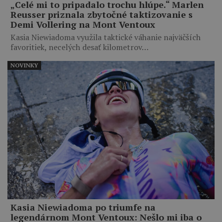
„Celé mi to pripadalo trochu hlúpe.“ Marlen
Reusser priznala zbytočné taktizovanie s
Demi Vollering na Mont Ventoux
Kasia Niewiadoma využila taktické váhanie najväčších
favoritiek, necelých desať kilometrov…
NOVINKY
Kasia Niewiadoma po triumfe na
legendárnom Mont Ventoux: Nešlo mi iba o