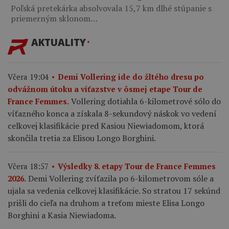
Poľská pretekárka absolvovala 15,7 km dlhé stúpanie s
priemerným sklonom…
AKTUALITY
Včera 19:04
Demi Vollering ide do žltého dresu po
odvážnom útoku a víťazstve v ôsmej etape Tour de
Vollering dotiahla 6-kilometrové sólo do
France Femmes.
víťazného konca a získala 8-sekundový náskok vo vedení
celkovej klasifikácie pred Kasiou Niewiadomom, ktorá
skončila tretia za Elisou Longo Borghini.
Včera 18:57
Výsledky 8. etapy Tour de France Femmes
Demi Vollering zvíťazila po 6-kilometrovom sóle a
2026.
ujala sa vedenia celkovej klasifikácie. So stratou 17 sekúnd
prišli do cieľa na druhom a treťom mieste Elisa Longo
Borghini a Kasia Niewiadoma.