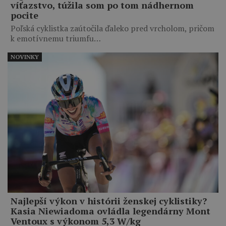
víťazstvo, túžila som po tom nádhernom
pocite
Poľská cyklistka zaútočila ďaleko pred vrcholom, pričom
k emotívnemu triumfu…
NOVINKY
Najlepší výkon v histórii ženskej cyklistiky?
Kasia Niewiadoma ovládla legendárny Mont
Ventoux s výkonom 5,3 W/kg