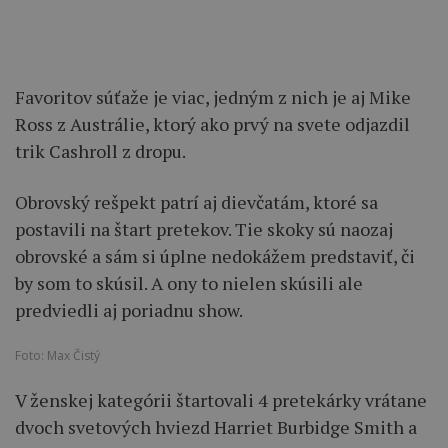
Favoritov súťaže je viac, jedným z nich je aj Mike
Ross z Austrálie, ktorý ako prvý na svete odjazdil
trik Cashroll z dropu.
Obrovský rešpekt patrí aj dievčatám, ktoré sa
postavili na štart pretekov. Tie skoky sú naozaj
obrovské a sám si úplne nedokážem predstaviť, či
by som to skúsil. A ony to nielen skúsili ale
predviedli aj poriadnu show.
Foto: Max Čistý
V ženskej kategórii štartovali 4 pretekárky vrátane
dvoch svetových hviezd Harriet Burbidge Smith a