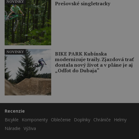
NOVINKY
Prešovské singletracky
NOVINKY
BIKE PARK Kubínska
modernizuje traily. Zjazdová trať
dostala nový život a v pláne je aj
„Odľot do Dubaja“
Recenzie
Bicykle
Komponenty
Oblečenie
Doplnky
Chrániče
Helmy
Náradie
Výživa