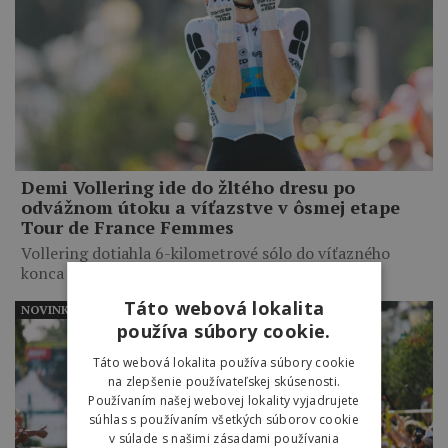
Demi Vollering ide do žltého dresu po
odvážnom útoku a víťazstve v ôsmej etape
Tour de France Femmes
Vollering dotiahla 6-kilometrové sólo do víťazného
konca a získala 8-sekundový…
Táto webová lokalita
NOVINKY
používa súbory cookie.
Táto webová lokalita používa súbory cookie
na zlepšenie používateľskej skúsenosti.
Používaním našej webovej lokality vyjadrujete
súhlas s používaním všetkých súborov cookie
v súlade s našimi zásadami používania