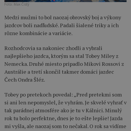
Foto: Max Čistý
Medzi mužmi to bol naozaj obrovský boj a výkony
jazdcov boli nadľudské. Padali šialené triky a ich
rôzne kombinácie a variácie.
Rozhodcovia sa nakoniec zhodli a vybrali
najlepšieho jazdca, ktorým sa stal Tobey Miley z
Nemecka. Druhé miesto pripadlo Mikovi Rossovi z
Austrálie a tretí skončil takmer domáci jazdec
Čech Ondra Šléz.
Tobey po pretekoch povedal: „Pred pretekmi som
si ani len nepomyslel, že vyhrám. Je skvelé vyhrať v
tak parádnej atmosfére ako je tu v Kálnici. Minulý
rok tu bolo perfektne, dnes je to ešte lepšie! Jazda
mi vyšla, ale naozaj som to nečakal. O rok sa vidíme