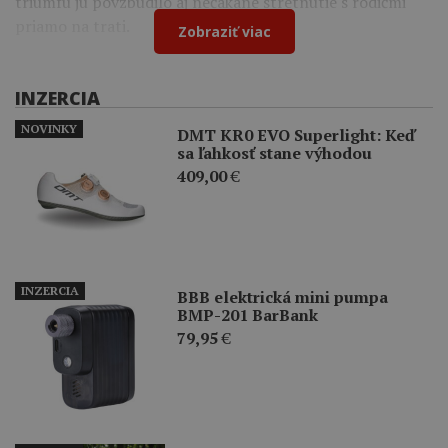
triumfu ju povzbudilo aj nečakané stretnutie s rodičmi
priamo na trati.
Zobraziť viac
INZERCIA
NOVINKY
DMT KR0 EVO Superlight: Keď
sa ľahkosť stane výhodou
409,00
€
INZERCIA
BBB elektrická mini pumpa
BMP-201 BarBank
79,95
€