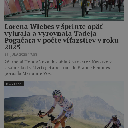
Lorena Wiebes v šprinte opäť
vyhrala a vyrovnala Tadeja
Pogačara v počte víťazstiev v roku
2025
29. JÚLA 2025 17:58
26-ročná Holanďanka dosiahla šestnáste víťazstvo v
sezóne, keď v štvrtej etape Tour de France Femmes
porazila Marianne Vos.
NOVINKY