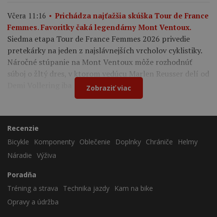
Včera 11:16
Prichádza najťažšia skúška Tour de France
Femmes. Favoritky čaká legendárny Mont Ventoux.
Siedma etapa Tour de France Femmes 2026 privedie
pretekárky na jeden z najslávnejších vrcholov cyklistiky.
Náročné stúpanie na Mont Ventoux môže rozhodnúť
súboj o žltý dres, v ktorom vedúcu Marlen Reusser delí od
Demi Vollering iba 12 sekúnd.
Zobraziť viac
Recenzie
Bicykle
Komponenty
Oblečenie
Doplnky
Chrániče
Helmy
Náradie
Výživa
Poradňa
Tréning a strava
Technika jazdy
Kam na bike
Opravy a údržba