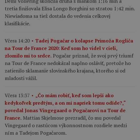
Demi Vollering skončila druhá s mankom 1:16 min a
tretia finišovala Elisa Longo Borghini so stratou 1:42 min.
Niewiadoma sa tiež dostala do vedenia celkovej
klasifikácie.
Včera 14:20
Tadej Pogačar o kolapse Primoža Rogliča
na Tour de France 2020: Keď som ho videl v cieli,
Pogačar priznal, že svoj prvý triumf
zlomilo mi to srdce.
na Tour de France nedokázal naplno osláviť, pretože ho
zatienilo sklamanie slovinského krajana, ktorého si od
mladosti vážil.
Včera 13:37
„Čo mám robiť, keď som lepší ako
kedykoľvek predtým, a on mi napriek tomu odíde?,“
povedal Jonas Vingegaard o Pogačarovi na Tour de
Mattias Skjelmose prezradil, čo mu povedal
France.
Vingegaard o rastúcom výkonnostnom rozdiele medzi
ním a Tadejom Pogačarom.