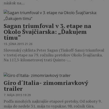
náskok na…
Sagan triumfoval v 3. etape na
Okolo Švajčiarska: „Ďakujem
tímu“
15. JÚNA 2015 21:26
Slovenský cyklista Peter Sagan (Tinkoff-Saxo) triumfoval
v tretej etape na 79. ročníku pretekov Okolo Švajčiarska.
Na 117,3-kilometrovej trati Quinto -…
Giro d´Italia- zimomriavkový
trailer
7. MÁJA 2015 19:29
Podľa mnohých najkrajšie etapové preteky. Od soboty 9.
mája do nedele 31. mája to vypukne. 98. ročník Gira.