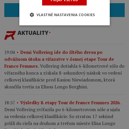
SPÄŤ
VLASTNÉ NASTAVENIA COOKIES
AKTUALITY
19:04
Demi Vollering ide do žltého dresu po
odvážnom útoku a víťazstve v ôsmej etape Tour de
Vollering dotiahla 6-kilometrové sólo do
France Femmes.
víťazného konca a získala 8-sekundový náskok vo vedení
celkovej klasifikácie pred Kasiou Niewiadomom, ktorá
skončila tretia za Elisou Longo Borghini.
18:57
Výsledky 8. etapy Tour de France Femmes 2026.
Demi Vollering zvíťazila po 6-kilometrovom sóle a ujala
sa vedenia celkovej klasifikácie. So stratou 17 sekúnd
prišli do cieľa na druhom a treťom mieste Elisa Longo