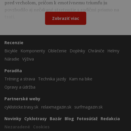
pred vrcholom, pričom k emotívnemu triumfu ju
povzbudilo aj nečakané stretnutie s rodičmi priamo na
trati.
Zobraziť viac
Recenzie
Bicykle
Komponenty
Oblečenie
Doplnky
Chrániče
Helmy
Náradie
Výživa
Poradňa
Tréning a strava
Technika jazdy
Kam na bike
Opravy a údržba
Partnerské weby
cyklisticke.trasy.sk
relaxmagazin.sk
surfmagazin.sk
Novinky
Cyklotrasy
Bazár
Blog
Fotosúťaž
Redakcia
Nezaradené
Cookies