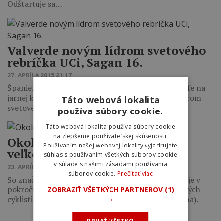
Odštartuje sa…
Valverde novým lídrom svetového
rebríčka UCi, Sagan 16.
27. APRÍLA 2015 21:17
Španielsky cyklista Alejandro Valverde sa po triumfe na
jarnej klasike Liége-Bastogne-Liége stal novým lídrom
Táto webová lokalita
svetového rebríčka UCI.
používa súbory cookie.
Táto webová lokalita používa súbory cookie
na zlepšenie používateľskej skúsenosti.
Okolo Slovenska bude opäť vo
Používaním našej webovej lokality vyjadrujete
veľkom štýle
súhlas s používaním všetkých súborov cookie
v súlade s našimi zásadami používania
23. APRÍLA 2015 13:23
súborov cookie.
Prečítať viac
So značným časovým predstihom oproti minulosti je v
pokročilom štádiu príprav 59. ročník medzinárodných
ZOBRAZIŤ VŠETKÝCH PARTNEROV
(1)
→
cyklistických pretekov Okolo Slovenska (10.-14. júna).
PRIJAŤ VŠETKO