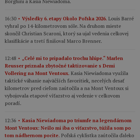
Borghini a Kasia Niewiadoma.
Louis Barré
16:30
Výsledky 6. etapy Okolo Poľska 2026.
vyhral po 14-kilometrovom sóle. Na druhom mieste
skončil Christian Scaroni, ktorý sa ujal vedenia celkovej
klasifikácie a tretí finišoval Marco Brenner.
12:48
„Celé mi to pripadalo trochu hlúpe.“ Marlen
Reusser priznala zbytočné taktizovanie s Demi
Kasia Niewiadoma využila
Vollering na Mont Ventoux.
taktické váhanie najväčších favoritiek, necelých desať
kilometrov pred cieľom zaútočila a na Mont Ventoux si
vybojovala etapové víťazstvo aj vedenie v celkovom
poradí.
12:36
Kasia Niewiadoma po triumfe na legendárnom
Mont Ventoux: Nešlo mi iba o víťazstvo, túžila som po
Poľská cyklistka zaútočila ďaleko
tom nádhernom pocite.