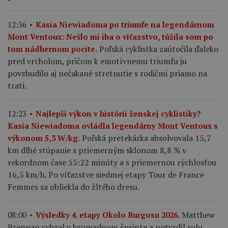
12:36
Kasia Niewiadoma po triumfe na legendárnom
Mont Ventoux: Nešlo mi iba o víťazstvo, túžila som po
Poľská cyklistka zaútočila ďaleko
tom nádhernom pocite.
pred vrcholom, pričom k emotívnemu triumfu ju
povzbudilo aj nečakané stretnutie s rodičmi priamo na
trati.
12:23
Najlepší výkon v histórii ženskej cyklistiky?
Kasia Niewiadoma ovládla legendárny Mont Ventoux s
Poľská pretekárka absolvovala 15,7
výkonom 5,3 W/kg.
km dlhé stúpanie s priemerným sklonom 8,8 % v
rekordnom čase 55:22 minúty a s priemernou rýchlosťou
16,5 km/h. Po víťazstve siedmej etapy Tour de France
Femmes sa obliekla do žltého dresu.
Matthew
08:00
Výsledky 4. etapy Okolo Burgosu 2026.
Brennan vyhral v hromadnom šprinte a potvrdil rolu