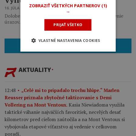
ZOBRAZIŤ VŠETKÝCH PARTNEROV
(1)
16. JÚLA 2015 13:42
→
Dolobene gél pomáha jazdcom výrazne skrátiť liečenie
úrazov.
PRIJAŤ VŠETKO
VLASTNÉ NASTAVENIA COOKIES
SPÄŤ
AKTUALITY
12:48
„Celé mi to pripadalo trochu hlúpe.“ Marlen
Reusser priznala zbytočné taktizovanie s Demi
Kasia Niewiadoma využila
Vollering na Mont Ventoux.
taktické váhanie najväčších favoritiek, necelých desať
kilometrov pred cieľom zaútočila a na Mont Ventoux si
vybojovala etapové víťazstvo aj vedenie v celkovom
poradí.