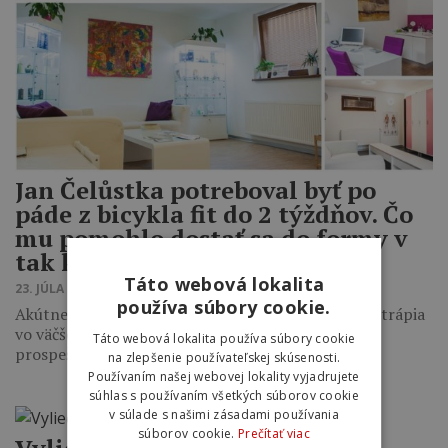
Jan Čelůstka potreboval byť po
páde z bicykla fit do 2 týždňov. Čo
mu pomohlo dostať sa do formy v
tak krátkom čase?
Táto webová lokalita
23. JÚLA 2015 14:21
používa súbory cookie.
Akútne a chronické bolesti svalstva, šliach či kĺbov trápia
vo väčšej miere aktívne športujúcich ľudí. Šport je
Táto webová lokalita používa súbory cookie
prospešný pre zdravie…
na zlepšenie používateľskej skúsenosti.
Používaním našej webovej lokality vyjadrujete
súhlas s používaním všetkých súborov cookie
v súlade s našimi zásadami používania
súborov cookie.
Prečítať viac
Vyliečte si zranenia rýchlo