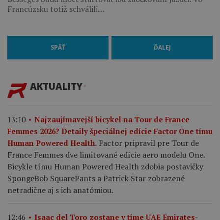
Francúzsku totiž schválili…
SPÄŤ
ĎALEJ
AKTUALITY
13:10
Najzaujímavejší bicykel na Tour de France
Femmes 2026? Detaily špeciálnej edície Factor One tímu
Factor pripravil pre Tour de
Human Powered Health.
France Femmes dve limitované edície aero modelu One.
Bicykle tímu Human Powered Health zdobia postavičky
SpongeBob SquarePants a Patrick Star zobrazené
netradične aj s ich anatómiou.
12:46
Isaac del Toro zostane v tíme UAE Emirates-