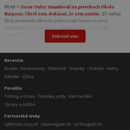
09:49
Oscar Onley triumfoval na pretekoch Okolo
23-ročný
Burgosu: Chcel som dokázať, že sem patrím.
Škót premenil výbornú prácu tímu Ineos na prvé
individuálne víťazstvo po vážnom páde, pre ktorý
nemohol štartovať na Tour de France.
Zobraziť viac
Recenzie
Bicykle
Komponenty
Oblečenie
Doplnky
Chrániče
Helmy
Náradie
Výživa
Poradňa
Tréning a strava
Technika jazdy
Kam na bike
Opravy a údržba
Partnerské weby
cyklisticke.trasy.sk
relaxmagazin.sk
surfmagazin.sk