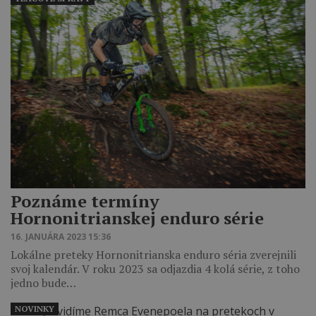
Poznáme termíny
Hornonitrianskej enduro série
16. JANUÁRA 2023 15:36
Lokálne preteky Hornonitrianska enduro séria zverejnili
svoj kalendár. V roku 2023 sa odjazdia 4 kolá série, z toho
jedno bude…
NOVINKY