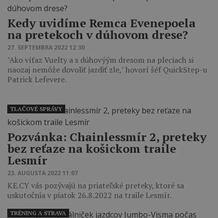
Kedy uvidíme Remca Evenepoela
na pretekoch v dúhovom drese?
27. SEPTEMBRA 2022 12:30
"Ako víťaz Vuelty a s dúhovýým dresom na pleciach si
naozaj nemôže dovoliť jazdiť zle," hovorí šéf QuickStep-u
Patrick Lefevere.
TLAČOVÉ SPRÁVY
Pozvánka: Chainlessmír 2, preteky
bez reťaze na košickom traile
Lesmír
23. AUGUSTA 2022 11:07
KE.CY vás pozývajú na priateľské preteky, ktoré sa
uskutočnia v piatok 26.8.2022 na traile Lesmír.
TRÉNING A STRAVA