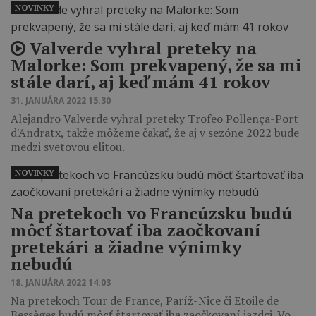
NOVINKY
Valverde vyhral preteky na
Malorke: Som prekvapený, že sa mi
stále darí, aj keď mám 41 rokov
31. JANUÁRA 2022 15:30
Alejandro Valverde vyhral preteky Trofeo Pollença-Port
d'Andratx, takže môžeme čakať, že aj v sezóne 2022 bude
medzi svetovou elitou.
NOVINKY
Na pretekoch vo Francúzsku budú
môcť štartovať iba zaočkovaní
pretekári a žiadne výnimky
nebudú
18. JANUÁRA 2022 14:03
Na pretekoch Tour de France, Paríž-Nice či Etoile de
Bessèges budú môcť štartovať iba zaočkovaní jazdci. Vo