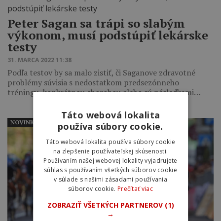
Peter Sagan sa trápi so slabým
výkonom, musí podstúpiť lekárske
testy
31. MARCA 2022 11:38
Podľa testov by sa malo zistiť, či Saganove zdravotné
problémy súvisia s nedostatkom predsezónneho
tréningu, konkrétnou chorobou alebo sú následkami…
Táto webová lokalita
NOVINKY
používa súbory cookie.
Táto webová lokalita používa súbory cookie
na zlepšenie používateľskej skúsenosti.
Používaním našej webovej lokality vyjadrujete
súhlas s používaním všetkých súborov cookie
v súlade s našimi zásadami používania
súborov cookie.
Prečítať viac
ZOBRAZIŤ VŠETKÝCH PARTNEROV
(1)
→