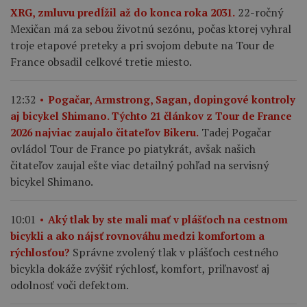
22-ročný
XRG, zmluvu predĺžil až do konca roka 2031.
Mexičan má za sebou životnú sezónu, počas ktorej vyhral
troje etapové preteky a pri svojom debute na Tour de
France obsadil celkové tretie miesto.
12:32
Pogačar, Armstrong, Sagan, dopingové kontroly
aj bicykel Shimano. Týchto 21 článkov z Tour de France
Tadej Pogačar
2026 najviac zaujalo čitateľov Bikeru.
ovládol Tour de France po piatykrát, avšak našich
čitateľov zaujal ešte viac detailný pohľad na servisný
bicykel Shimano.
10:01
Aký tlak by ste mali mať v plášťoch na cestnom
bicykli a ako nájsť rovnováhu medzi komfortom a
Správne zvolený tlak v plášťoch cestného
rýchlosťou?
bicykla dokáže zvýšiť rýchlosť, komfort, priľnavosť aj
odolnosť voči defektom.