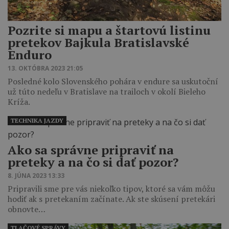
Pozrite si mapu a štartovú listinu
pretekov Bajkula Bratislavské
Enduro
13. OKTÓBRA 2023 21:05
Posledné kolo Slovenského pohára v endure sa uskutoční
už túto nedeľu v Bratislave na trailoch v okolí Bieleho
Kríža.
TECHNIKA JAZDY
Ako sa správne pripraviť na
preteky a na čo si dať pozor?
8. JÚNA 2023 13:33
Pripravili sme pre vás niekoľko tipov, ktoré sa vám môžu
hodiť ak s pretekaním začínate. Ak ste skúsení pretekári
obnovte…
TLAČOVÉ SPRÁVY