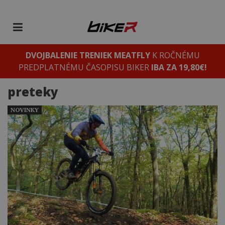
DVOJBALENIE TRENIEK MEATFLY
K ROČNÉMU
PREDPLATNÉMU ČASOPISU BIKER
IBA ZA 19,80€!
preteky
NOVINKY