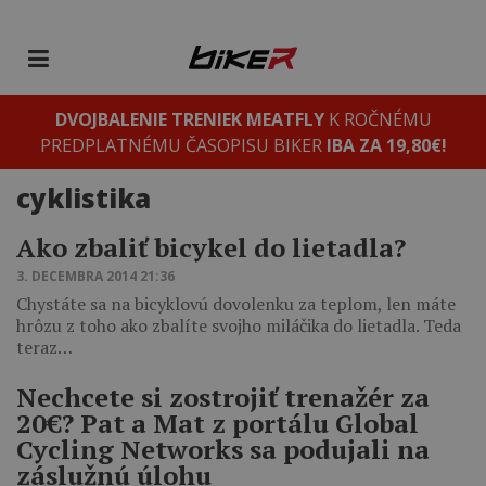
DVOJBALENIE TRENIEK MEATFLY
K ROČNÉMU
PREDPLATNÉMU ČASOPISU BIKER
IBA ZA 19,80€!
cyklistika
Ako zbaliť bicykel do lietadla?
3. DECEMBRA 2014 21:36
Chystáte sa na bicyklovú dovolenku za teplom, len máte
hrôzu z toho ako zbalíte svojho miláčika do lietadla. Teda
teraz…
Nechcete si zostrojiť trenažér za
20€? Pat a Mat z portálu Global
Cycling Networks sa podujali na
záslužnú úlohu