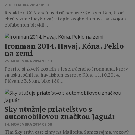
2. DECEMBRA 2014 10:30
Redaktori GCN chcú ušetriť peniaze všetkým tým, ktorí
chcú v zime bicyklovať v teple svojho domova na svojom
obľúbenom bicykli.…
Ironman 2014. Havaj, Kóna. Peklo
na zemi
25. NOVEMBRA 2014 10:13
Pozrite si skvelý zostrih z legenrácneho Ironmana, ktorý
sa uskutočnil na havajskom ostrove Kóna 11.10.2014.
Plávanie 3,8 km, bike 180…
Sky utužuje priateľstvo s
automobilovou značkou Jaguár
14. NOVEMBRA 2014 09:58
Tím Sky trávi časť zimy na Mallorke. Samozrejme, vozový