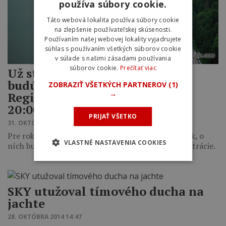
používa súbory cookie.
Táto webová lokalita používa súbory cookie
na zlepšenie používateľskej skúsenosti.
Používaním našej webovej lokality vyjadrujete
súhlas s používaním všetkých súborov cookie
v súlade s našimi zásadami používania
súborov cookie.
Prečítať viac
Už ste si dali predsavzatie na
budúci rok? Čo tak Oravaman?
ZOBRAZIŤ VŠETKÝCH PARTNEROV
(1)
→
Registrácia sa spúšťa už 1.11. o
20:00. Bude ako nebolo!
PRIJAŤ VŠETKO
31. OKTÓBRA 2014 11:47
Pre rok 2015 pripravuje Oravaman viacero noviniek, o
VLASTNÉ NASTAVENIA COOKIES
ních bude reč neskôr. Najdôležitejší je spôsob registrácie.
SKY utužoval tímového ducha na
jachte
28. OKTÓBRA 2014 14:47