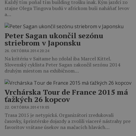
Každý tím poňal tím building trošku inak. Kým jazdci zo
stajne Olega Tingova budú v africkom buši naháňať levov
a…
Peter Sagan ukončil sezónu
striebrom v Japonsku
26. OKTÓBRA 2014 20:24
Na kritériu v Saitame ho zdolal iba Marcel Kittel.
Slovenský cyklista Peter Sagan zakončil sezónu 2014
druhým miestom na exhibičnom…
Vrchárska Tour de France 2015 má
ťažkých 26 kopcov
22. OKTÓBRA 2014 19:05
Trasa 2015 je netypická. Organizátori zredukovali
časovky, šprintérske dojazdy a zvolili viaceré nástrahy pre
favoritov vrátane úsekov na mačacích hlavách…