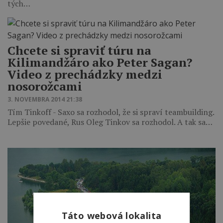
tých…
Chcete si spraviť túru na
Kilimandžáro ako Peter Sagan?
Video z prechádzky medzi
nosorožcami
3. NOVEMBRA 2014 21:38
Tím Tinkoff - Saxo sa rozhodol, že si spraví teambuilding.
Lepšie povedané, Rus Oleg Tinkov sa rozhodol. A tak sa…
Táto webová lokalita