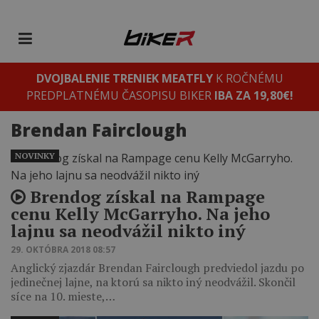
DVOJBALENIE TRENIEK MEATFLY
K ROČNÉMU
PREDPLATNÉMU ČASOPISU BIKER
IBA ZA 19,80€!
Brendan Fairclough
NOVINKY
Brendog získal na Rampage
cenu Kelly McGarryho. Na jeho
lajnu sa neodvážil nikto iný
29. OKTÓBRA 2018 08:57
Anglický zjazdár Brendan Fairclough predviedol jazdu po
jedinečnej lajne, na ktorú sa nikto iný neodvážil. Skončil
síce na 10. mieste,…