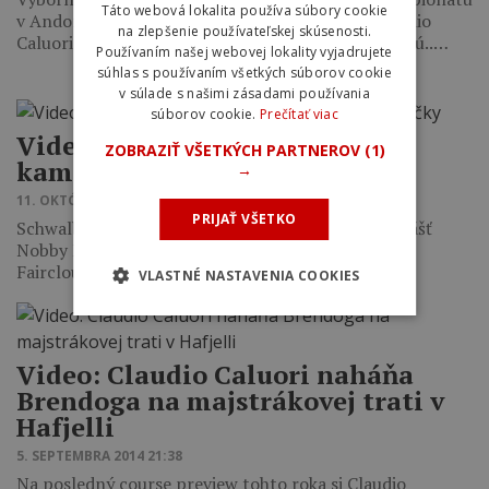
Táto webová lokalita používa súbory cookie
v Andore. Brendan Fairclough, Neko Mulally, Claudio
na zlepšenie používateľskej skúsenosti.
Caluori a Gstaad-Scott si navzajom pekne nakladajú..…
Používaním našej webovej lokality vyjadrujete
súhlas s používaním všetkých súborov cookie
v súlade s našimi zásadami používania
súborov cookie.
Prečítať viac
Video: Brendog pooral s
ZOBRAZIŤ VŠETKÝCH PARTNEROV
(1)
kamarátmi domáce točky
→
11. OKTÓBRA 2014 20:15
PRIJAŤ VŠETKO
Schwalbe vypustilo do sveta inovovaný trailový plášť
Nobby Nic a do promovidea si pozvalo Brendana
Fairclougha s kamarátmi. Tí na…
VLASTNÉ NASTAVENIA COOKIES
Video: Claudio Caluori naháňa
Brendoga na majstrákovej trati v
Hafjelli
5. SEPTEMBRA 2014 21:38
Na posledný course preview tohto roka si Claudio