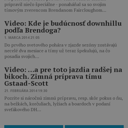
pripravil niečo špeciálne - ponaháňal sa so svojim
tímovým zverencom Brendanom Faircloughom…
Video: Kde je budúcnosť downhillu
podľa Brendoga?
1. MARCA 2014 21:05
Do prvého svetového pohára v zjazde sezóny zostávajú
necelé dva mesiace a tímy už teraz špekulujú, na čo
posadia svojich…
Video: …a pre toto jazdia radšej na
bikoch. Zimná príprava tímu
Gstaad-Scott
21. FEBRUÁRA 2014 19:30
Pozrite si náročnú zimnú prípravu, resp. skôr pokus o ňu,
na bežkách, korčuliach, lyžiach a boardoch v podaní
sveťákového DH…