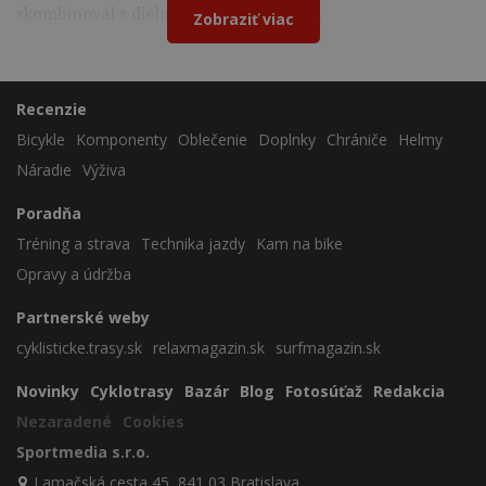
skombinoval s dielmi Shimano a Cybrei.
Zobraziť viac
Recenzie
Bicykle
Komponenty
Oblečenie
Doplnky
Chrániče
Helmy
Náradie
Výživa
Poradňa
Tréning a strava
Technika jazdy
Kam na bike
Opravy a údržba
Partnerské weby
cyklisticke.trasy.sk
relaxmagazin.sk
surfmagazin.sk
Novinky
Cyklotrasy
Bazár
Blog
Fotosúťaž
Redakcia
Nezaradené
Cookies
Sportmedia s.r.o.
Lamačská cesta 45, 841 03 Bratislava