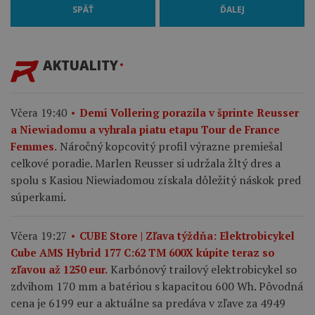
SPÄŤ
ĎALEJ
AKTUALITY
Včera 19:40
Demi Vollering porazila v šprinte Reusser
a Niewiadomu a vyhrala piatu etapu Tour de France
Náročný kopcovitý profil výrazne premiešal
Femmes.
celkové poradie. Marlen Reusser si udržala žltý dres a
spolu s Kasiou Niewiadomou získala dôležitý náskok pred
súperkami.
Včera 19:27
CUBE Store | Zľava týždňa: Elektrobicykel
Cube AMS Hybrid 177 C:62 TM 600X kúpite teraz so
Karbónový trailový elektrobicykel so
zľavou až 1250 eur.
zdvihom 170 mm a batériou s kapacitou 600 Wh. Pôvodná
cena je 6199 eur a aktuálne sa predáva v zľave za 4949