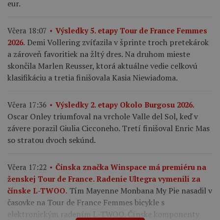
eur.
Včera 18:07
Výsledky 5. etapy Tour de France Femmes
Demi Vollering zvíťazila v šprinte troch pretekárok
2026.
a zároveň favoritiek na žltý dres. Na druhom mieste
skončila Marlen Reusser, ktorá aktuálne vedie celkovú
klasifikáciu a tretia finišovala Kasia Niewiadoma.
Včera 17:36
Výsledky 2. etapy Okolo Burgosu 2026.
Oscar Onley triumfoval na vrchole Valle del Sol, keď v
závere porazil Giulia Cicconeho. Tretí finišoval Enric Mas
so stratou dvoch sekúnd.
Včera 17:22
Čínska značka Winspace má premiéru na
ženskej Tour de France. Radenie Ultegra vymenili za
Tím Mayenne Monbana My Pie nasadil v
čínske L-TWOO.
časovke na Tour de France Femmes bicykle s
elektronickým radením L-TWOO. Čínske komponenty