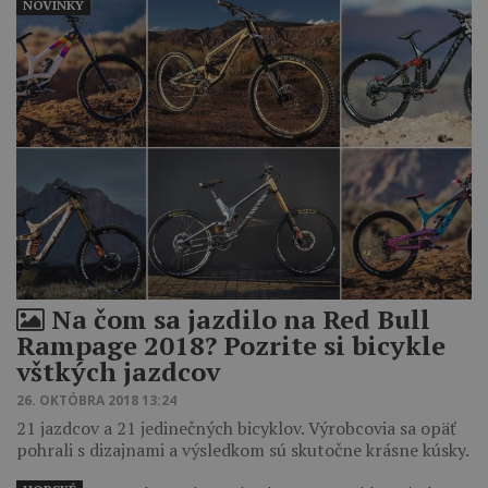
NOVINKY
Na čom sa jazdilo na Red Bull
Rampage 2018? Pozrite si bicykle
vštkých jazdcov
26. OKTÓBRA 2018 13:24
21 jazdcov a 21 jedinečných bicyklov. Výrobcovia sa opäť
pohrali s dizajnami a výsledkom sú skutočne krásne kúsky.