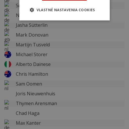
Søren Kragh Andersen
VLASTNÉ NASTAVENIA COOKIES
Nikias Arndt
Jasha Sütterlin
Mark Donovan
Martijn Tusveld
Michael Storer
Alberto Dainese
Chris Hamilton
Sam Oomen
Joris Nieuwenhuis
Thymen Arensman
Chad Haga
Max Kanter