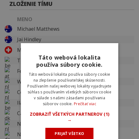
ZLOŽENIE TÍMU
MENO
Michael Matthews
Jai Hindley
Marc Hirschi
Táto webová lokalita
Tiesj Benoot
používa súbory cookie.
Felix Gall
Táto webová lokalita používa súbory cookie
na zlepšenie používateľskej skúsenosti.
Wilco Kelderman
Používaním našej webovej lokality vyjadrujete
Cees Bol
súhlas s používaním všetkých súborov cookie
v súlade s našimi zásadami používania
Ilan Van Wilder
súborov cookie.
Prečítať viac
Casper Pedersen
ZOBRAZIŤ VŠETKÝCH PARTNEROV
(1)
→
Nils Eekhoff
Nico Denz
PRIJAŤ VŠETKO