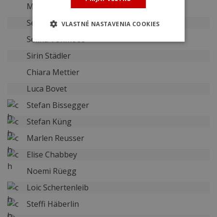
Muriel Furrer
Sereina Hosner
VLASTNÉ NASTAVENIA COOKIES
Selina Vonmoos
Sirin Städler
Chiara Mettier
Luca Bovet
Stefan Bissegger
Stefan Küng
Marlen Reusser
Elise Chabbey
Noemi Rüegg
Loic Schertenleib
Steffi Häberlin