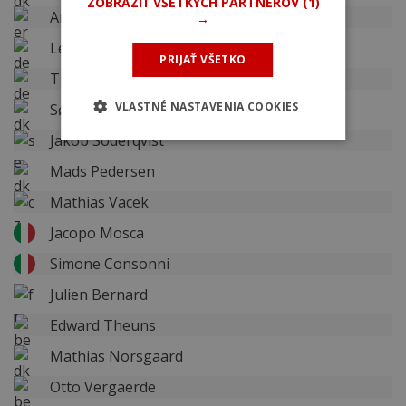
ZOBRAZIŤ VŠETKÝCH PARTNEROV
(1)
Amanuel Ghebreigzabhier
→
Lennard Kämna
PRIJAŤ VŠETKO
Tim Torn Teutenberg
VLASTNÉ NASTAVENIA COOKIES
Søren Kragh Andersen
Jakob Söderqvist
Mads Pedersen
Mathias Vacek
Jacopo Mosca
Simone Consonni
Julien Bernard
Edward Theuns
Mathias Norsgaard
Otto Vergaerde