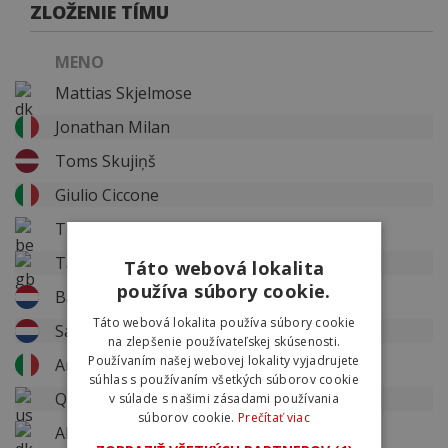
ZLOŽENIE TÍMU
MENO
Mattias Skjelmose
Jonathan Milan
Toms Skujiņš
Giulio Ciccone
Thibau Nys
Tao Geoghegan Hart
Táto webová lokalita
používa súbory cookie.
Bauke Mollema
Táto webová lokalita používa súbory cookie
Sam Oomen
na zlepšenie používateľskej skúsenosti.
Používaním našej webovej lokality vyjadrujete
Andrea Bagioli
súhlas s používaním všetkých súborov cookie
Quinn Simmons
v súlade s našimi zásadami používania
súborov cookie.
Prečítať viac
Albert Withen Philipsen