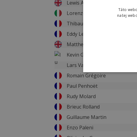
Lewis Askey
Táto webo
Lorenzo Germani
našej webo
Thibaud Gruel
Eddy Le Huitouze
Matthew Walls
Kevin Geniets
Lars Van Den Berg
Romain Grégoire
Paul Penhoët
Rudy Molard
Brieuc Rolland
Guillaume Martin
Enzo Paleni