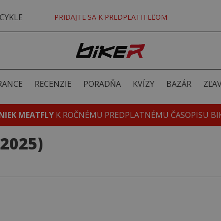
CYKLE
PRIDAJTE SA K PREDPLATITEĽOM
RANCE
RECENZIE
PORADŇA
KVÍZY
BAZÁR
ZĽA
NIEK MEATFLY
K ROČNÉMU PREDPLATNÉMU ČASOPISU BI
(2025)