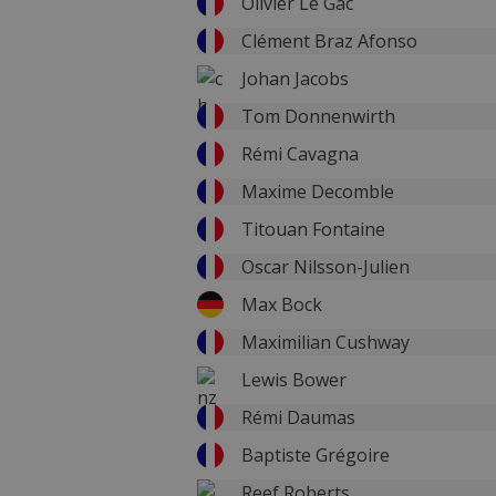
Olivier Le Gac
Clément Braz Afonso
Johan Jacobs
Tom Donnenwirth
Rémi Cavagna
Maxime Decomble
Titouan Fontaine
Oscar Nilsson-Julien
Max Bock
Maximilian Cushway
Lewis Bower
Rémi Daumas
Baptiste Grégoire
Reef Roberts