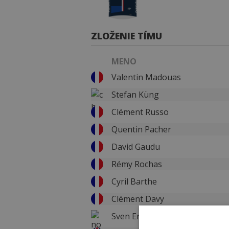
ZLOŽENIE TÍMU
MENO
Valentin Madouas
Stefan Küng
Clément Russo
Quentin Pacher
David Gaudu
Rémy Rochas
Cyril Barthe
Clément Davy
Sven Erik Bystrøm