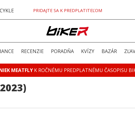
CYKLE
PRIDAJTE SA K PREDPLATITEĽOM
RANCE
RECENZIE
PORADŇA
KVÍZY
BAZÁR
ZĽA
NIEK MEATFLY
K ROČNÉMU PREDPLATNÉMU ČASOPISU BI
(2023)