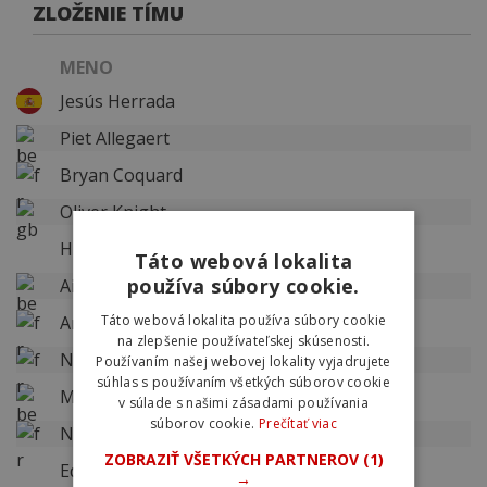
ZLOŽENIE TÍMU
MENO
Jesús Herrada
Piet Allegaert
Bryan Coquard
Oliver Knight
Hugo Toumire
Táto webová lokalita
používa súbory cookie.
Aimé De Gendt
Anthony Perez
Táto webová lokalita používa súbory cookie
na zlepšenie používateľskej skúsenosti.
Nolann Mahoudo
Používaním našej webovej lokality vyjadrujete
súhlas s používaním všetkých súborov cookie
Milan Fretin
v súlade s našimi zásadami používania
súborov cookie.
Prečítať viac
Nicolas Debeaumarché
ZOBRAZIŤ VŠETKÝCH PARTNEROV
(1)
Eddy Finé
→