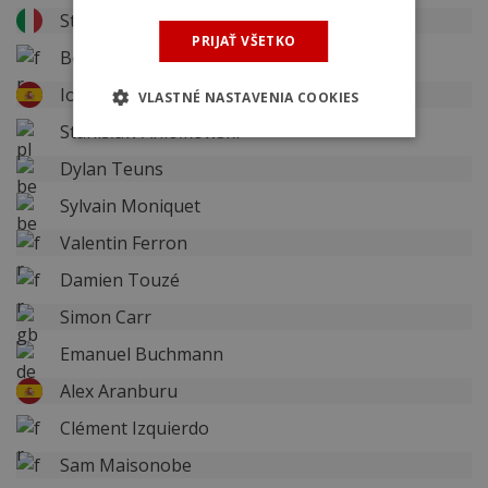
Stefano Oldani
PRIJAŤ VŠETKO
Benjamin Thomas
Ion Izagirre
VLASTNÉ NASTAVENIA COOKIES
Stanisław Aniołkowski
Dylan Teuns
Sylvain Moniquet
Valentin Ferron
Damien Touzé
Simon Carr
Emanuel Buchmann
Alex Aranburu
Clément Izquierdo
Sam Maisonobe