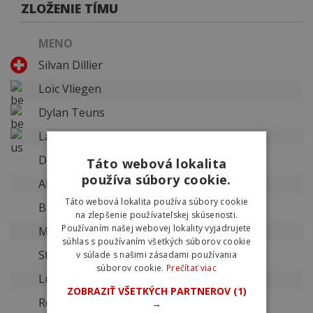
ZLOŽENIE TÍMU
MENO
Silvan Dillier
Loïc Vliegen
Dylan Teuns
Larry Warbasse
Darwin Atapuma
Táto webová lokalita
používa súbory cookie.
Alessandro Ballan
Táto webová lokalita používa súbory cookie
Brent Bookwalter
na zlepšenie používateľskej skúsenosti.
Používaním našej webovej lokality vyjadrujete
Marcus Burghardt
súhlas s používaním všetkých súborov cookie
Steve Cummings
v súlade s našimi zásadami používania
súborov cookie.
Prečítať viac
Luke Davison
ZOBRAZIŤ VŠETKÝCH PARTNEROV
(1)
Rohan Dennis
→