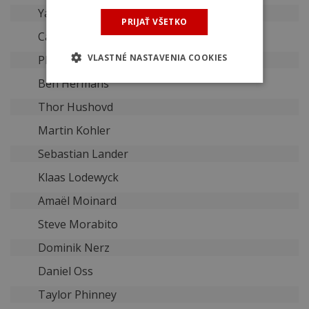
Yannick Eijssen
PRIJAŤ VŠETKO
Cadel Evans
VLASTNÉ NASTAVENIA COOKIES
Philippe Gilbert
Ben Hermans
Thor Hushovd
Martin Kohler
Sebastian Lander
Klaas Lodewyck
Amaël Moinard
Steve Morabito
Dominik Nerz
Daniel Oss
Taylor Phinney