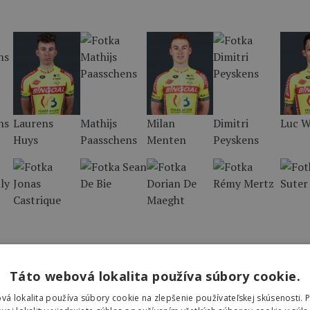
ns
Laurens
Mathijs
Milan
Dimitri
Luc W
Huys
Paasschens
Menten
Peyskens
ly
Jonas
Sean De Bie
Dorian De
Rémy Mertz
Joel S
Castrique
Maeght
Táto webová lokalita používa súbory cookie.
vá lokalita používa súbory cookie na zlepšenie používateľskej skúsenosti. 