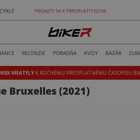
CYKLE
PRIDAJTE SA K PREDPLATITEĽOM
RANCE
RECENZIE
PORADŇA
KVÍZY
BAZÁR
ZĽA
NIEK MEATFLY
K ROČNÉMU PREDPLATNÉMU ČASOPISU BI
ie Bruxelles (2021)