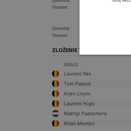
našej webo
Quentin
Tom
Venner
Wirtgen
ZLOŽENIE TÍMU
MENO
Laurenz Rex
Tom Paquot
Arjen Livyns
Laurens Huys
Mathijs Paasschens
Milan Menten