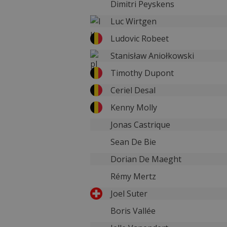
Dimitri Peyskens
Luc Wirtgen
Ludovic Robeet
Stanisław Aniołkowski
Timothy Dupont
Ceriel Desal
Kenny Molly
Jonas Castrique
Sean De Bie
Dorian De Maeght
Rémy Mertz
Joel Suter
Boris Vallée