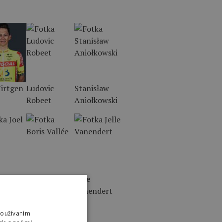
irtgen
Ludovic
Stanisław
Robeet
Aniołkowski
uter
Boris Vallée
Jelle
Vanendert
Používaním