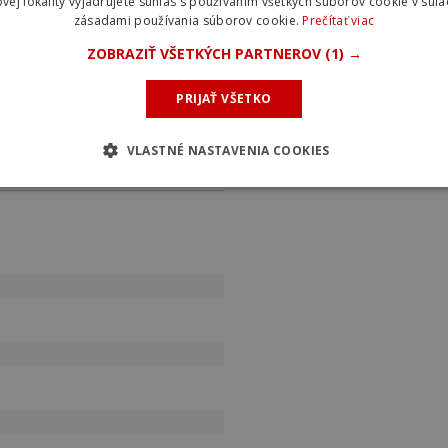
vej lokality vyjadrujete súhlas s používaním všetkých súborov cookie v súla
zásadami používania súborov cookie.
Prečítať viac
ZOBRAZIŤ VŠETKÝCH PARTNEROV
(1) →
PRIJAŤ VŠETKO
VLASTNÉ NASTAVENIA COOKIES