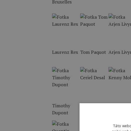
Laurenz Rex
Tom Paquot
Arjen Livy
Timothy
Ceriel Desal
Kenny Mol
Dupont
Táto webo