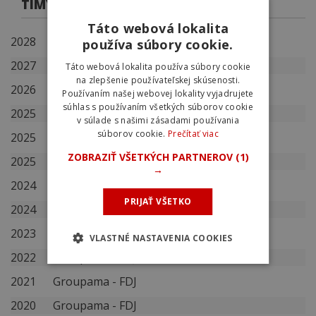
TÍMY
Táto webová lokalita
2028
Tudor Pro Cycling Team
používa súbory cookie.
2027
Tudor Pro Cycling Team
Táto webová lokalita používa súbory cookie
na zlepšenie používateľskej skúsenosti.
2026
Tudor Pro Cycling Team
Používaním našej webovej lokality vyjadrujete
súhlas s používaním všetkých súborov cookie
2025
Groupama - FDJ
v súlade s našimi zásadami používania
súborov cookie.
Prečítať viac
2025
Switzerland
ZOBRAZIŤ VŠETKÝCH PARTNEROV
(1)
2025
Swiss Cycling
→
2024
Groupama - FDJ
PRIJAŤ VŠETKO
2024
Switzerland
2023
Groupama - FDJ
VLASTNÉ NASTAVENIA COOKIES
2022
Groupama - FDJ
2021
Groupama - FDJ
2020
Groupama - FDJ