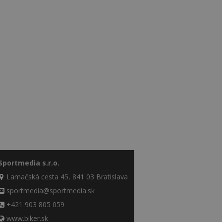
Sportmedia s.r.o.
Lamačská cesta 45, 841 03 Bratislava
sportmedia@sportmedia.sk
+421 903 805 059
www.biker.sk