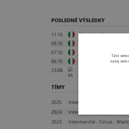
POSLEDNÉ VÝSLEDKY
11.10.
Il Lombardia
09.10.
Gran Piemonte
07.10.
Tre Valli Varesine
Táto webo
06.10.
Coppa Bernocchi - GP
našej webo
23.08.
La Vuelta Ciclista a Es
TÍMY
2025
Intermarché - Wanty
2024
Intermarché - Wanty
2023
Intermarché - Circus - Want