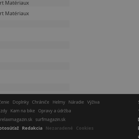
rt Matériaux
rt Matériaux
čenie
Doplnky
Chrániče
Helmy
Náradie
Výživa
azdy
Kam na bike
Opravy a údržba
relaxmagazin.sk
surfmagazin.sk
otosúťaž
Redakcia
Nezaradené
Cookies