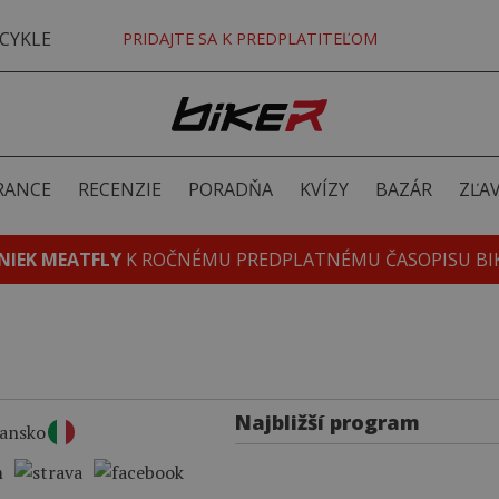
CYKLE
PRIDAJTE SA K PREDPLATITEĽOM
RANCE
RECENZIE
PORADŇA
KVÍZY
BAZÁR
ZĽA
NIEK MEATFLY
K ROČNÉMU PREDPLATNÉMU ČASOPISU BI
Najbližší program
iansko