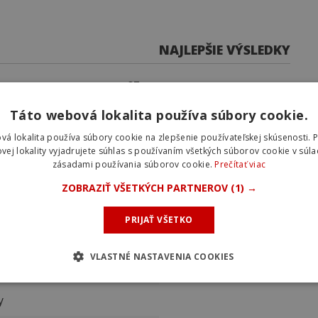
NAJLEPŠIE VÝSLEDKY
87
0
Táto webová lokalita používa súbory cookie.
0
vá lokalita používa súbory cookie na zlepšenie používateľskej skúsenosti. 
 Banco BPM
81
vej lokality vyjadrujete súhlas s používaním všetkých súborov cookie v súla
zásadami používania súborov cookie.
Prečítať viac
paña - 21. Etapa
0
ZOBRAZIŤ VŠETKÝCH PARTNEROV
(1) →
PRIJAŤ VŠETKO
VLASTNÉ NASTAVENIA COOKIES
y