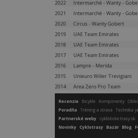
2022
Intermarché - Wanty - Gobe
2021
Intermarché - Wanty - Gobe
2020
Circus - Wanty Gobert
2019
UAE Team Emirates
2018
UAE Team Emirates
2017
UAE Team Emirates
2016
Lampre - Merida
2015
Unieuro Wilier Trevigiani
2014
Area Zero Pro Team
Recenzie
Bicykle
Komponenty
Oble
Poradňa
Tréning a strava
Technika j
Partnerské weby
cyklisticke.trasy.sk
Novinky
Cyklotrasy
Bazár
Blog
F