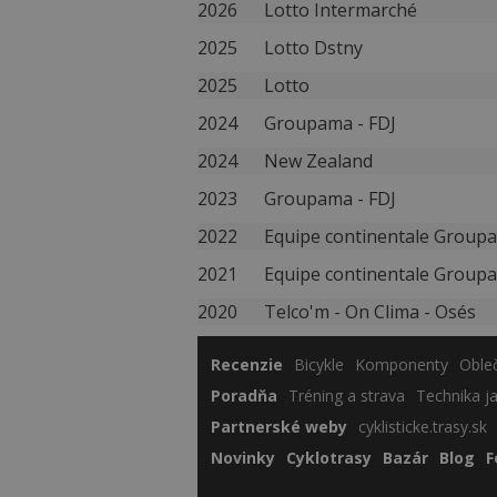
2026
Lotto Intermarché
2025
Lotto Dstny
2025
Lotto
2024
Groupama - FDJ
2024
New Zealand
2023
Groupama - FDJ
2022
Equipe continentale Group
2021
Equipe continentale Group
2020
Telco'm - On Clima - Osés
Recenzie
Bicykle
Komponenty
Oble
Poradňa
Tréning a strava
Technika j
Partnerské weby
cyklisticke.trasy.sk
Novinky
Cyklotrasy
Bazár
Blog
F