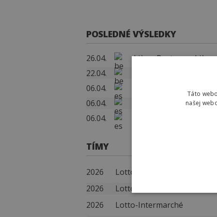
POSLEDNÉ VÝSLEDKY
26.04.
Liège-Bastogne-Liège
22.04.
La Flèche Wallonne
06.04.
Itzulia Basque Country 
Táto webo
06.04.
Itzulia Basque Country 
našej webo
06.04.
Itzulia Basque Country 
TÍMY
2026
Lotto Dstny
2026
Lotto
2026
Lotto-Intermarché