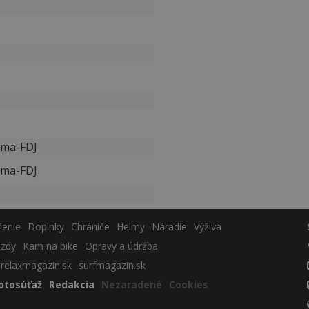
ama-FDJ
ama-FDJ
čenie
Doplnky
Chrániče
Helmy
Náradie
Výživa
azdy
Kam na bike
Opravy a údržba
relaxmagazin.sk
surfmagazin.sk
otosúťaž
Redakcia
Nezaradené
Cookies