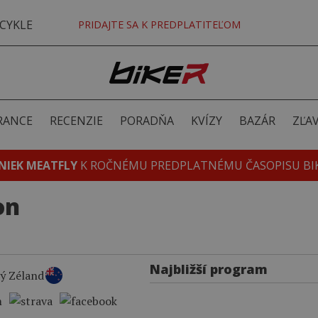
CYKLE
PRIDAJTE SA K PREDPLATITEĽOM
RANCE
RECENZIE
PORADŇA
KVÍZY
BAZÁR
ZĽA
NIEK MEATFLY
K ROČNÉMU PREDPLATNÉMU ČASOPISU BI
on
Najbližší program
ý Zéland