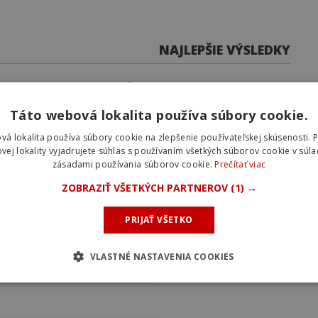
NAJLEPŠIE VÝSLEDKY
0
0
Táto webová lokalita používa súbory cookie.
- 6. Etapa
64
vá lokalita používa súbory cookie na zlepšenie používateľskej skúsenosti. 
- 5. Etapa
77
vej lokality vyjadrujete súhlas s používaním všetkých súborov cookie v súla
zásadami používania súborov cookie.
Prečítať viac
- 4. Etapa
64
ZOBRAZIŤ VŠETKÝCH PARTNEROV
(1) →
PRIJAŤ VŠETKO
VLASTNÉ NASTAVENIA COOKIES