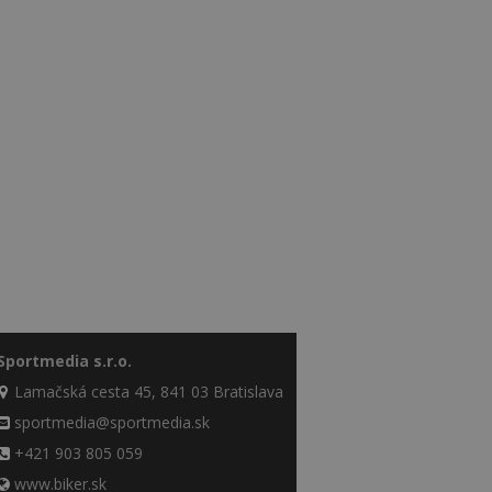
Sportmedia s.r.o.
Lamačská cesta 45, 841 03 Bratislava
sportmedia@sportmedia.sk
+421 903 805 059
www.biker.sk