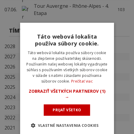
Tour Auvergne - Rhône-Alpes - 4.
07.06.
103
Etapa
TÍMY
Táto webová lokalita
používa súbory cookie.
2028
Lidl - Trek
Táto webová lokalita používa súbory cookie
2027
Lidl - Trek
na zlepšenie používateľskej skúsenosti.
Používaním našej webovej lokality vyjadrujete
2026
Lidl - Trek
súhlas s používaním všetkých súborov cookie
v súlade s našimi zásadami používania
2025
Lidl - Trek
súborov cookie.
Prečítať viac
2025
Spain
ZOBRAZIŤ VŠETKÝCH PARTNEROV
(1)
→
2024
Lidl - Trek
2023
Movistar Team
PRIJAŤ VŠETKO
2022
Movistar Team
VLASTNÉ NASTAVENIA COOKIES
2021
Movistar Team