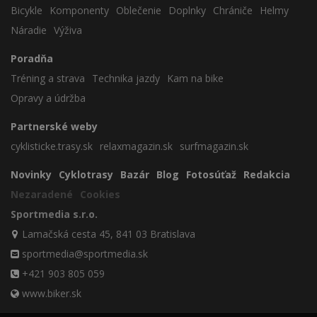
Bicykle
Komponenty
Oblečenie
Doplnky
Chrániče
Helmy
Náradie
Výživa
Poradňa
Tréning a strava
Technika jazdy
Kam na bike
Opravy a údržba
Partnerské weby
cyklisticke.trasy.sk
relaxmagazin.sk
surfmagazin.sk
Novinky
Cyklotrasy
Bazár
Blog
Fotosúťaž
Redakcia
Nezaradené
Cookies
Sportmedia s.r.o.
Lamačská cesta 45, 841 03 Bratislava
sportmedia@sportmedia.sk
+421 903 805 059
www.biker.sk