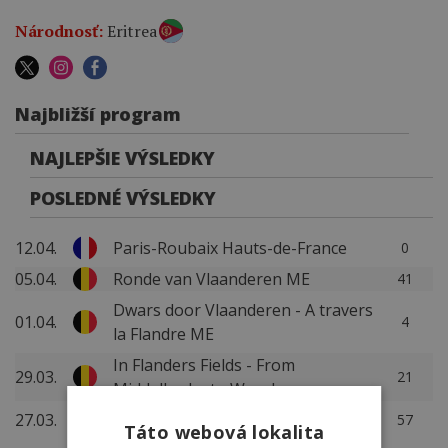
Národnosť:
Eritrea
Najbližší program
NAJLEPŠIE VÝSLEDKY
POSLEDNÉ VÝSLEDKY
12.04.
Paris-Roubaix Hauts-de-France
0
05.04.
Ronde van Vlaanderen ME
41
Dwars door Vlaanderen - A travers
01.04.
4
la Flandre ME
In Flanders Fields - From
29.03.
21
Middelkerke to Wevelgem
27.03.
E3 Saxo Classic ME
57
Táto webová lokalita