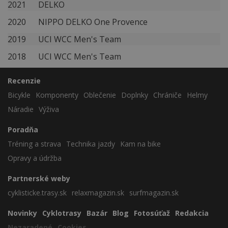
2021
DELKO
2020
NIPPO DELKO One Provence
2019
UCI WCC Men's Team
2018
UCI WCC Men's Team
Recenzie
Bicykle
Komponenty
Oblečenie
Doplnky
Chrániče
Helmy
Náradie
Výživa
Poradňa
Tréning a strava
Technika jazdy
Kam na bike
Opravy a údržba
Partnerské weby
cyklisticke.trasy.sk
relaxmagazin.sk
surfmagazin.sk
Novinky
Cyklotrasy
Bazár
Blog
Fotosúťaž
Redakcia
Nezaradené
Cookies