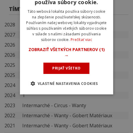
používa súbory cookie.
TÍMY
Táto webová lokalita používa súbory cookie
na zlepšenie používateľskej skúsenosti.
Používaním našej webovej lokality vyjadrujete
2028
Intermarché - Wanty
súhlas s používaním všetkých súborov cookie
2027
Intermarché - Wanty
v súlade s našimi zásadami používania
súborov cookie.
Prečítať viac
2026
Intermarché - Wanty
ZOBRAZIŤ VŠETKÝCH PARTNEROV
(1)
2026
NSN Cycling Team
→
2025
Intermarché - Wanty
PRIJAŤ VŠETKO
2025
Eritrea
VLASTNÉ NASTAVENIA COOKIES
2024
Intermarché - Wanty
2024
1
2023
Intermarché - Circus - Wanty
2022
Intermarché - Wanty - Gobert Matériaux
2021
Intermarché - Wanty - Gobert Matériaux