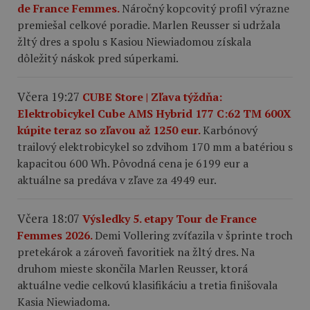
de France Femmes.
Náročný kopcovitý profil výrazne
premiešal celkové poradie. Marlen Reusser si udržala
žltý dres a spolu s Kasiou Niewiadomou získala
dôležitý náskok pred súperkami.
Včera 19:27
CUBE Store | Zľava týždňa:
Elektrobicykel Cube AMS Hybrid 177 C:62 TM 600X
kúpite teraz so zľavou až 1250 eur.
Karbónový
trailový elektrobicykel so zdvihom 170 mm a batériou s
kapacitou 600 Wh. Pôvodná cena je 6199 eur a
aktuálne sa predáva v zľave za 4949 eur.
Včera 18:07
Výsledky 5. etapy Tour de France
Femmes 2026.
Demi Vollering zvíťazila v šprinte troch
pretekárok a zároveň favoritiek na žltý dres. Na
druhom mieste skončila Marlen Reusser, ktorá
aktuálne vedie celkovú klasifikáciu a tretia finišovala
Kasia Niewiadoma.