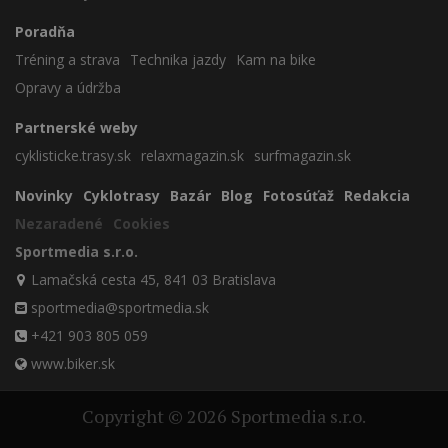
Poradňa
Tréning a strava
Technika jazdy
Kam na bike
Opravy a údržba
Partnerské weby
cyklisticke.trasy.sk
relaxmagazin.sk
surfmagazin.sk
Novinky
Cyklotrasy
Bazár
Blog
Fotosúťaž
Redakcia
Nezaradené
Cookies
Sportmedia s.r.o.
Lamačská cesta 45, 841 03 Bratislava
sportmedia@sportmedia.sk
+421 903 805 059
www.biker.sk
Copyright © 2026 Sportmedia s.r.o.