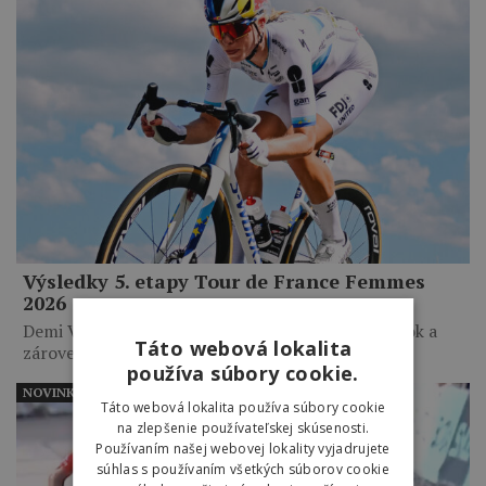
Výsledky 5. etapy Tour de France Femmes
2026
Demi Vollering zvíťazila v šprinte troch pretekárok a
Táto webová lokalita
zároveň favoritiek…
používa súbory cookie.
NOVINKY
Táto webová lokalita používa súbory cookie
na zlepšenie používateľskej skúsenosti.
Používaním našej webovej lokality vyjadrujete
súhlas s používaním všetkých súborov cookie