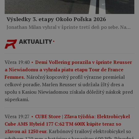
Výsledky 3. etapy Okolo Poľska 2026
Jonathan Milan vyhral v šprinte tretí deň po sebe. Na…
AKTUALITY
Včera 19:40
Demi Vollering porazila v šprinte Reusser
a Niewiadomu a vyhrala piatu etapu Tour de France
Náročný kopcovitý profil výrazne premiešal
Femmes.
celkové poradie. Marlen Reusser si udržala žltý dres a
spolu s Kasiou Niewiadomou získala dôležitý náskok pred
súperkami.
Včera 19:27
CUBE Store | Zľava týždňa: Elektrobicykel
Cube AMS Hybrid 177 C:62 TM 600X kúpite teraz so
Karbónový trailový elektrobicykel so
zľavou až 1250 eur.
zdvihom 170 mm a batériou s kapacitou 600 Wh. Pôvodná