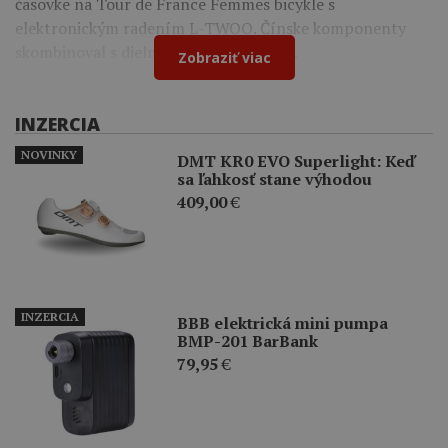
časovke na Tour de France Femmes bicykle s
elektronickým radením L-TWOO. Čínske komponenty
skombinoval s dielmi Shimano a Cybrei.
Zobraziť viac
INZERCIA
NOVINKY
DMT KR0 EVO Superlight: Keď
sa ľahkosť stane výhodou
409,00
€
INZERCIA
BBB elektrická mini pumpa
BMP-201 BarBank
79,95
€