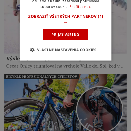
v súlade s našimi zásadami používania
súborov cookie.
Prečítať viac
ZOBRAZIŤ VŠETKÝCH PARTNEROV
(1)
→
PRIJAŤ VŠETKO
VLASTNÉ NASTAVENIA COOKIES
Výsledky 2. etapy Okolo Burgosu 2026
Oscar Onley triumfoval na vrchole Valle del Sol, keď v…
BICYKLE PROFESIONÁLNYCH CYKLISTOV