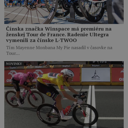
Čínska značka Winspace má premiéru na
ženskej Tour de France. Radenie Ultegra
vymenili za čínske L-TWOO
Tím Mayenne Monbana My Pie nasadil v časovke na
Tour…
NOVINKY