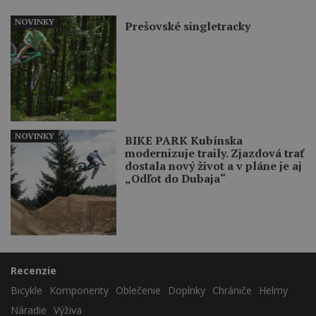
NOVINKY
Prešovské singletracky
NOVINKY
BIKE PARK Kubínska
modernizuje traily. Zjazdová trať
dostala nový život a v pláne je aj
„Odľot do Dubaja“
Recenzie
Bicykle
Komponenty
Oblečenie
Doplnky
Chrániče
Helmy
Náradie
Výživa