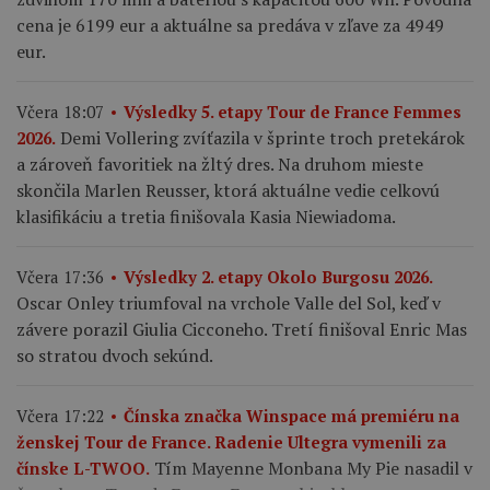
cena je 6199 eur a aktuálne sa predáva v zľave za 4949
eur.
Včera 18:07
Výsledky 5. etapy Tour de France Femmes
Demi Vollering zvíťazila v šprinte troch pretekárok
2026.
a zároveň favoritiek na žltý dres. Na druhom mieste
skončila Marlen Reusser, ktorá aktuálne vedie celkovú
klasifikáciu a tretia finišovala Kasia Niewiadoma.
Včera 17:36
Výsledky 2. etapy Okolo Burgosu 2026.
Oscar Onley triumfoval na vrchole Valle del Sol, keď v
závere porazil Giulia Cicconeho. Tretí finišoval Enric Mas
so stratou dvoch sekúnd.
Včera 17:22
Čínska značka Winspace má premiéru na
ženskej Tour de France. Radenie Ultegra vymenili za
Tím Mayenne Monbana My Pie nasadil v
čínske L-TWOO.