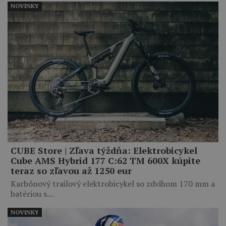
NOVINKY
CUBE Store | Zľava týždňa: Elektrobicykel
Cube AMS Hybrid 177 C:62 TM 600X kúpite
teraz so zľavou až 1250 eur
Karbónový trailový elektrobicykel so zdvihom 170 mm a
batériou s…
NOVINKY