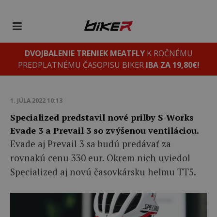
DVOJBALENIE TRENIEK MEATFLY
K ROČNÉMU
PREDPLATNÉMU ČASOPISU BIKER
IBA ZA 19,80€!
1. JÚLA 2022 10:13
Specialized predstavil nové prilby S-Works
Evade 3 a Prevail 3 so zvýšenou ventiláciou.
Evade aj Prevail 3 sa budú predávať za
rovnakú cenu 330 eur. Okrem nich uviedol
Specialized aj novú časovkársku helmu TT5.